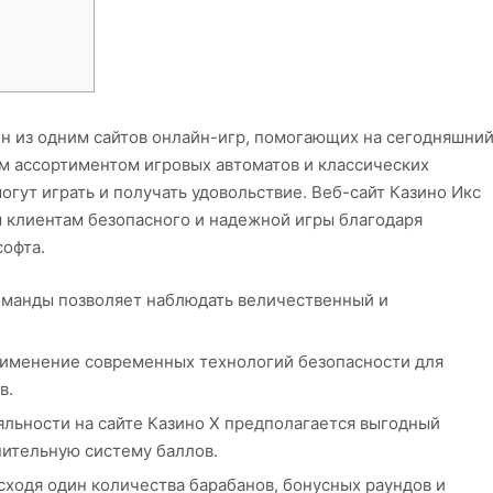
дин из одним сайтов онлайн-игр, помогающих на сегодняшни
м ассортиментом игровых автоматов и классических
могут играть и получать удовольствие. Веб-сайт Казино Икс
 клиентам безопасного и надежной игры благодаря
офта.
оманды позволяет наблюдать величественный и
рименение современных технологий безопасности для
в.
яльности на сайте Казино Х предполагается выгодный
опительную систему баллов.
сходя один количества барабанов, бонусных раундов и