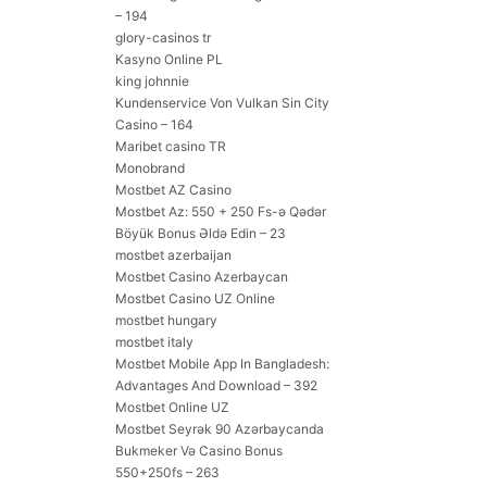
– 194
glory-casinos tr
Kasyno Online PL
king johnnie
Kundenservice Von Vulkan Sin City
Casino – 164
Maribet casino TR
Monobrand
Mostbet AZ Casino
Mostbet Az: 550 + 250 Fs-ə Qədər
Böyük Bonus Əldə Edin – 23
mostbet azerbaijan
Mostbet Casino Azerbaycan
Mostbet Casino UZ Online
mostbet hungary
mostbet italy
Mostbet Mobile App In Bangladesh:
Advantages And Download – 392
Mostbet Online UZ
Mostbet Seyrək 90 Azərbaycanda
Bukmeker Və Casino Bonus
550+250fs – 263