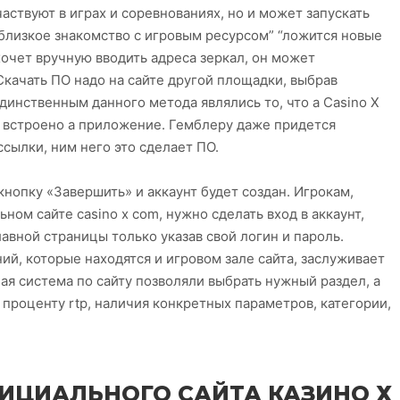
аствуют в играх и соревнованиях, но и может запускать
близкое знакомство с игровым ресурсом” “ложится новые
хочет вручную вводить адреса зеркал, он может
качать ПО надо на сайте другой площадки, выбрав
инственным данного метода являлись то, что а Casino X
 встроено а приложение. Гемблеру даже придется
сылки, ним него это сделает ПО.
нопку «Завершить» и аккаунт будет создан. Игрокам,
ом сайте casino x com, нужно сделать вход в аккаунт,
лавной страницы только указав свой логин и пароль.
й, которые находятся и игровом зале сайта, заслуживает
ая система по сайту позволяли выбрать нужный раздел, а
проценту rtp, наличия конкретных параметров, категории,
ИЦИАЛЬНОГО САЙТА КАЗИНО Х