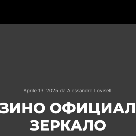
Aprile 13, 2025
da
Alessandro Loviselli
АЗИНО ОФИЦИАЛ
ЗЕРКАЛО