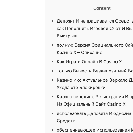
Content
Депозит И напрашивается Средст
как Пополнить Игровой Счет И Вы
Выигрыш
полную Версия Официального Сай
Казино Х – Описание
Как Играть Онлайн В Casino X
только Вывести Бездепозитный Б
Казино Икс Актуальное Зеркало Д
Ухода ото Блокировки
Казино середине Регистрация И п
На Официальный Сайт Casino X
использовать Депозита И однозна
Средств
обеспечивающее Использования 