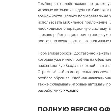
Гемблеры в онлайн-казино но только уч
игровые автоматы на деньги. Слишком 
возможности. Только пользователь не 
использовать мобильное приложение. С
необходимое операционную систему. Ед
зеркало работающее прямо теперь уже
постоянно возновлять альтернативные с
Нормализаторской, достаточно нажать к
которые уже имею профиль на официальн
нажав кнопку «Вход» в верхней части г
Огромный выбор интересных развлечени
особого обращал. Удобная навигационн
также складывать игровые автоматы по 
разработчику
x-casino
.
ПОЛНУЮ ВЕРСИЯ ОФ