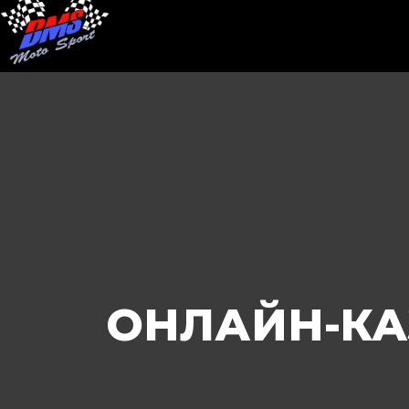
ОНЛАЙН-К