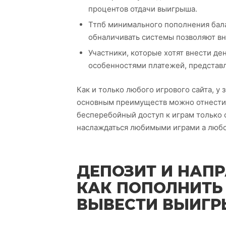
процентов отдачи выигрыша.
Ттпб минимального пополнения бала
обналичивать системы позволяют вн
Участники, которые хотят внести ден
особенностями платежей, представл
Как и только любого игрового сайта, у 
основным преимуществ можно отнести 
бесперебойный доступ к играм только с
наслаждаться любимыми играми а любо
ДЕПОЗИТ И НАП
КАК ПОПОЛНИТЬ 
ВЫВЕСТИ ВЫИГ