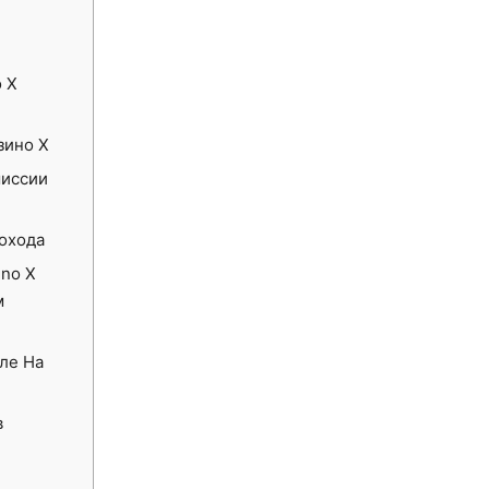
 Х
зино Х
миссии
рохода
no X
м
ле На
в