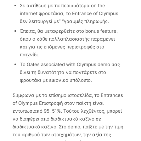
Σε αντίθεση με τα περισσότερα on the
internet φρουτάκια, το Entrance of Olympus
δεν λειτουργεί με” “γραμμές πληρωμής.
Έπειτα, θα μεταφερθείτε στο bonus feature,
όπου ο κάθε πολλαπλασιαστής παραμένει
και για τις επόμενες περιστροφές στο
παιχνίδι.
Το Gates associated with Olympus demo σας
δίνει τη δυνατότητα να ποντάρετε στο
φρουτάκι με εικονικό υπόλοιπο.
Σύμφωνα με το επίσημο ιστοσελίδα, το Entrances
of Olympus Επιστροφή στον παίκτη είναι
εντυπωσιακό 95, 51%. Τούτου λεχθέντος, μπορεί
να διαφέρει από διαδικτυακό καζίνο σε
διαδικτυακό καζίνο. Στο demo, παίξτε με την τιμή
του αριθμού των στοιχημάτων, την αξία της