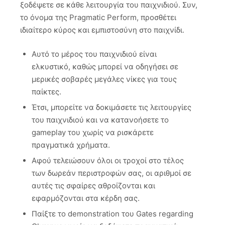
ξοδέψετε σε κάθε λειτουργία του παιχνιδιού. Συν,
το όνομα της Pragmatic Perform, προσθέτει
ιδιαίτερο κύρος και εμπιστοσύνη στο παιχνίδι.
Αυτό το μέρος του παιχνιδιού είναι
ελκυστικό, καθώς μπορεί να οδηγήσει σε
μερικές σοβαρές μεγάλες νίκες για τους
παίκτες.
Έτσι, μπορείτε να δοκιμάσετε τις λειτουργίες
του παιχνιδιού και να κατανοήσετε το
gameplay του χωρίς να ρισκάρετε
πραγματικά χρήματα.
Αφού τελειώσουν όλοι οι τροχοί στο τέλος
των δωρεάν περιστροφών σας, οι αριθμοί σε
αυτές τις σφαίρες αθροίζονται και
εφαρμόζονται στα κέρδη σας.
Παίξτε το demonstration του Gates regarding