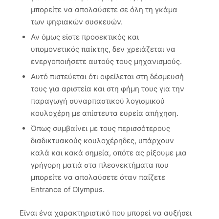
μπορείτε να απολαύσετε σε όλη τη γκάμα
των ψηφιακών συσκευών.
Αν όμως είστε προσεκτικός και
υπομονετικός παίκτης, δεν χρειάζεται να
ενεργοποιήσετε αυτούς τους μηχανισμούς.
Αυτό πιστεύεται ότι οφείλεται στη δέσμευσή
τους για αριστεία και στη φήμη τους για την
παραγωγή συναρπαστικού λογισμικού
κουλοχέρη με απίστευτα ευρεία απήχηση.
Όπως συμβαίνει με τους περισσότερους
διαδικτυακούς κουλοχέρηδες, υπάρχουν
καλά και κακά σημεία, οπότε ας ρίξουμε μια
γρήγορη ματιά στα πλεονεκτήματα που
μπορείτε να απολαύσετε όταν παίζετε
Entrance of Olympus.
Είναι ένα χαρακτηριστικό που μπορεί να αυξήσει