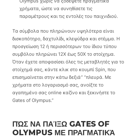
Olympus χωρίς να ξοδέψετε πραγματικά
χρήματα, ώστε να συνηθίσετε τις
παραμέτρους και τις εντολές του παιχνιδιού.
Τα σύμβολα που πληρώνουν υψηλότερα είναι
δισκοπότηρο, δαχτυλίδι, κλεψύδρα και στέμμα. Η
προσγείωση 12 ή περισσότερων του ίδιου τύπου
συμβόλου πληρώνει 12Χ έως 50Χ το στοίχημα.
Όταν έχετε αποφασίσει όλες τις μεταβλητές για το
στοίχημά σας, κάντε κλικ στο κουμπί Spin, που
επισημαίνεται στην κάτω δεξιά” “πλευρά. Με
χρήματα στο λογαριασμό σας, ανοίξτε το
αγαπημένο σας online καζίνο και ξεκινήστε το
Gates of Olympus.”
ΠΏΣ ΝΑ ΠΑΊΞΩ GATES OF
OLYMPUS ΜΕ ΠΡΑΓΜΑΤΙΚΆ