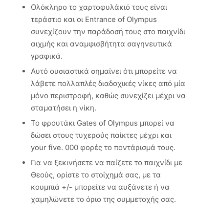
Ολόκληρο το χαρτοφυλάκιό τους είναι
τεράστιο και οι Entrance of Olympus
συνεχίζουν την παράδοσή τους στο παιχνίδι
αιχμής και αναμφισβήτητα σαγηνευτικά
γραφικά.
Αυτό ουσιαστικά σημαίνει ότι μπορείτε να
λάβετε πολλαπλές διαδοχικές νίκες από μία
μόνο περιστροφή, καθώς συνεχίζει μέχρι να
σταματήσει η νίκη.
Το φρουτάκι Gates of Olympus μπορεί να
δώσει στους τυχερούς παίκτες μέχρι και
your five. 000 φορές το ποντάρισμά τους.
Για να ξεκινήσετε να παίζετε το παιχνίδι με
Θεούς, ορίστε το στοίχημά σας, με τα
κουμπιά +/- μπορείτε να αυξάνετε ή να
χαμηλώνετε το όριο της συμμετοχής σας.