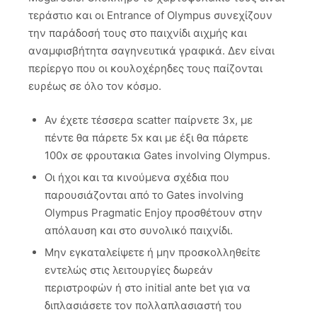
τεράστιο και οι Entrance of Olympus συνεχίζουν
την παράδοσή τους στο παιχνίδι αιχμής και
αναμφισβήτητα σαγηνευτικά γραφικά. Δεν είναι
περίεργο που οι κουλοχέρηδες τους παίζονται
ευρέως σε όλο τον κόσμο.
Αν έχετε τέσσερα scatter παίρνετε 3x, με
πέντε θα πάρετε 5x και με έξι θα πάρετε
100x σε φρουτακια Gates involving Olympus.
Οι ήχοι και τα κινούμενα σχέδια που
παρουσιάζονται από το Gates involving
Olympus Pragmatic Enjoy προσθέτουν στην
απόλαυση και στο συνολικό παιχνίδι.
Μην εγκαταλείψετε ή μην προσκολληθείτε
εντελώς στις λειτουργίες δωρεάν
περιστροφών ή στο initial ante bet για να
διπλασιάσετε τον πολλαπλασιαστή του