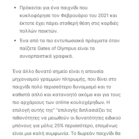
Πρόκειται για ένα παιχνίδι που
κυκλοφόρησε τον Φεβρουάριο του 2021 και
έκτοτε έχει πάρει σταθερή θέση στις καρδιές
πολλών παικτών.
Ένα από τα πιο εντυπωσιακά πράγματα όταν
παίζετε Gates of Olympus είναι τα
συναρπαστικά γραφικά.
Ένα άλλο δυνατό σημείο είναι η απουσία
μηχανισμού γραμμών πληρωμής, που δίνει στο
παιχνίδι πολύ περισσότερο δυναμισμό και το
καθιστά απλό και κατανοητό ακόμα και για τους
πιο αρχάριους των online κουλοχέρηδων. Η
επιλογή αυτής της” “επιλογής διπλασιάζει τις
πιθανότητες να μειωθούν οι δυνατότητες ειδικού
μπόνους για μόλις 25% περισσότερο, επομένως
είναι μια καλή συμφωνία. Το δωρεάν παιχνίδι θα