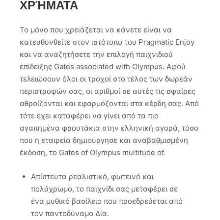
ΧΡΉΜΑΤΑ
Το μόνο που χρειάζεται να κάνετε είναι να
κατευθυνθείτε στον ιστότοπο του Pragmatic Enjoy
και να αναζητήσετε την επιλογή παιχνιδιού
επίδειξης Gates associated with Olympus. Αφού
τελειώσουν όλοι οι τροχοί στο τέλος των δωρεάν
περιστροφών σας, οι αριθμοί σε αυτές τις σφαίρες
αθροίζονται και εφαρμόζονται στα κέρδη σας. Από
τότε έχει καταφέρει να γίνει από τα πιο
αγαπημένα φρουτάκια στην ελληνική αγορά, τόσο
που η εταιρεία δημιούργησε και αναβαθμισμένη
έκδοση, το Gates of Olympus multitude of.
Απίστευτα ρεαλιστικό, φωτεινό και
πολύχρωμο, το παιχνίδι σας μεταφέρει σε
ένα μυθικό βασίλειο που προεδρεύεται από
τον παντοδύναμο Δία.