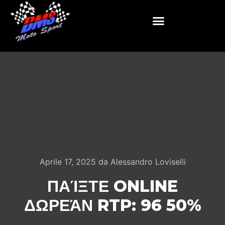
Aprile 17, 2025
da
Alessandro Loviselli
ΠΑΊΞΤΕ ONLINE
ΔΩΡΕΆΝ RTP: 96 50%