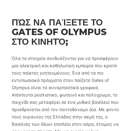
ΠΏΣ ΝΑ ΠΑΊΞΕΤΕ ΤΟ
GATES OF OLYMPUS
ΣΤΟ ΚΙΝΗΤΌ;
Όλα τα στοιχεία συνδυάζονται για να προσφέρουν
μια ηλεκτρική και καθηλωτική εμπειρία που κρατά
τους παίκτες γοητευμένους. Ένα από τα πιο
εντυπωσιακά πράγματα όταν παίζετε Gates of
Olympus είναι τα συναρπαστικά γραφικά.
Απίστευτα ρεαλιστικό, φωτεινό και πολύχρωμο, το
παιχνίδι σας μεταφέρει σε ένα μυθικό βασίλειο που
προεδρεύεται από τον παντοδύναμο Δία. Με φόντο
τους ουρανούς της Ελλάδας στην ακμή της, ο
Βασιλιάς των Θεών επιπλέει στον αέρα, έτοιμος να