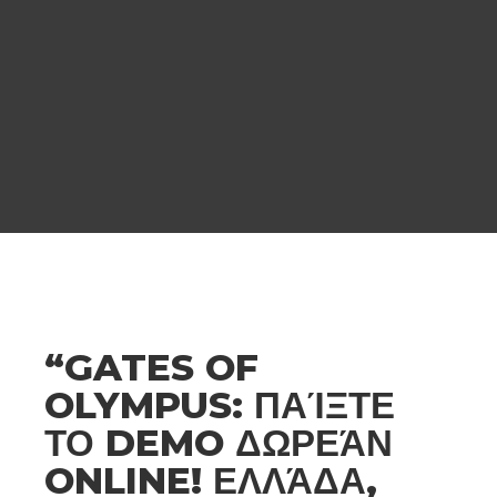
“GATES OF
OLYMPUS: ΠΑΊΞΤΕ
ΤΟ DEMO ΔΩΡΕΆΝ
ONLINE! ΕΛΛΆΔΑ,