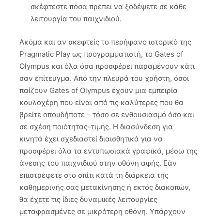
σκέφτεστε πόσα πρέπει να ξοδέψετε σε κάθε
λειτουργία του παιχνιδιού.
Ακόμα και αν σκεφτείς το περήφανο ιστορικό της
Pragmatic Play ως προγραμματιστή, το Gates of
Olympus και όλα όσα προσφέρει παραμένουν κάτι
σαν επίτευγμα. Από την πλευρά του χρήστη, όσοι
παίζουν Gates of Olympus έχουν μια εμπειρία
κουλοχέρη που είναι από τις καλύτερες που θα
βρείτε οπουδήποτε – τόσο σε ενθουσιασμό όσο και
σε σχέση ποιότητας-τιμής. Η διασύνδεση για
κινητά έχει σχεδιαστεί διαισθητικά για να
προσφέρει όλα τα εντυπωσιακά γραφικά, μέσω της
άνεσης του παιχνιδιού στην οθόνη αφής. Εάν
επιστρέφετε στο σπίτι κατά τη διάρκεια της
καθημερινής σας μετακίνησης ή εκτός διακοπών,
θα έχετε τις ίδιες δυναμικές λειτουργίες
μεταφρασμένες σε μικρότερη οθόνη. Υπάρχουν