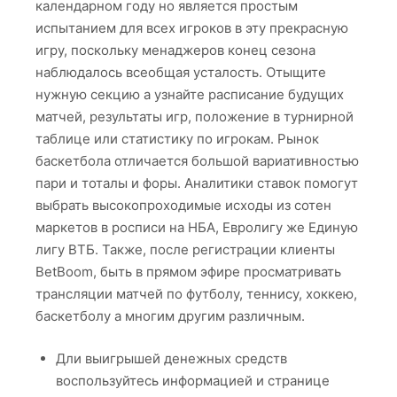
календарном году но является простым
испытанием для всех игроков в эту прекрасную
игру, поскольку менаджеров конец сезона
наблюдалось всеобщая усталость. Отыщите
нужную секцию а узнайте расписание будущих
матчей, результаты игр, положение в турнирной
таблице или статистику по игрокам. Рынок
баскетбола отличается большой вариативностью
пари и тоталы и форы. Аналитики ставок помогут
выбрать высокопроходимые исходы из сотен
маркетов в росписи на НБА, Евролигу же Единую
лигу ВТБ. Также, после регистрации клиенты
BetBoom, быть в прямом эфире просматривать
трансляции матчей по футболу, теннису, хоккею,
баскетболу а многим другим различным.
Дли выигрышей денежных средств
воспользуйтесь информацией и странице