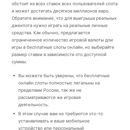
обстоит из всех ставок всех пользователей слота
и может достигать десятков миллионов евро.
Обратите внимание, что для выигрыша реальных
джекпота нужно играть на реальные личные
средства. Как обычно, предлагается
ограниченное количество игровой валюты дли
игры в бесплатные слоты онлайн, но выбирайте
размер ставки в зависимости ото доступной
суммы.
Вы можете быть уверены, что бесплатные
онлайн слоты полностью легальны на
пределами России, так же не
рассматриваются же игровая
деятельность.
В этом случае вам не требуются что-то
устанавливать и ваше мобильное
устройство или персональный