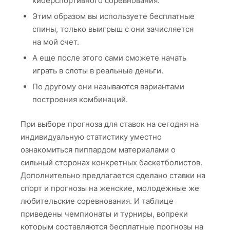
киберспортивного соревнования.
Этим образом вы используете бесплатные
спины, только выигрыш с они зачисляется
на мой счет.
А еще после этого сами сможете начать
играть в слоты в реальные деньги.
По другому они называются вариантами
построения комбинаций.
При выборе прогноза для ставок на сегодня на
индивидуальную статистику уместно
ознакомиться пиппардом материалами о
сильный сторонах конкретных баскетболистов.
Дополнительно предлагается сделано ставки на
спорт и прогнозы на женские, молодежные же
любительские соревнования. И таблице
приведены чемпионаты и турниры, вопреки
которым составляются бесплатные прогнозы на