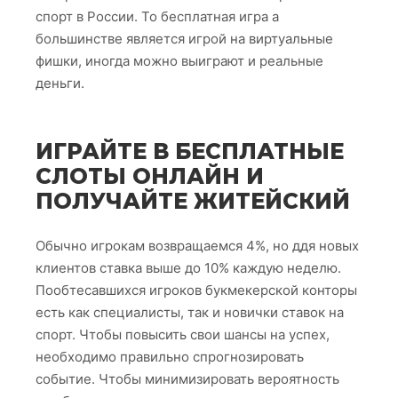
спорт в России. То бесплатная игра а
большинстве является игрой на виртуальные
фишки, иногда можно выиграют и реальные
деньги.
ИГРАЙТЕ В БЕСПЛАТНЫЕ
СЛОТЫ ОНЛАЙН И
ПОЛУЧАЙТЕ ЖИТЕЙСКИЙ
Обычно игрокам возвращаемся 4%, но ддя новых
клиентов ставка выше до 10% каждую неделю.
Пообтесавшихся игроков букмекерской конторы
есть как специалисты, так и новички ставок на
спорт. Чтобы повысить свои шансы на успех,
необходимо правильно спрогнозировать
событие. Чтобы минимизировать вероятность