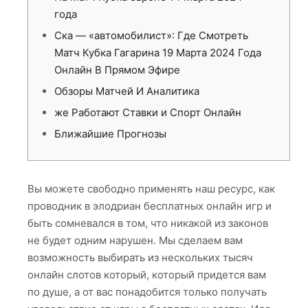
года
Ска — «автомобилист»: Где Смотреть
Матч Кубка Гагарина 19 Марта 2024 Года
Онлайн В Прямом Эфире
Обзоры Матчей И Аналитика
же Работают Ставки и Спорт Онлайн
Ближайшие Прогнозы
Вы можете свободно применять наш ресурс, как
проводник в элодриан бесплатных онлайн игр и
быть сомневался в том, что никакой из законов
не будет одним нарушен. Мы сделаем вам
возможность выбирать из нескольких тысяч
онлайн слотов который, который придется вам
по душе, а от вас понадобится только получать