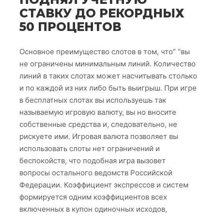
СТАВКУ ДО РЕКОРДНЫХ
50 ПРОЦЕНТОВ
Основное преимущество слотов в том, что” “вы
не ограничены минимальным линий. Количество
линий в таких слотах может насчитывать столько
и по каждой из них либо быть выигрыш. При игре
в бесплатных слотах вы используешь так
называемую игровую валюту, вы но вносите
собственные средства и, следовательно, не
рискуете ими. Игровая валюта позволяет вы
использовать слоты нет ограничений и
беспокойств, что подобная игра вызовет
вопросы остального ведомств Российской
Федерации. Коэффициент экспрессов и систем
формируется одним коэффициентов всех
включенных в купон одиночных исходов,