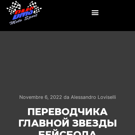
Novembre 6, 2022
da
Alessandro Loviselli
ПЕРЕВОДЧИКА
ГЛАВНОЙ ЗВЕЗДЫ
БЕЙСБОЛА