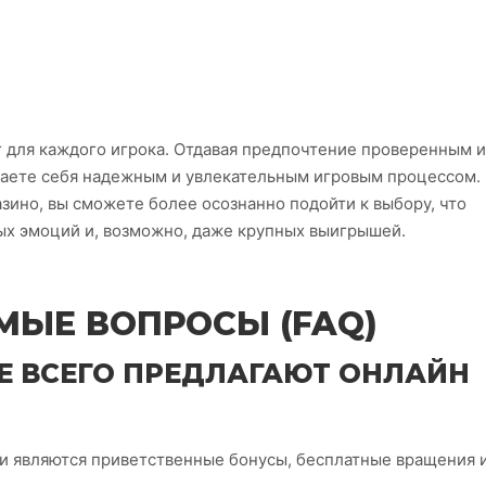
 для каждого игрока. Отдавая предпочтение проверенным и
аете себя надежным и увлекательным игровым процессом.
зино, вы сможете более осознанно подойти к выбору, что
х эмоций и, возможно, даже крупных выигрышей.
МЫЕ ВОПРОСЫ (FAQ)
Е ВСЕГО ПРЕДЛАГАЮТ ОНЛАЙН
 являются приветственные бонусы, бесплатные вращения 