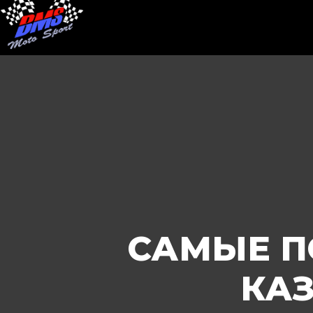
САМЫЕ П
КАЗ