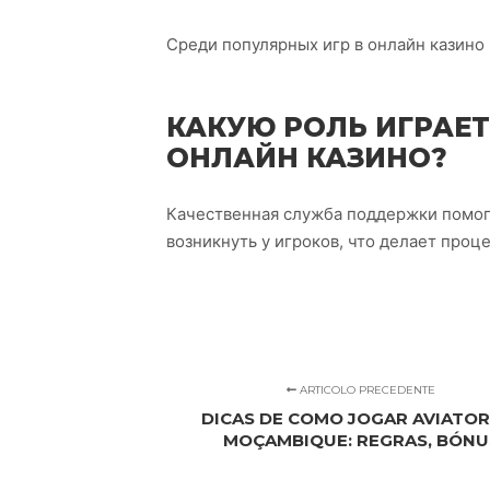
Среди популярных игр в онлайн казино 
КАКУЮ РОЛЬ ИГРАЕ
ОНЛАЙН КАЗИНО?
Качественная служба поддержки помог
возникнуть у игроков, что делает проц
ARTICOLO PRECEDENTE
DICAS DE COMO JOGAR AVIATOR
MOÇAMBIQUE: REGRAS, BÓNU