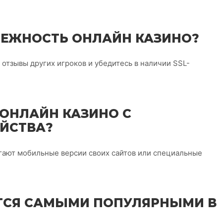
ДЕЖНОСТЬ ОНЛАЙН КАЗИНО?
отзывы других игроков и убедитесь в наличии SSL-
В ОНЛАЙН КАЗИНО С
ЙСТВА?
гают мобильные версии своих сайтов или специальные
ТСЯ САМЫМИ ПОПУЛЯРНЫМИ В