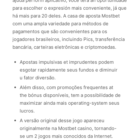
ajuda perform aplicativo, você terá an oportunidade
para escolher o expresión mais conveniente, já que
há mais para 20 deles. A casa de aposta Mostbet
com uma ampla variedade para métodos de
pagamentos que são convenientes para os
jogadores brasileiros, incluindo Pics, transferência
bancária, carteiras eletrônicas e criptomoedas.
Apostas impulsivas et imprudentes podem
esgotar rapidamente seus fundos e diminuir
u fator diversão.
Além disso, com promoções frequentes at
the bónus disponíveis, tem a possibilidade de
maximizar ainda mais operating-system seus
lucros.
A versão original desse jogo apareceu
originalmente na Mostbet casino, tornando-
se um 2 jogos mais conocidos da Internet.