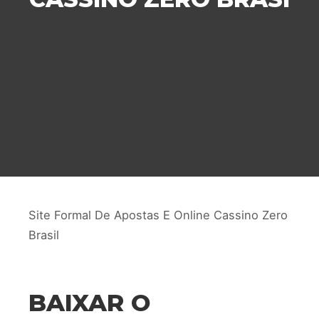
Site Formal De Apostas E Online Cassino Zero
Brasil
BAIXAR O