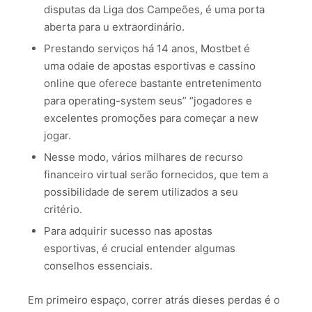
disputas da Liga dos Campeões, é uma porta
aberta para u extraordinário.
Prestando serviços há 14 anos, Mostbet é
uma odaie de apostas esportivas e cassino
online que oferece bastante entretenimento
para operating-system seus” “jogadores e
excelentes promoções para começar a new
jogar.
Nesse modo, vários milhares de recurso
financeiro virtual serão fornecidos, que tem a
possibilidade de serem utilizados a seu
critério.
Para adquirir sucesso nas apostas
esportivas, é crucial entender algumas
conselhos essenciais.
Em primeiro espaço, correr atrás dieses perdas é o