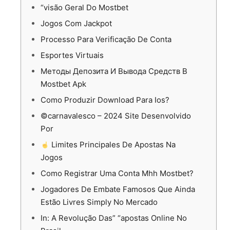
“visão Geral Do Mostbet
Jogos Com Jackpot
Processo Para Verificação De Conta
Esportes Virtuais
Методы Депозита И Вывода Средств В
Mostbet Apk
Como Produzir Download Para Ios?
©carnavalesco – 2024 Site Desenvolvido
Por
Limites Principales De Apostas Na
Jogos
Como Registrar Uma Conta Mhh Mostbet?
Jogadores De Embate Famosos Que Ainda
Estão Livres Simply No Mercado
In: A Revolução Das” “apostas Online No