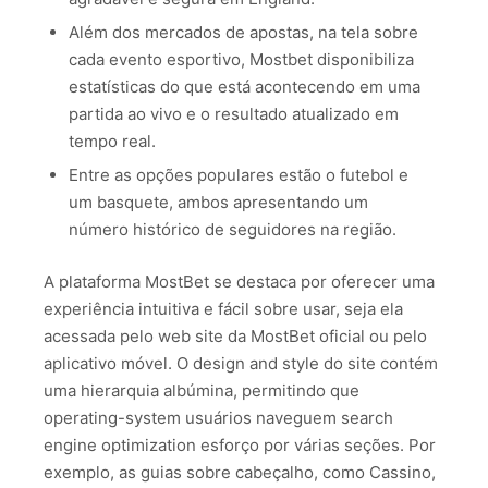
Além dos mercados de apostas, na tela sobre
cada evento esportivo, Mostbet disponibiliza
estatísticas do que está acontecendo em uma
partida ao vivo e o resultado atualizado em
tempo real.
Entre as opções populares estão o futebol e
um basquete, ambos apresentando um
número histórico de seguidores na região.
A plataforma MostBet se destaca por oferecer uma
experiência intuitiva e fácil sobre usar, seja ela
acessada pelo web site da MostBet oficial ou pelo
aplicativo móvel. O design and style do site contém
uma hierarquia albúmina, permitindo que
operating-system usuários naveguem search
engine optimization esforço por várias seções. Por
exemplo, as guias sobre cabeçalho, como Cassino,