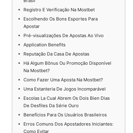
Brasil
Registro E Verificação Na Mostbet
Escolhendo Os Bons Esportes Para
Apostar
Pré-visualizações De Apostas Ao Vivo
Application Benefits
Reputação Da Casa De Apostas
Há Algum Bônus Ou Promoção Disponível
Na Mostbet?
Como Fazer Uma Aposta Na Mostbet?
Uma Estanteria De Jogos Incomparável
Escolas La Cual Abrem Os Dois Bien Dias
De Desfiles Da Série Ouro
Benefícios Para Os Usuários Brasileiros
Erros Comuns Dos Apostadores Iniciantes:
Como Evitar