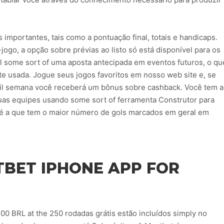
 importantes, tais como a pontuação final, totais e handicaps.
ogo, a opção sobre prévias ao listo só está disponível para os
l some sort of uma aposta antecipada em eventos futuros, o qu
te usada. Jogue seus jogos favoritos em nosso web site e, se
 weil semana você receberá um bônus sobre cashback. Você tem a
uas equipes usando some sort of ferramenta Construtor para
 é a que tem o maior número de gols marcados em geral em
ET IPHONE APP FOR
0 BRL at the 250 rodadas grátis estão incluídos simply no