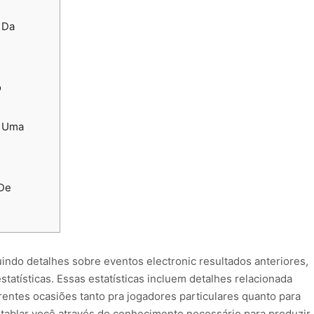
 Da
o
e Uma
De
ndo detalhes sobre eventos electronic resultados anteriores,
statísticas. Essas estatísticas incluem detalhes relacionada
ferentes ocasiões tanto pra jogadores particulares quanto para
entablar você através do conhecimento necessário para produzir