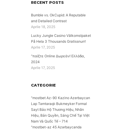
RECENT POSTS
Bumble vs. OkCupid: A Reputable
and Detailed Contrast
Aprile 18, 2025
Lucky Jungle Casino Välkomstpaket
På Hela 3 Thousands Gratissnurr!
Aprile 17, 2025
“παίξτε Online Δωρεάν! Ελλάδα,
2024
Aprile 17, 2025
CATEGORIE
"mostbet Az-90 Kazino Azerbaycan
Lap Təmtəraqlı Bukmeyker Formal
Sayt Bảo Hộ Thương Hiệu, Nhãn
Hiệu, Bản Quyền, Sáng Chế Tại Việt
Nam Và Quốc Tế – 714
"mostbet-az 45 Azərbaycanda