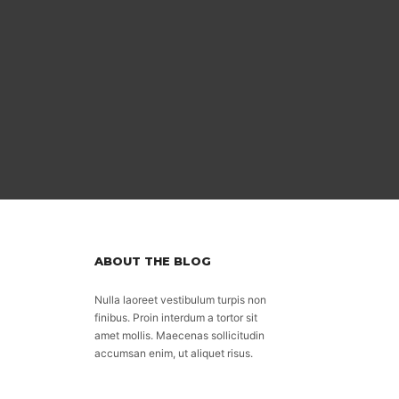
ABOUT THE BLOG
Nulla laoreet vestibulum turpis non
finibus. Proin interdum a tortor sit
amet mollis. Maecenas sollicitudin
accumsan enim, ut aliquet risus.