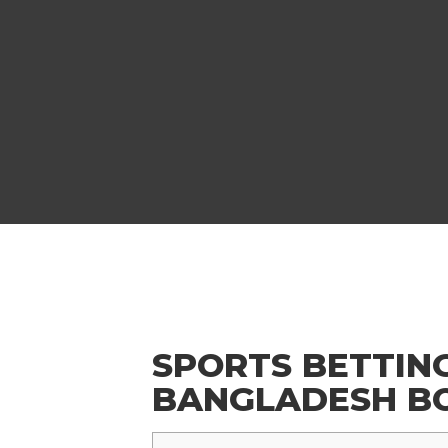
SPORTS BETTIN
BANGLADESH BON