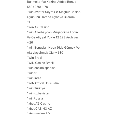
Bukmeker Və Kazino Added Bonus
550+250f – 701
1win Aviator Seyrək ᐉ Məşhur Casino
Oyununu Harada Oynaya Bilərəm –
11
1Win AZ Casino
1win Azerbaycan Müqəddimə Login
Və Qeydiyyat Yukle 12 223 Archives
– 26
1win Bonusları Necə Əldə Görmək Və
Aktivləşdirmək Olar – 680
1Win Brasil
1WIN Casino Brasil
1win casino spanish
1win fr
1win India
1WIN Official In Russia
1win Turkiye
1win uzbekistan
1winRussia
1xbet AZ Casino
1xbet CASINO AZ
1xbet casino BD