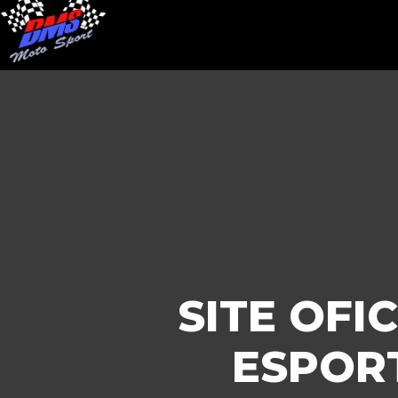
SITE OFI
ESPORT