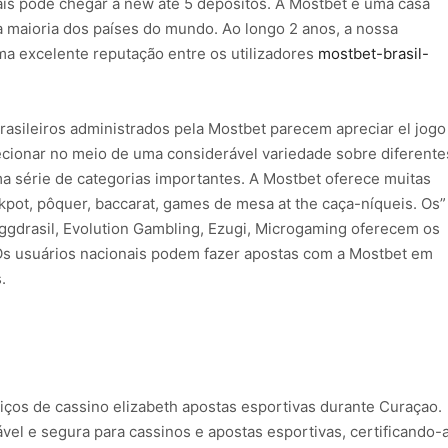
ais pode chegar a new até 5 depósitos. A Mostbet é uma casa
na maioria dos países do mundo. Ao longo 2 anos, a nossa
a excelente reputação entre os utilizadores
mostbet-brasil-
rasileiros administrados pela Mostbet parecem apreciar el jogo
ecionar no meio de uma considerável variedade sobre diferente
a série de categorias importantes. A Mostbet oferece muitas
kpot, pôquer, baccarat, games de mesa at the caça-níqueis. Os”
gdrasil, Evolution Gambling, Ezugi, Microgaming oferecem os
 Os usuários nacionais podem fazer apostas com a Mostbet em
.
viços de cassino elizabeth apostas esportivas durante Curaçao.
el e segura para cassinos e apostas esportivas, certificando-