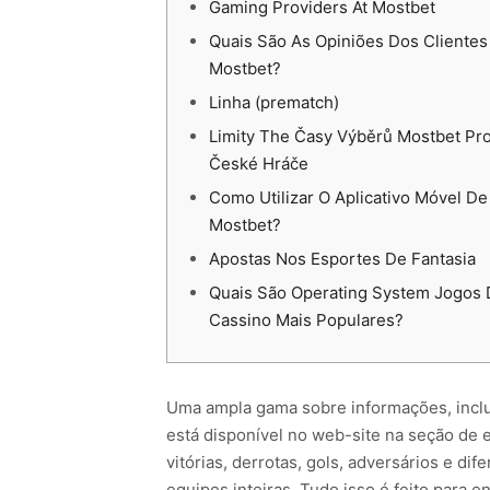
Gaming Providers At Mostbet
Quais São As Opiniões Dos Clientes
Mostbet?
Linha (prematch)
Limity The Časy Výběrů Mostbet Pr
České Hráče
Como Utilizar O Aplicativo Móvel D
Mostbet?
Apostas Nos Esportes De Fantasia
Quais São Operating System Jogos 
Cassino Mais Populares?
Uma ampla gama sobre informações, inclui
está disponível no web-site na seção de e
vitórias, derrotas, gols, adversários e di
equipes inteiras. Tudo isso é feito para 