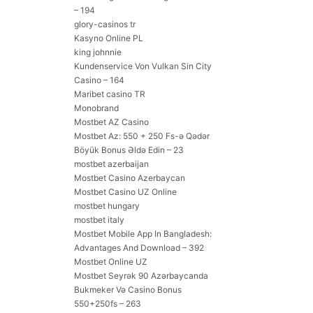
– 194
glory-casinos tr
Kasyno Online PL
king johnnie
Kundenservice Von Vulkan Sin City
Casino – 164
Maribet casino TR
Monobrand
Mostbet AZ Casino
Mostbet Az: 550 + 250 Fs-ə Qədər
Böyük Bonus Əldə Edin – 23
mostbet azerbaijan
Mostbet Casino Azerbaycan
Mostbet Casino UZ Online
mostbet hungary
mostbet italy
Mostbet Mobile App In Bangladesh:
Advantages And Download – 392
Mostbet Online UZ
Mostbet Seyrək 90 Azərbaycanda
Bukmeker Və Casino Bonus
550+250fs – 263