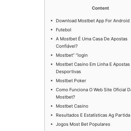
Content
Download Mostbet App For Android 
Futebol
A Mostbet É Uma Casa De Apostas
Confiável?
Mostbet” “login
Mostbet Casino Em Linha E Apostas
Desportivas
Mostbet Poker
Como Funciona O Web Site Oficial D
Mostbet?
Mostbet Casino
Resultados E Estatísticas Ag Partida
Jogos Most Bet Populares