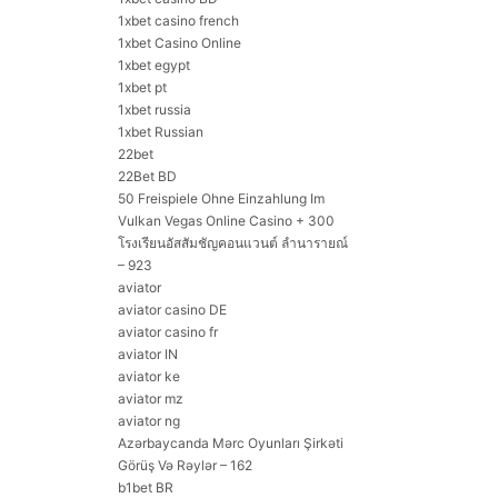
1xbet casino french
1xbet Casino Online
1xbet egypt
1xbet pt
1xbet russia
1xbet Russian
22bet
22Bet BD
50 Freispiele Ohne Einzahlung Im
Vulkan Vegas Online Casino + 300
โรงเรียนอัสสัมชัญคอนแวนต์ ลำนารายณ์
– 923
aviator
aviator casino DE
aviator casino fr
aviator IN
aviator ke
aviator mz
aviator ng
Azərbaycanda Mərc Oyunları Şirkəti
Görüş Və Rəylər – 162
b1bet BR