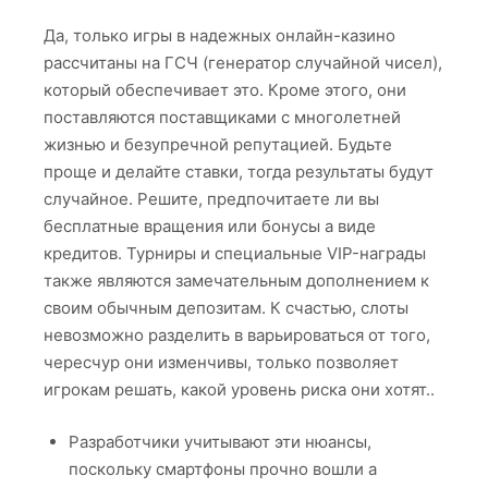
Да, только игры в надежных онлайн-казино
рассчитаны на ГСЧ (генератор случайной чисел),
который обеспечивает это. Кроме этого, они
поставляются поставщиками с многолетней
жизнью и безупречной репутацией. Будьте
проще и делайте ставки, тогда результаты будут
случайное. Решите, предпочитаете ли вы
бесплатные вращения или бонусы а виде
кредитов. Турниры и специальные VIP-награды
также являются замечательным дополнением к
своим обычным депозитам. К счастью, слоты
невозможно разделить в варьироваться от того,
чересчур они изменчивы, только позволяет
игрокам решать, какой уровень риска они хотят..
Разработчики учитывают эти нюансы,
поскольку смартфоны прочно вошли а