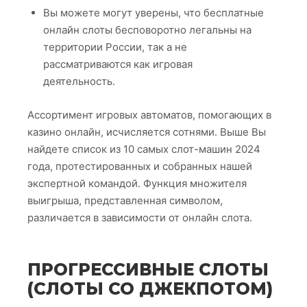
Вы можете могут уверены, что бесплатные
онлайн слоты бесповоротно легальны на
территории России, так а не
рассматриваются как игровая
деятельность.
Ассортимент игровых автоматов, помогающих в
казино онлайн, исчисляется сотнями. Выше Вы
найдете список из 10 самых слот-машин 2024
года, протестированных и собранных нашей
экспертной командой. Функция множителя
выигрыша, представленная символом,
различается в зависимости от онлайн слота.
ПРОГРЕССИВНЫЕ СЛОТЫ
(СЛОТЫ СО ДЖЕКПОТОМ)