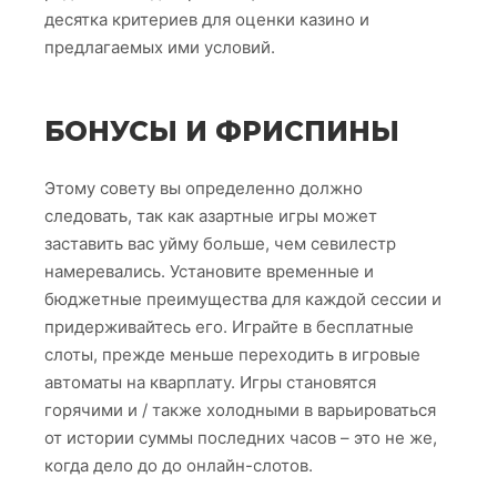
десятка критериев для оценки казино и
предлагаемых ими условий.
БОНУСЫ И ФРИСПИНЫ
Этому совету вы определенно должно
следовать, так как азартные игры может
заставить вас уйму больше, чем севилестр
намеревались. Установите временные и
бюджетные преимущества для каждой сессии и
придерживайтесь его. Играйте в бесплатные
слоты, прежде меньше переходить в игровые
автоматы на кварплату. Игры становятся
горячими и / также холодными в варьироваться
от истории суммы последних часов – это не же,
когда дело до до онлайн-слотов.