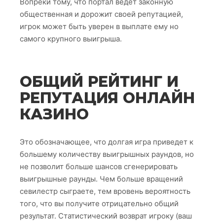
Вопреки тому, что портал ведет законную
общественная и дорожит своей репутацией,
игрок может быть уверен в выплате ему но
самого крупного выигрыша.
ОБЩИЙ РЕЙТИНГ И
РЕПУТАЦИЯ ОНЛАЙН
КАЗИНО
Это обозначающее, что долгая игра приведет к
большему количеству выигрышных раундов, но
не позволит больше шансов сгенерировать
выигрышные раунды. Чем больше вращений
севилестр сыграете, тем вровень вероятность
того, что вы получите отрицательно общий
результат. Статистический возврат игроку (ваш