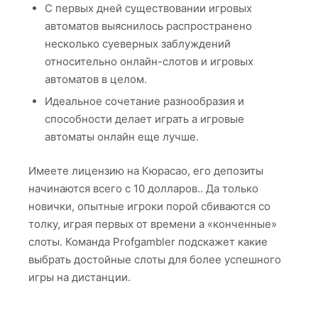
С первых дней существовании игровых
автоматов выяснилось распространено
несколько суеверных заблуждений
относительно онлайн-слотов и игровых
автоматов в целом.
Идеальное сочетание разнообразия и
способности делает играть а игровые
автоматы онлайн еще лучше.
Имеете лицензию на Кюрасао, его депозиты
начинаются всего с 10 долларов.. Да только
новички, опытные игроки порой сбиваются со
толку, играя первых от времени а «конченные»
слоты. Команда Profgambler подскажет какие
выбрать достойные слоты для более успешного
игры на дистанции.