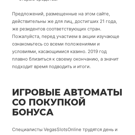
Предложений, размещенные на этом сайте,
действительны же для лиц, достигших 21 года,
же резидентов соответствующих стран.
Пожалуйста, перед участием в акции изучающе
ознакомьтесь со всеми положениями и
условиями, касающимися казино. 2019 год
плавно близиться к своему окончанию, а значит
подходит время подводить и итоги.
ИГРОВЫЕ АВТОМАТЫ
СО ПОКУПКОЙ
БОНУСА
Специалисты VegasSlotsOnline трудятся день и