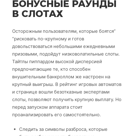
БОНУСНЫЕ РАУНДЫ
В СЛОТАХ
Осторожным пользователям, которые боятся”
“рисковать по-крупному и готов
довольствоваться небольшими ежедневными
призовыми, подойдут низковолатильные слоты.
Тайтлы пиппардом высокой дисперсией
предпочитающие те, кто способен
внушительным банкроллом же настроен на
крупный выигрыш. В рейтинг игровых автоматов
и странице вошли безотказные экспертами
слоты, позволяют получить крупную выплату. Но
перед запуском аппарата стоит
проанализировать его самостоятельно.
Следить за символы разброса, которые