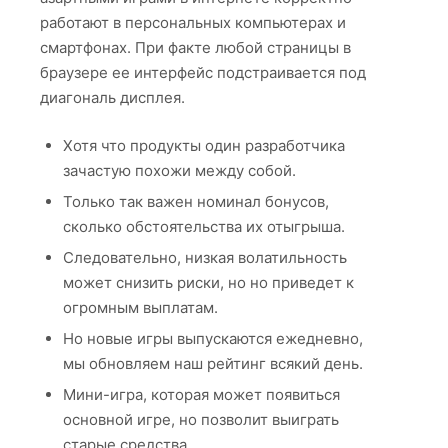
работают в персональных компьютерах и
смартфонах. При факте любой страницы в
браузере ее интерфейс подстраивается под
диагональ дисплея.
Хотя что продукты один разработчика
зачастую похожи между собой.
Только так важен номинал бонусов,
сколько обстоятельства их отыгрыша.
Следовательно, низкая волатильность
может снизить риски, но но приведет к
огромным выплатам.
Но новые игры выпускаются ежедневно,
мы обновляем наш рейтинг всякий день.
Мини-игра, которая может появиться
основной игре, но позволит выиграть
старые средства.