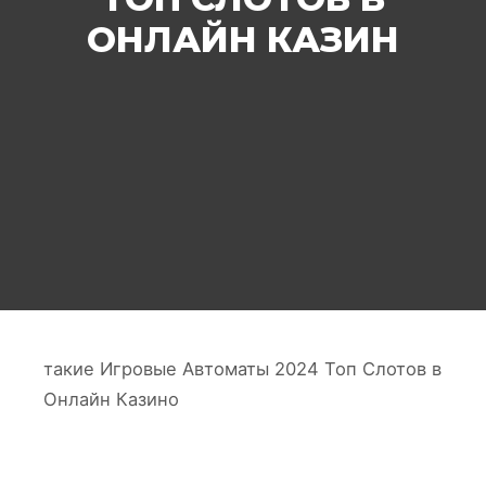
ОНЛАЙН КАЗИН
такие Игровые Автоматы 2024 Топ Слотов в
Онлайн Казино