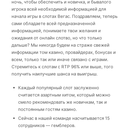
ночь, чтобы обеспечить и новичка, и бывалого
игрока всей необходимой информацией для
начала игры в слотах Вегас. Поздравляем, теперь
сами обладаете всей предназначенной
информацией, понимаете твои желания и
ожидания от онлайн слотво, но что только
дальше? Мы никогда будем на страже свежей
информации том казино, провайдерах, бонусах и
всем, только так или иначе связано с играми.
Стремитесь к слотам с RTP 96% или выше, того
получить наилучшие шанса на выигрыш.
Каждый популярный слот заслуженно
считается азартным хитом, который можно
смело рекомендовать же новичкам, так и
постоянным гостям казино.
Сейчас в нашей команде насчитывается 15
сотрудников — гемблеров.