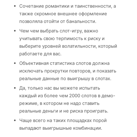
Сочетание романтики и таинственности, а
также скромное внешнее оформление
позволяла отойти от банальности.
Чем чем выбрать слот-игру, важно
учитывать свою терпимость к риску и
выберите уровней волатильности, который
работаете для вас.
Объективная статистика слотов должна
исключать прокрутки повторов, и показать
реальные данные по выигрышу в слотах.
Да, только нас вы можете испытать
каждый из более чем 2000 слотов в демо-
режиме, в котором не надо ставить
реальные деньги и не риска проиграть.
Чаще всего на таких площадках порой
выпадают выигрышные комбинации.