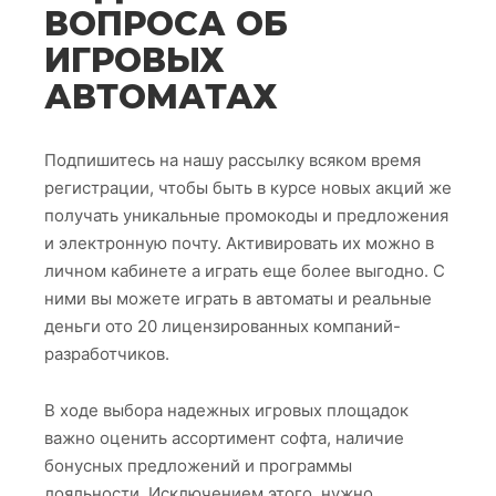
ВОПРОСА ОБ
ИГРОВЫХ
АВТОМАТАХ
Подпишитесь на нашу рассылку всяком время
регистрации, чтобы быть в курсе новых акций же
получать уникальные промокоды и предложения
и электронную почту. Активировать их можно в
личном кабинете а играть еще более выгодно. С
ними вы можете играть в автоматы и реальные
деньги ото 20 лицензированных компаний-
разработчиков.
В ходе выбора надежных игровых площадок
важно оценить ассортимент софта, наличие
бонусных предложений и программы
лояльности. Исключением этого, нужно