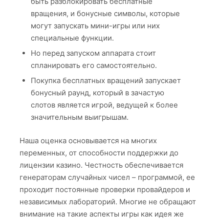
быть разблокировать бесплатные
вращения, и бонусные символы, которые
могут запускать мини-игры или них
специальные функции.
Но перед запуском аппарата стоит
спланировать его самостоятельно.
Покупка бесплатных вращений запускает
бонусный раунд, который в зачастую
слотов является игрой, ведущей к более
значительным выигрышам.
Наша оценка основывается на многих
переменных, от способности поддержки до
лицензии казино. Честность обеспечивается
генераторам случайных чисел – программой, ее
проходит постоянные проверки провайдеров и
независимых лабораторий. Многие не обращают
внимание на такие аспекты игры как идея же