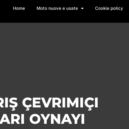
Home
Moto nuove e usate
Cookie policy
IŞ ÇEVRIMIÇI
ARI OYNAYI