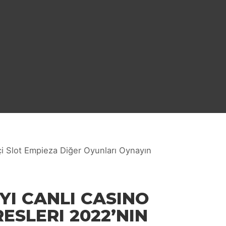
çi Slot Empieza Diğer Oyunları Oynayın
YI CANLI CASINO
ESLERI 2022’NIN ️