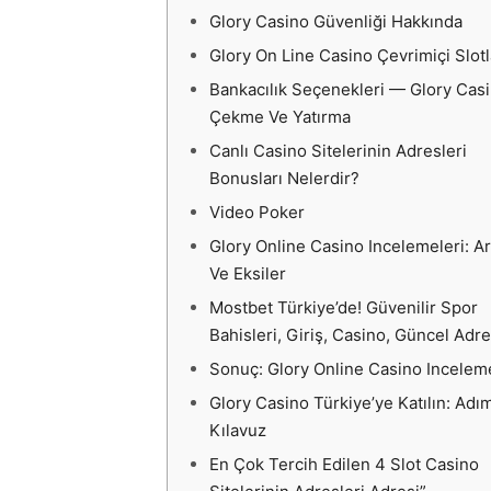
Glory Casino Güvenliği Hakkında
Glory On Line Casino Çevrimiçi Slotl
Bankacılık Seçenekleri — Glory Cas
Çekme Ve Yatırma
Canlı Casino Sitelerinin Adresleri
Bonusları Nelerdir?
Video Poker
Glory Online Casino Incelemeleri: Art
Ve Eksiler
Mostbet Türkiye’de! Güvenilir Spor
Bahisleri, Giriş, Casino, Güncel Adre
Sonuç: Glory Online Casino Incelem
Glory Casino Türkiye’ye Katılın: Adı
Kılavuz
En Çok Tercih Edilen 4 Slot Casino