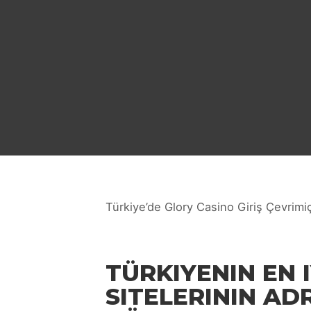
Türkiye’de Glory Casino Giriş Çevrimi
TÜRKIYENIN EN I
SITELERININ ADR