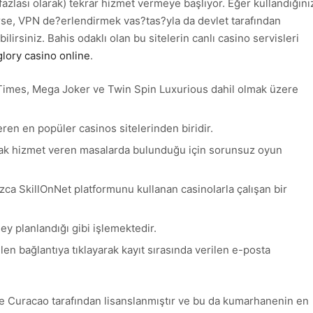
azlası olarak) tekrar hizmet vermeye başlıyor. Eğer kullandığını
erse, VPN de?erlendirmek vas?tas?yla da devlet tarafından
lirsiniz. Bahis odaklı olan bu sitelerin canlı casino servisleri
glory casino online
.
n Times, Mega Joker ve Twin Spin Luxurious dahil olmak üzere
eren en popüler casinos sitelerinden biridir.
rak hizmet veren masalarda bulunduğu için sorunsuz oyun
ca SkillOnNet platformunu kullanan casinolarla çalışan bir
şey planlandığı gibi işlemektedir.
en bağlantıya tıklayarak kayıt sırasında verilen e-posta
ne Curacao tarafından lisanslanmıştır ve bu da kumarhanenin en