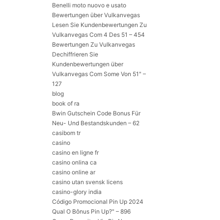
Benelli moto nuovo e usato
Bewertungen über Vulkanvegas
Lesen Sie Kundenbewertungen Zu
Vulkanvegas Com 4 Des 51 – 454
Bewertungen Zu Vulkanvegas
Dechiffrieren Sie
Kundenbewertungen über
Vulkanvegas Com Some Von 51" –
127
blog
book of ra
Bwin Gutschein Code Bonus Für
Neu- Und Bestandskunden – 62
casibom tr
casino
casino en ligne fr
casino onlina ca
casino online ar
casino utan svensk licens
casino-glory india
Código Promocional Pin Up 2024
Qual O Bônus Pin Up?" – 896