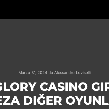
Marzo 31, 2024
da
Alessandro Loviselli
GLORY CASINO GIR
EZA DIĞER OYUNL