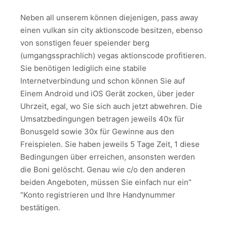
Neben all unserem können diejenigen, pass away
einen vulkan sin city aktionscode besitzen, ebenso
von sonstigen feuer speiender berg
(umgangssprachlich) vegas aktionscode profitieren.
Sie benötigen lediglich eine stabile
Internetverbindung und schon können Sie auf
Einem Android und iOS Gerät zocken, über jeder
Uhrzeit, egal, wo Sie sich auch jetzt abwehren. Die
Umsatzbedingungen betragen jeweils 40x für
Bonusgeld sowie 30x für Gewinne aus den
Freispielen. Sie haben jeweils 5 Tage Zeit, 1 diese
Bedingungen über erreichen, ansonsten werden
die Boni gelöscht. Genau wie c/o den anderen
beiden Angeboten, müssen Sie einfach nur ein”
“Konto registrieren und Ihre Handynummer
bestätigen.