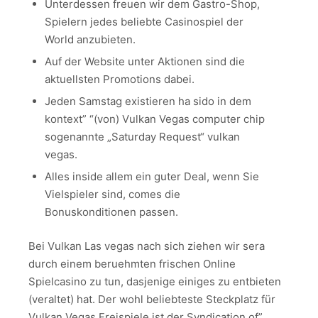
Unterdessen freuen wir dem Gastro-Shop,
Spielern jedes beliebte Casinospiel der
World anzubieten.
Auf der Website unter Aktionen sind die
aktuellsten Promotions dabei.
Jeden Samstag existieren ha sido in dem
kontext” “(von) Vulkan Vegas computer chip
sogenannte „Saturday Request“ vulkan
vegas.
Alles inside allem ein guter Deal, wenn Sie
Vielspieler sind, comes die
Bonuskonditionen passen.
Bei Vulkan Las vegas nach sich ziehen wir sera
durch einem beruehmten frischen Online
Spielcasino zu tun, dasjenige einiges zu entbieten
(veraltet) hat. Der wohl beliebteste Steckplatz für
Vulkan Vegas Freispiele ist der Syndication of”