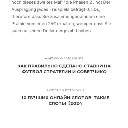
noch dieses zweites Mal” “die Phasen 2 . not Der
Ausprägung jedes Freispiels beträgt 0, 50€,
therefore dass Sie zusammengenommen eine
Prämie vonseiten 25€ erhalten, weniger dass Sie
auch nur einen Dollar eingezahlt haben.
ARTICOLO PRECEDENTE
КАК ПРАВИЛЬНО СДЕЛАНО СТАВКИ НА
ФУТБОЛ СТРАТЕГИИ И СОВЕТЧИКО
ARTICOLO SUCCESSIVO
10 ЛУЧШИХ ОНЛАЙН СЛОТОВ ️ ТАКИЕ
СЛОТЫ【2024