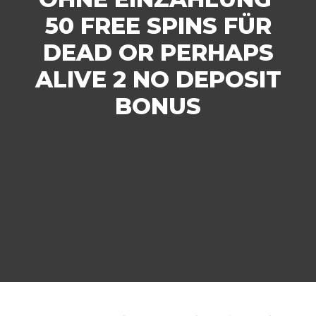
50 FREE SPINS FÜR
DEAD OR PERHAPS
ALIVE 2 NO DEPOSIT
BONUS