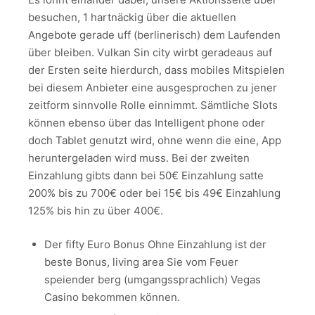
besuchen, 1 hartnäckig über die aktuellen
Angebote gerade uff (berlinerisch) dem Laufenden
über bleiben. Vulkan Sin city wirbt geradeaus auf
der Ersten seite hierdurch, dass mobiles Mitspielen
bei diesem Anbieter eine ausgesprochen zu jener
zeitform sinnvolle Rolle einnimmt. Sämtliche Slots
können ebenso über das Intelligent phone oder
doch Tablet genutzt wird, ohne wenn die eine, App
heruntergeladen wird muss. Bei der zweiten
Einzahlung gibts dann bei 50€ Einzahlung satte
200% bis zu 700€ oder bei 15€ bis 49€ Einzahlung
125% bis hin zu über 400€.
Der fifty Euro Bonus Ohne Einzahlung ist der
beste Bonus, living area Sie vom Feuer
speiender berg (umgangssprachlich) Vegas
Casino bekommen können.