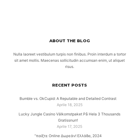
ABOUT THE BLOG
Nulla laoreet vestibulum turpis non finibus. Proin interdum a tortor
sit amet mollis. Maecenas sollicitudin accumsan enim, ut aliquet
risus.
RECENT POSTS
Bumble vs. OkCupid: A Reputable and Detailed Contrast
Aprile 18, 2025
Lucky Jungle Casino Välkomstpaket På Hela 3 Thousands
Gratissnurr!
Aprile 17, 2025
“παίξτε Online Δωρεάν! Ελλάδα, 2024