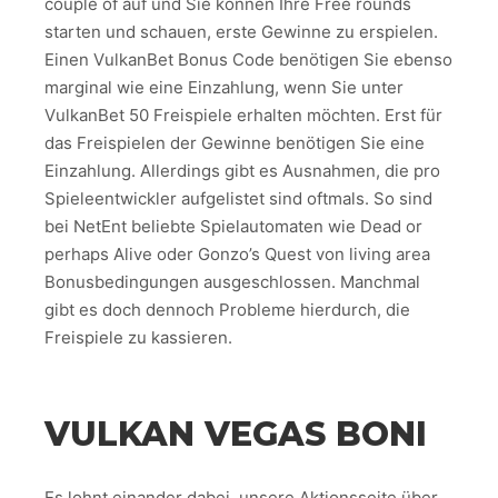
couple of auf und Sie können Ihre Free rounds
starten und schauen, erste Gewinne zu erspielen.
Einen VulkanBet Bonus Code benötigen Sie ebenso
marginal wie eine Einzahlung, wenn Sie unter
VulkanBet 50 Freispiele erhalten möchten. Erst für
das Freispielen der Gewinne benötigen Sie eine
Einzahlung. Allerdings gibt es Ausnahmen, die pro
Spieleentwickler aufgelistet sind oftmals. So sind
bei NetEnt beliebte Spielautomaten wie Dead or
perhaps Alive oder Gonzo’s Quest von living area
Bonusbedingungen ausgeschlossen. Manchmal
gibt es doch dennoch Probleme hierdurch, die
Freispiele zu kassieren.
VULKAN VEGAS BONI
Es lohnt einander dabei, unsere Aktionsseite über