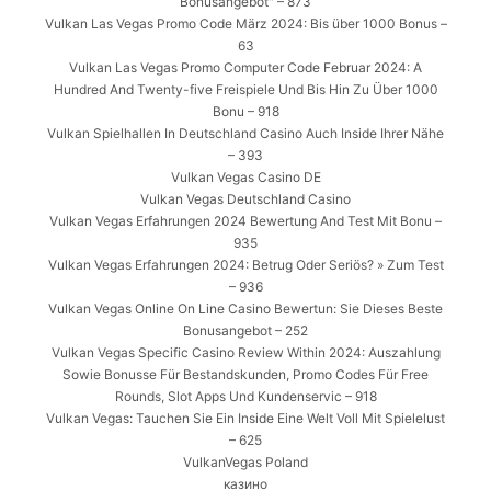
Bonusangebot" – 873
Vulkan Las Vegas Promo Code März 2024: Bis über 1000 Bonus –
63
Vulkan Las Vegas Promo Computer Code Februar 2024: A
Hundred And Twenty-five Freispiele Und Bis Hin Zu Über 1000
Bonu – 918
Vulkan Spielhallen In Deutschland Casino Auch Inside Ihrer Nähe
– 393
Vulkan Vegas Casino DE
Vulkan Vegas Deutschland Casino
Vulkan Vegas Erfahrungen 2024 Bewertung And Test Mit Bonu –
935
Vulkan Vegas Erfahrungen 2024: Betrug Oder Seriös? » Zum Test
– 936
Vulkan Vegas Online On Line Casino Bewertun: Sie Dieses Beste
Bonusangebot – 252
Vulkan Vegas Specific Casino Review Within 2024: Auszahlung
Sowie Bonusse Für Bestandskunden, Promo Codes Für Free
Rounds, Slot Apps Und Kundenservic – 918
Vulkan Vegas: Tauchen Sie Ein Inside Eine Welt Voll Mit Spielelust
– 625
VulkanVegas Poland
казино