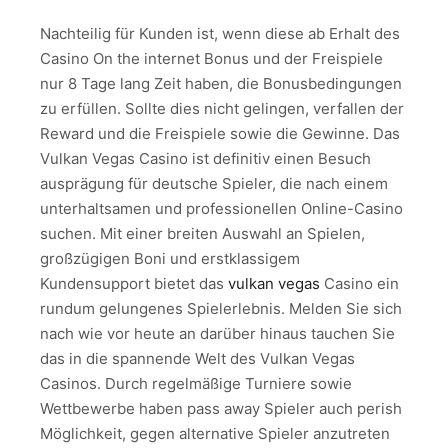
Nachteilig für Kunden ist, wenn diese ab Erhalt des
Casino On the internet Bonus und der Freispiele
nur 8 Tage lang Zeit haben, die Bonusbedingungen
zu erfüllen. Sollte dies nicht gelingen, verfallen der
Reward und die Freispiele sowie die Gewinne. Das
Vulkan Vegas Casino ist definitiv einen Besuch
ausprägung für deutsche Spieler, die nach einem
unterhaltsamen und professionellen Online-Casino
suchen. Mit einer breiten Auswahl an Spielen,
großzügigen Boni und erstklassigem
Kundensupport bietet das
vulkan vegas
Casino ein
rundum gelungenes Spielerlebnis. Melden Sie sich
nach wie vor heute an darüber hinaus tauchen Sie
das in die spannende Welt des Vulkan Vegas
Casinos. Durch regelmäßige Turniere sowie
Wettbewerbe haben pass away Spieler auch perish
Möglichkeit, gegen alternative Spieler anzutreten