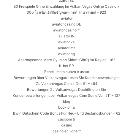
22Bet BD
50 Freispiele Ohne Einzahlung Im Vulkan Vegas Online Casino +
300 โรงเรียนอัสสัมชัญคอนแวนต์ ลำนารายณ์ – 923
aviator
aviator casino DE
aviator casino fr
aviator IN
aviator ke
aviator mz
aviator ng
Azərbaycanda Mərc Oyunları Şirkəti Görüş Və Rəylər – 162
b1bet BR
Benelli moto nuovo e usato
Bewertungen über Vulkanvegas Lesen Sie Kundenbewertungen
Zu Vulkanvegas Com 4 Des 51 – 454
Bewertungen Zu Vulkanvegas Dechiffrieren Sie
Kundenbewertungen über Vulkanvegas Com Some Von 51" – 127
blog
book of ra
Bwin Gutschein Code Bonus Für Neu- Und Bestandskunden – 62
casibom tr
casino
casino en ligne fr