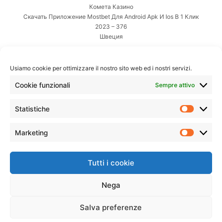
Комета Казино
Скачать Приложение Mostbet Для Android Apk И Ios В 1 Клик
2023 – 376
Швеция
META
Usiamo cookie per ottimizzare il nostro sito web ed i nostri servizi.
Cookie funzionali
Sempre attivo
Accedi
Feed dei contenuti
Feed dei commenti
Statistiche
WordPress.org
Marketing
TAG
Tutti i cookie
1WIN
1WIN AZ
BETMOTION
BETMOTION BR
Nega
LUCKY8
LUCKY8 FR
MOSTBET
MOSTBET AZ
MOSTBET UZ
PINUP
PINUP AZ
PINUP BR
Salva preferenze
VULKAN VEGAS
VULKAN VEGAS DE