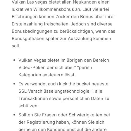
Vulkan Las vegas bietet allen Neukunden einen
lukrativen Willkommensbonus an. Laut vielerlei
Erfahrungen können Zocker den Bonus über ihrer
Ersteinzahlung freischalten. Jedoch sind diverse
Bonusbedingungen zu berücksichtigen, wenn das
Bonusguthaben später zur Auszahlung kommen
soll.
Vulkan Vegas bietet im übrigen den Bereich
Video-Poker, der sich über” “perish
Kategorien ansteuern lässt.
Es verwendet auch kick the bucket neueste
SSL-Verschlüsselungstechnologie, 1 alle
Transaktionen sowie persönlichen Daten zu
schützen.
Sollten Sie Fragen oder Schwierigkeiten bei
der Registrierung haben, können Sie sich
gerne an den Kundendienst auf die andere