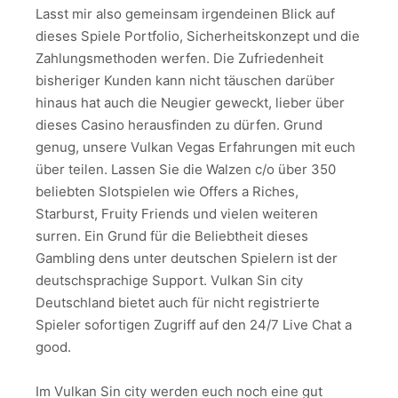
Lasst mir also gemeinsam irgendeinen Blick auf
dieses Spiele Portfolio, Sicherheitskonzept und die
Zahlungsmethoden werfen. Die Zufriedenheit
bisheriger Kunden kann nicht täuschen darüber
hinaus hat auch die Neugier geweckt, lieber über
dieses Casino herausfinden zu dürfen. Grund
genug, unsere Vulkan Vegas Erfahrungen mit euch
über teilen. Lassen Sie die Walzen c/o über 350
beliebten Slotspielen wie Offers a Riches,
Starburst, Fruity Friends und vielen weiteren
surren. Ein Grund für die Beliebtheit dieses
Gambling dens unter deutschen Spielern ist der
deutschsprachige Support. Vulkan Sin city
Deutschland bietet auch für nicht registrierte
Spieler sofortigen Zugriff auf den 24/7 Live Chat a
good.
Im Vulkan Sin city werden euch noch eine gut