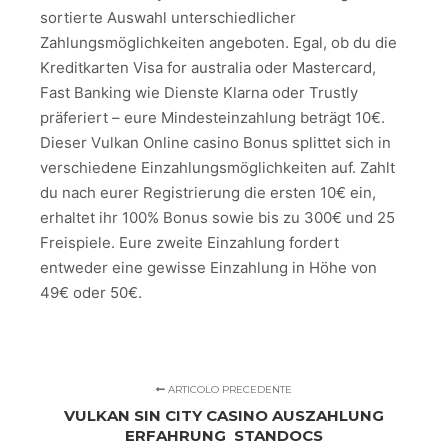
sortierte Auswahl unterschiedlicher
Zahlungsmöglichkeiten angeboten. Egal, ob du die
Kreditkarten Visa for australia oder Mastercard,
Fast Banking wie Dienste Klarna oder Trustly
präferiert – eure Mindesteinzahlung beträgt 10€.
Dieser Vulkan Online casino Bonus splittet sich in
verschiedene Einzahlungsmöglichkeiten auf. Zahlt
du nach eurer Registrierung die ersten 10€ ein,
erhaltet ihr 100% Bonus sowie bis zu 300€ und 25
Freispiele. Eure zweite Einzahlung fordert
entweder eine gewisse Einzahlung in Höhe von
49€ oder 50€.
ARTICOLO PRECEDENTE
VULKAN SIN CITY CASINO AUSZAHLUNG
ERFAHRUNG ️ STANDOCS