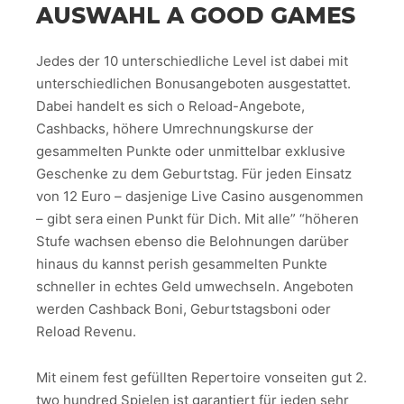
AUSWAHL A GOOD GAMES
Jedes der 10 unterschiedliche Level ist dabei mit
unterschiedlichen Bonusangeboten ausgestattet.
Dabei handelt es sich o Reload-Angebote,
Cashbacks, höhere Umrechnungskurse der
gesammelten Punkte oder unmittelbar exklusive
Geschenke zu dem Geburtstag. Für jeden Einsatz
von 12 Euro – dasjenige Live Casino ausgenommen
– gibt sera einen Punkt für Dich. Mit alle” “höheren
Stufe wachsen ebenso die Belohnungen darüber
hinaus du kannst perish gesammelten Punkte
schneller in echtes Geld umwechseln. Angeboten
werden Cashback Boni, Geburtstagsboni oder
Reload Revenu.
Mit einem fest gefüllten Repertoire vonseiten gut 2.
two hundred Spielen ist garantiert für jeden sehr