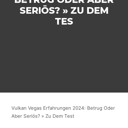
SERIÖS? » ZU DEM
TES
Vulkan Vegas Erfahrungen 2024: Betrug Oder
Aber Seriös? » Zu Dem Test