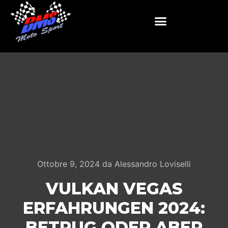
Ottobre 9, 2024
da
Alessandro Loviselli
VULKAN VEGAS
ERFAHRUNGEN 2024:
BETRUG ODER ABER