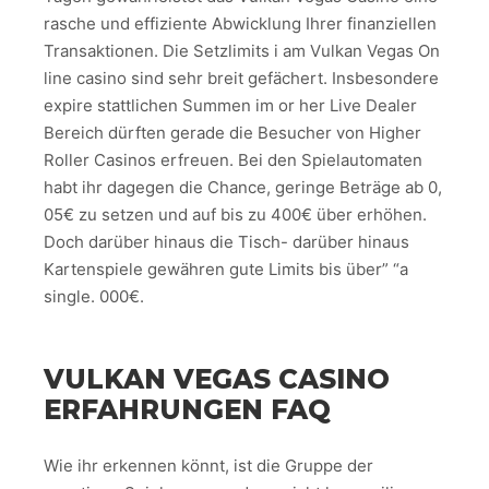
rasche und effiziente Abwicklung Ihrer finanziellen
Transaktionen. Die Setzlimits i am Vulkan Vegas On
line casino sind sehr breit gefächert. Insbesondere
expire stattlichen Summen im or her Live Dealer
Bereich dürften gerade die Besucher von Higher
Roller Casinos erfreuen. Bei den Spielautomaten
habt ihr dagegen die Chance, geringe Beträge ab 0,
05€ zu setzen und auf bis zu 400€ über erhöhen.
Doch darüber hinaus die Tisch- darüber hinaus
Kartenspiele gewähren gute Limits bis über” “a
single. 000€.
VULKAN VEGAS CASINO
ERFAHRUNGEN FAQ
Wie ihr erkennen könnt, ist die Gruppe der