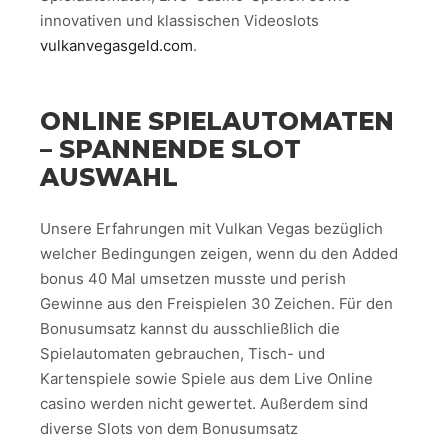
innovativen und klassischen Videoslots
vulkanvegasgeld.com
.
ONLINE SPIELAUTOMATEN
– SPANNENDE SLOT
AUSWAHL
Unsere Erfahrungen mit Vulkan Vegas bezüglich
welcher Bedingungen zeigen, wenn du den Added
bonus 40 Mal umsetzen musste und perish
Gewinne aus den Freispielen 30 Zeichen. Für den
Bonusumsatz kannst du ausschließlich die
Spielautomaten gebrauchen, Tisch- und
Kartenspiele sowie Spiele aus dem Live Online
casino werden nicht gewertet. Außerdem sind
diverse Slots von dem Bonusumsatz