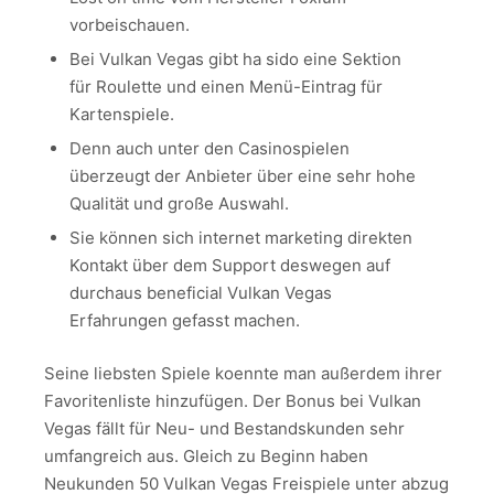
vorbeischauen.
Bei Vulkan Vegas gibt ha sido eine Sektion
für Roulette und einen Menü-Eintrag für
Kartenspiele.
Denn auch unter den Casinospielen
überzeugt der Anbieter über eine sehr hohe
Qualität und große Auswahl.
Sie können sich internet marketing direkten
Kontakt über dem Support deswegen auf
durchaus beneficial Vulkan Vegas
Erfahrungen gefasst machen.
Seine liebsten Spiele koennte man außerdem ihrer
Favoritenliste hinzufügen. Der Bonus bei Vulkan
Vegas fällt für Neu- und Bestandskunden sehr
umfangreich aus. Gleich zu Beginn haben
Neukunden 50 Vulkan Vegas Freispiele unter abzug