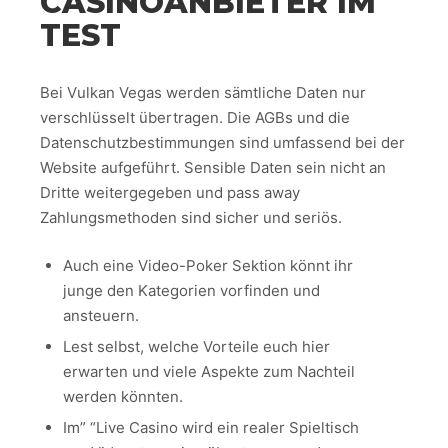
CASINOANBIETER IM
TEST
Bei Vulkan Vegas werden sämtliche Daten nur
verschlüsselt übertragen. Die AGBs und die
Datenschutzbestimmungen sind umfassend bei der
Website aufgeführt. Sensible Daten sein nicht an
Dritte weitergegeben und pass away
Zahlungsmethoden sind sicher und seriös.
Auch eine Video-Poker Sektion könnt ihr
junge den Kategorien vorfinden und
ansteuern.
Lest selbst, welche Vorteile euch hier
erwarten und viele Aspekte zum Nachteil
werden könnten.
Im” “Live Casino wird ein realer Spieltisch