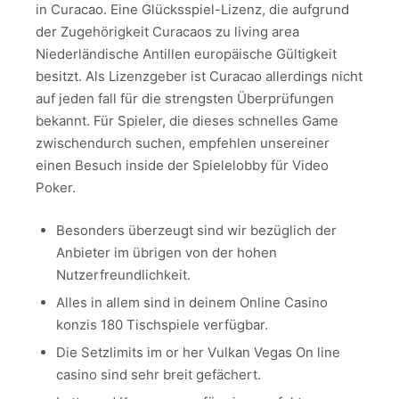
in Curacao. Eine Glücksspiel-Lizenz, die aufgrund
der Zugehörigkeit Curacaos zu living area
Niederländische Antillen europäische Gültigkeit
besitzt. Als Lizenzgeber ist Curacao allerdings nicht
auf jeden fall für die strengsten Überprüfungen
bekannt. Für Spieler, die dieses schnelles Game
zwischendurch suchen, empfehlen unsereiner
einen Besuch inside der Spielelobby für Video
Poker.
Besonders überzeugt sind wir bezüglich der
Anbieter im übrigen von der hohen
Nutzerfreundlichkeit.
Alles in allem sind in deinem Online Casino
konzis 180 Tischspiele verfügbar.
Die Setzlimits im or her Vulkan Vegas On line
casino sind sehr breit gefächert.