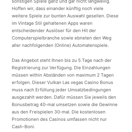
sonstigen Spiele ganz und gar nicht langweilig.
Hoffen wir, dass einander künftig noch viele
weitere Spiele zur bunten Auswahl gesellen. Diese
im Vintage Stil gehaltenen Apps waren
entscheidender Auslöser für den Hit der
Computerspielbranche sowie ebneten den Weg
aller nachfolgenden (Online) Automatenspiele.
Das Angebot steht Ihnen bis zu 5 Tage nach der
Registrierung zur Verfügung. Die Einzahlungen
müssen within Abständen von maximum 2 Tagen
erfolgen. Dieser Vulkan Las vegas Casino Bonus
muss nach Erfüllung jeder Umsatzbedingungen
ausgezahlt werden. Dafür müssen Sie jeweils den
Bonusbetrag 40-mal umsetzen sowie die Gewinne
aus den Freispielen 30-mal. Die kostenlosen
Promotionen des Casinos umfassen nicht nur
Cash-Boni.