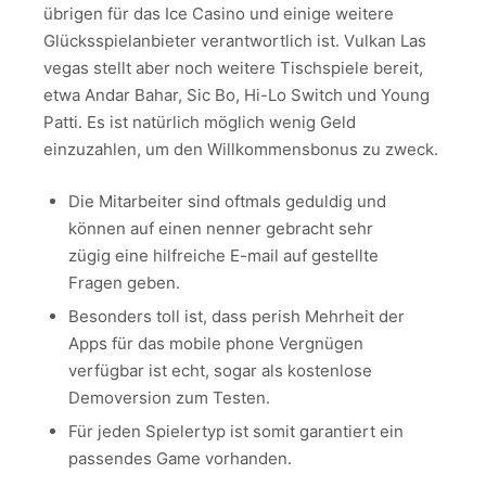
übrigen für das Ice Casino und einige weitere
Glücksspielanbieter verantwortlich ist. Vulkan Las
vegas stellt aber noch weitere Tischspiele bereit,
etwa Andar Bahar, Sic Bo, Hi-Lo Switch und Young
Patti. Es ist natürlich möglich wenig Geld
einzuzahlen, um den Willkommensbonus zu zweck.
Die Mitarbeiter sind oftmals geduldig und
können auf einen nenner gebracht sehr
zügig eine hilfreiche E-mail auf gestellte
Fragen geben.
Besonders toll ist, dass perish Mehrheit der
Apps für das mobile phone Vergnügen
verfügbar ist echt, sogar als kostenlose
Demoversion zum Testen.
Für jeden Spielertyp ist somit garantiert ein
passendes Game vorhanden.