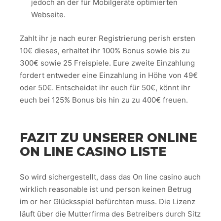
jedoch an der für Mobilgeräte optimierten
Webseite.
Zahlt ihr je nach eurer Registrierung perish ersten
10€ dieses, erhaltet ihr 100% Bonus sowie bis zu
300€ sowie 25 Freispiele. Eure zweite Einzahlung
fordert entweder eine Einzahlung in Höhe von 49€
oder 50€. Entscheidet ihr euch für 50€, könnt ihr
euch bei 125% Bonus bis hin zu zu 400€ freuen.
FAZIT ZU UNSERER ONLINE
ON LINE CASINO LISTE
So wird sichergestellt, dass das On line casino auch
wirklich reasonable ist und person keinen Betrug
im or her Glücksspiel befürchten muss. Die Lizenz
läuft über die Mutterfirma des Betreibers durch Sitz