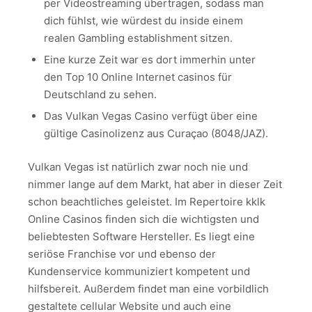
per Videostreaming übertragen, sodass man
dich fühlst, wie würdest du inside einem
realen Gambling establishment sitzen.
Eine kurze Zeit war es dort immerhin unter
den Top 10 Online Internet casinos für
Deutschland zu sehen.
Das Vulkan Vegas Casino verfügt über eine
gültige Casinolizenz aus Curaçao (8048/JAZ).
Vulkan Vegas ist natürlich zwar noch nie und
nimmer lange auf dem Markt, hat aber in dieser Zeit
schon beachtliches geleistet. Im Repertoire kklk
Online Casinos finden sich die wichtigsten und
beliebtesten Software Hersteller. Es liegt eine
seriöse Franchise vor und ebenso der
Kundenservice kommuniziert kompetent und
hilfsbereit. Außerdem findet man eine vorbildlich
gestaltete cellular Website und auch eine