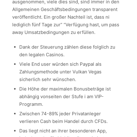
ausgenommen, viele dies sind, sind immer in den
Allgemeinen Geschäftsbedingungen transparent
veröffentlicht. Ein großer Nachteil ist, dass ni
lediglich fünf Tage zur” “Verfügung hast, um pass
away Umsatzbedingungen zu erfüllen.
Dank der Steuerung zählen diese folglich zu
den legalen Casinos.
Viele End user würden sich Paypal als
Zahlungsmethode unter Vulkan Vegas
sicherlich sehr wünschen.
Die Höhe der maximalen Bonusbeträge ist
abhängig vonseiten der Stufe i am VIP-
Programm.
Zwischen 74-89% jeder Privatanleger
verlieren Cash beim Handel durch CFDs.
Das liegt nicht an ihrer besonderen App,