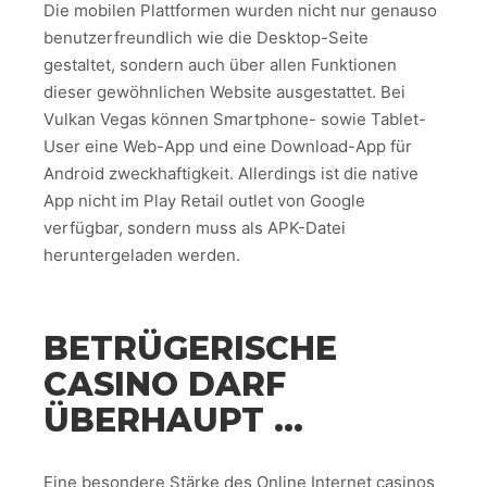
Die mobilen Plattformen wurden nicht nur genauso
benutzerfreundlich wie die Desktop-Seite
gestaltet, sondern auch über allen Funktionen
dieser gewöhnlichen Website ausgestattet. Bei
Vulkan Vegas können Smartphone- sowie Tablet-
User eine Web-App und eine Download-App für
Android zweckhaftigkeit. Allerdings ist die native
App nicht im Play Retail outlet von Google
verfügbar, sondern muss als APK-Datei
heruntergeladen werden.
BETRÜGERISCHE
CASINO DARF
ÜBERHAUPT …
Eine besondere Stärke des Online Internet casinos