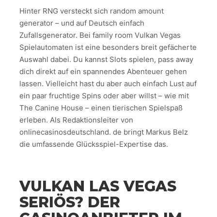
Hinter RNG versteckt sich random amount
generator – und auf Deutsch einfach
Zufallsgenerator. Bei family room Vulkan Vegas
Spielautomaten ist eine besonders breit gefächerte
Auswahl dabei. Du kannst Slots spielen, pass away
dich direkt auf ein spannendes Abenteuer gehen
lassen. Vielleicht hast du aber auch einfach Lust auf
ein paar fruchtige Spins oder aber willst – wie mit
The Canine House – einen tierischen Spielspaß
erleben. Als Redaktionsleiter von
onlinecasinosdeutschland. de bringt Markus Belz
die umfassende Glücksspiel-Expertise das.
VULKAN LAS VEGAS
SERIÖS? DER