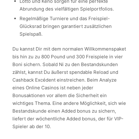
Lotto und Keno sorgen für eine perfekte
Abrundung des vielfältigen Spielportfolios.
Regelmäßige Turniere und das Freispiel-
Glücksrad bringen garantiert zusätzlichen
Spielspaß.
Du kannst Dir mit dem normalen Willkommenspaket
bis hin zu zu 800 Pound und 300 Freispiele in vier
Boni sichern. Sobald Ni zu den Bestandskunden
zählst, kannst Du äußerst spendable Reload und
Cashback Excédent einstreichen. Beim Analyze
eines Online Casinos ist neben jeder
Bonusaktionen vor allem die Sicherheit ein
wichtiges Thema. Eine andere Möglichkeit, sich wie
Bestandskunde einen Added bonus zu sichern,
liefert der wöchentliche Added bonus, der für VIP-
Spieler ab der 10.