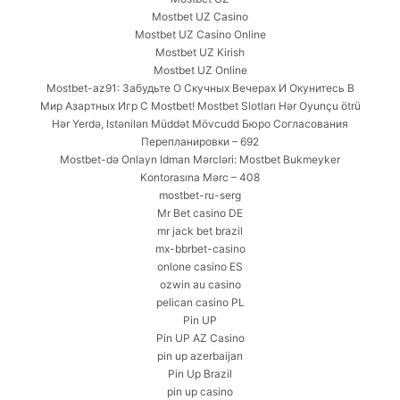
Mostbet UZ Casino
Mostbet UZ Casino Online
Mostbet UZ Kirish
Mostbet UZ Online
Mostbet-az91: Забудьте О Скучных Вечерах И Окунитесь В
Мир Азартных Игр С Mostbet! Mostbet Slotları Hər Oyunçu ötrü
Hər Yerdə, Istənilən Müddət Mövcudd Бюро Согласования
Перепланировки – 692
Mostbet-də Onlayn Idman Mərcləri: Mostbet Bukmeyker
Kontorasına Mərc – 408
mostbet-ru-serg
Mr Bet casino DE
mr jack bet brazil
mx-bbrbet-casino
onlone casino ES
ozwin au casino
pelican casino PL
Pin UP
Pin UP AZ Casino
pin up azerbaijan
Pin Up Brazil
pin up casino