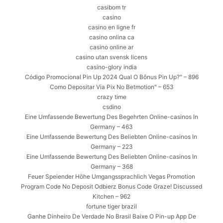
casibom tr
casino
casino en ligne fr
casino onlina ca
casino online ar
casino utan svensk licens
casino-glory india
Código Promocional Pin Up 2024 Qual O Bônus Pin Up?" – 896
Como Depositar Via Pix No Betmotion" – 653
crazy time
csdino
Eine Umfassende Bewertung Des Begehrten Online-casinos In
Germany – 463
Eine Umfassende Bewertung Des Beliebten Online-casinos In
Germany – 223
Eine Umfassende Bewertung Des Beliebten Online-casinos In
Germany – 368
Feuer Speiender Höhe Umgangssprachlich Vegas Promotion
Program Code No Deposit Odbierz Bonus Code Graze! Discussed
Kitchen – 962
fortune tiger brazil
Ganhe Dinheiro De Verdade No Brasil Baixe O Pin-up App De