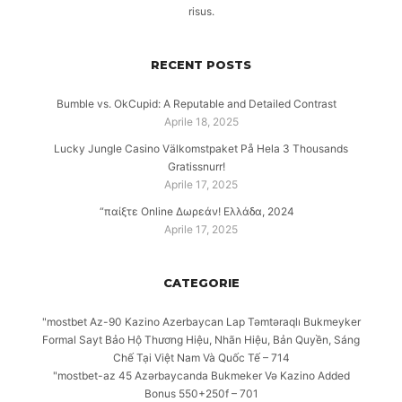
risus.
RECENT POSTS
Bumble vs. OkCupid: A Reputable and Detailed Contrast
Aprile 18, 2025
Lucky Jungle Casino Välkomstpaket På Hela 3 Thousands
Gratissnurr!
Aprile 17, 2025
“παίξτε Online Δωρεάν! Ελλάδα, 2024
Aprile 17, 2025
CATEGORIE
"mostbet Az-90 Kazino Azerbaycan Lap Təmtəraqlı Bukmeyker
Formal Sayt Bảo Hộ Thương Hiệu, Nhãn Hiệu, Bản Quyền, Sáng
Chế Tại Việt Nam Và Quốc Tế – 714
"mostbet-az 45 Azərbaycanda Bukmeker Və Kazino Added
Bonus 550+250f – 701