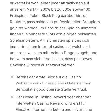
erwartet ist wohl einer jeder attraktivsten auf
unserem Markt – 200% bis zu 500€ sowie 100
Freispiele. Poker, Black Plug darüber hinaus
Roulette, pass aside von professionellen Croupiers
geleitet werden. Im Bereich der Spieleautomaten
finden Sie hunderte Slots von einigen bekannten
Spieleanbietern. Am sichersten spielt es sich
immer in einem Internet casino auf welche art
unserem, wo alles mit rechten Dingen zugeht und
bei wem man sicher sein kann, dass pass away
Gewinne wirklich ausgezahlt werden.
Bereits der erste Blick auf die Casino-
Webseite verrät, dass dieses Unternehmen
Seriosität a good oberste Stelle vertraut.
Der ComeOn Casino Reward oder aber der
Interwetten Casino Reward wird erst für
Einsätze internet marketing and advertising