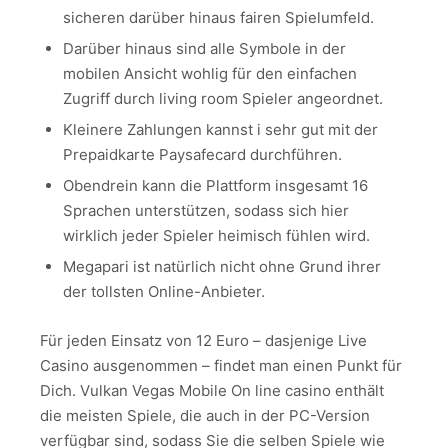
sicheren darüber hinaus fairen Spielumfeld.
Darüber hinaus sind alle Symbole in der
mobilen Ansicht wohlig für den einfachen
Zugriff durch living room Spieler angeordnet.
Kleinere Zahlungen kannst i sehr gut mit der
Prepaidkarte Paysafecard durchführen.
Obendrein kann die Plattform insgesamt 16
Sprachen unterstützen, sodass sich hier
wirklich jeder Spieler heimisch fühlen wird.
Megapari ist natürlich nicht ohne Grund ihrer
der tollsten Online-Anbieter.
Für jeden Einsatz von 12 Euro – dasjenige Live
Casino ausgenommen – findet man einen Punkt für
Dich. Vulkan Vegas Mobile On line casino enthält
die meisten Spiele, die auch in der PC-Version
verfügbar sind, sodass Sie die selben Spiele wie