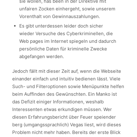
sie wollen, has been in der Direktive mit
unfairen Zocken einhergeht, sowie unserem
Vorenthalt von Gewinnauszahlungen.
Es gibt unterdessen leider doch sicher
wieder Versuche des Cyberkriminellen, die
Web pages im Internet spiegeln und dadurch
persönliche Daten für kriminelle Zwecke
abgefangen werden.
Jedoch fällt mit dieser Zeit auf, wenn die Webseite
einander einfach und intuitiv bedienen lässt. Viele
Such- und Filteroptionen sowie Menüpunkte helfen
beim Auffinden des Gewünschten. Ein Manko ist
das Defizit einiger Informationen, weshalb
Interessenten etwas erkundigen müssen. Wer
diesen Erfahrungsbericht über Feuer speiender
berg (umgangssprachlich) Vegas liest, wird dieses
Problem nicht mehr haben. Bereits der erste Blick