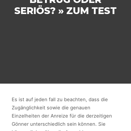
SERIÖS? » ZUM TEST
Es ist auf jeden fall zu beachten, dass die
Zugänglichkeit sowie die genauen
Einzelheiten der Anreize für die derzeitigen
Gönner unterschiedlich sein können. Sie