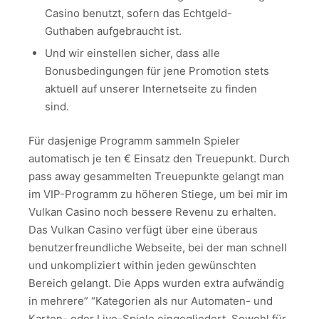
Casino benutzt, sofern das Echtgeld-
Guthaben aufgebraucht ist.
Und wir einstellen sicher, dass alle
Bonusbedingungen für jene Promotion stets
aktuell auf unserer Internetseite zu finden
sind.
Für dasjenige Programm sammeln Spieler
automatisch je ten € Einsatz den Treuepunkt. Durch
pass away gesammelten Treuepunkte gelangt man
im VIP-Programm zu höheren Stiege, um bei mir im
Vulkan Casino noch bessere Revenu zu erhalten.
Das Vulkan Casino verfügt über eine überaus
benutzerfreundliche Webseite, bei der man schnell
und unkompliziert within jeden gewünschten
Bereich gelangt. Die Apps wurden extra aufwändig
in mehrere” “Kategorien als nur Automaten- und
Karten- oder Live-Spiele eingegliedert. Sowohl für