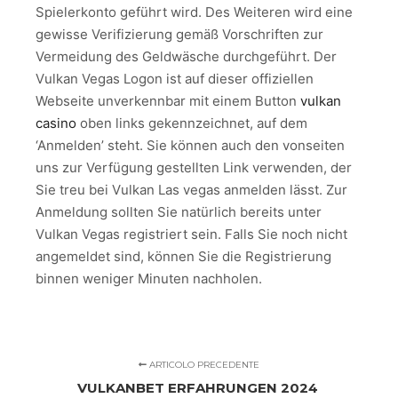
Spielerkonto geführt wird. Des Weiteren wird eine
gewisse Verifizierung gemäß Vorschriften zur
Vermeidung des Geldwäsche durchgeführt. Der
Vulkan Vegas Logon ist auf dieser offiziellen
Webseite unverkennbar mit einem Button
vulkan
casino
oben links gekennzeichnet, auf dem
‘Anmelden’ steht. Sie können auch den vonseiten
uns zur Verfügung gestellten Link verwenden, der
Sie treu bei Vulkan Las vegas anmelden lässt. Zur
Anmeldung sollten Sie natürlich bereits unter
Vulkan Vegas registriert sein. Falls Sie noch nicht
angemeldet sind, können Sie die Registrierung
binnen weniger Minuten nachholen.
ARTICOLO PRECEDENTE
VULKANBET ERFAHRUNGEN 2024 ️