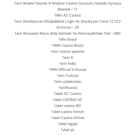
1win Aviator Seyrək ᐉ Məşhur Casino Oyununu Harada Oynaya
Bilərəm – 11
1Win AZ Casino
1win Azerbaycan Müqəddimə Login Və Qeydiyyat Yukle 12 223
Archives – 26
1win Bonusları Necə Əldə Görmək Və Aktivləşdirmək Olar – 680
1Win Brasil
1WIN Casino Brasil
1win casino spanish
1win fr
1win India
1WIN Official In Russia
1win Turkiye
1win uzbekistan
1winRussia
1xbet AZ Casino
1xbet CASINO AZ
1xbet casino BD
1xbet casino french
1xbet Casino Online
1xbet egypt
1xbet pt