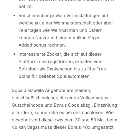
defizit.
Vor allem über großen Veranstaltungen auf
welche art einer Weltmeisterschaft oder aber
Feiertagen wie Weihnachten und Ostern,
können Nutzer mit einem Vulkan Vegas
Added bonus rechnen.
Interessierte Zocker, die sich auf dieser
Plattform neu registrieren, erhalten vom
Betreiber als Dankeschön bis zu fifty Free
Spins für beliebte Spielautomaten.
Sobald aktuelle Angebote erscheinen,
einschließlich solcher, die einen Vulkan Vegas
Gutscheincode und Bonus Code abzgl. Einzahlung
erfordern, können Sie es bei uns nachlesen. Wie
gewohnt sind diese zwischen 30 und 50 Mal, beim
Vulkan Vegas muss dieser Bonus 40x umgesetzt