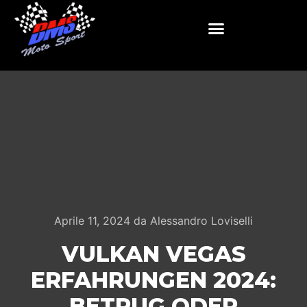
Aprile 11, 2024
da
Alessandro Loviselli
VULKAN VEGAS
ERFAHRUNGEN 2024:
BETRUG ODER