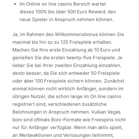
Im Online on line casino Bereich wartet
dieses 100% bis über 500 Euro Reward, den
neue Spieler in Anspruch nehmen können.
Ja, im Rahmen des Willkommensbonus können Sie
maximal bis hin zu zu 125 Freispiele erhalten.
Machen Sie Ihre erste Einzahlung ab 10 Euro und
genießen Sie die ersten twenty-five Freispiele. Je
lieber Sie bei Ihrer zweiten Einzahlung einzahlen,
desto besser, da Sie sich entweder 50 Freispiele
oder aber 100 Freispiele sichern können. Zunächst
einmal können nicht wirklich Anfänger, sondern im
übrigen Nutzer, die schon lange im On line casino
registriert sind, verschiedenen zusätzliche
Belohnungen in Anspruch nehmen. Vulkan Vegas
boni sind oftmals Boni-Formate wie Freespins nicht
nur für Anfänger verfügbar. Wenn man aktiv spielt,
an Werbeaktionen und Verlosungen teilnimmt,