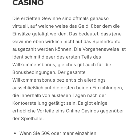
CASINO
Die erzielten Gewinne sind oftmals genauso
virtuell, auf welche weise das Geld, über dem die
Einsätze getätigt werden. Das bedeutet, dass jene
Gewinne eben wirklich nicht auf das Spielerkonto
ausgezahlt werden können. Die Vorgehensweise ist
identisch mit dieser des ersten Teils des
Willkommensbonus, gleiches gilt auch für die
Bonusbedingungen. Der gesamte
Willkommensbonus bezieht sich allerdings
ausschließlich auf die ersten beiden Einzahlungen,
die innerhalb von auslesen Tagen nach der
Kontoerstellung getätigt sein. Es gibt einige
erhebliche Vorteile eins Online Casinos gegenüber
der Spielhalle.
Wenn Sie 50€ oder mehr einzahlen,