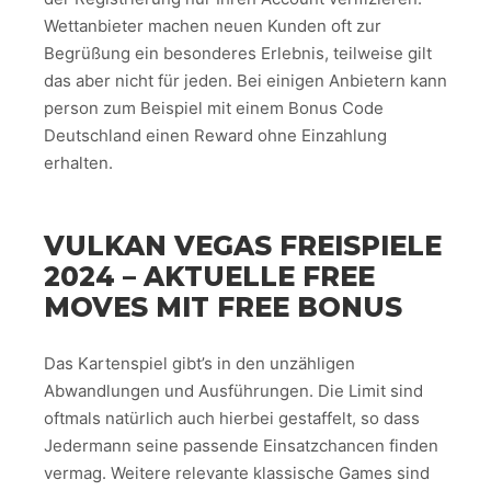
Wettanbieter machen neuen Kunden oft zur
Begrüßung ein besonderes Erlebnis, teilweise gilt
das aber nicht für jeden. Bei einigen Anbietern kann
person zum Beispiel mit einem Bonus Code
Deutschland einen Reward ohne Einzahlung
erhalten.
VULKAN VEGAS FREISPIELE
2024 – AKTUELLE FREE
MOVES MIT FREE BONUS
Das Kartenspiel gibt’s in den unzähligen
Abwandlungen und Ausführungen. Die Limit sind
oftmals natürlich auch hierbei gestaffelt, so dass
Jedermann seine passende Einsatzchancen finden
vermag. Weitere relevante klassische Games sind