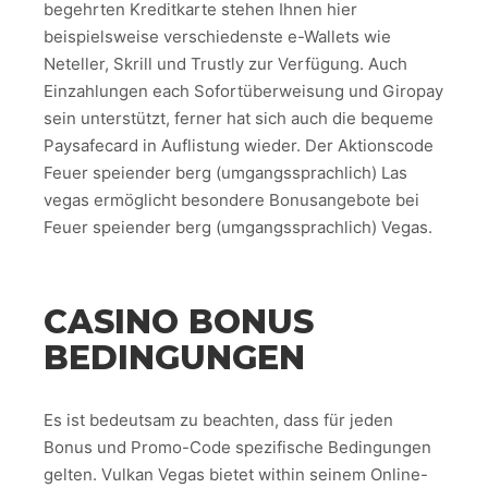
begehrten Kreditkarte stehen Ihnen hier
beispielsweise verschiedenste e-Wallets wie
Neteller, Skrill und Trustly zur Verfügung. Auch
Einzahlungen each Sofortüberweisung und Giropay
sein unterstützt, ferner hat sich auch die bequeme
Paysafecard in Auflistung wieder. Der Aktionscode
Feuer speiender berg (umgangssprachlich) Las
vegas ermöglicht besondere Bonusangebote bei
Feuer speiender berg (umgangssprachlich) Vegas.
CASINO BONUS
BEDINGUNGEN
Es ist bedeutsam zu beachten, dass für jeden
Bonus und Promo-Code spezifische Bedingungen
gelten. Vulkan Vegas bietet within seinem Online-