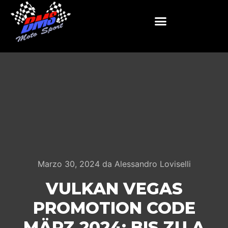
Marzo 30, 2024
da
Alessandro Loviselli
VULKAN VEGAS
PROMOTION CODE
MÄRZ 2024: BIS ZU A