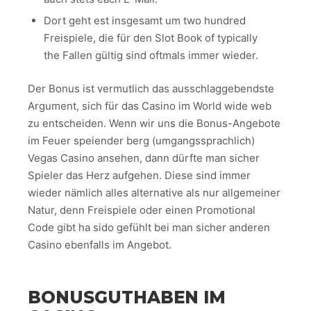
Dort geht est insgesamt um two hundred
Freispiele, die für den Slot Book of typically
the Fallen gültig sind oftmals immer wieder.
Der Bonus ist vermutlich das ausschlaggebendste
Argument, sich für das Casino im World wide web
zu entscheiden. Wenn wir uns die Bonus-Angebote
im Feuer speiender berg (umgangssprachlich)
Vegas Casino ansehen, dann dürfte man sicher
Spieler das Herz aufgehen. Diese sind immer
wieder nämlich alles alternative als nur allgemeiner
Natur, denn Freispiele oder einen Promotional
Code gibt ha sido gefühlt bei man sicher anderen
Casino ebenfalls im Angebot.
BONUSGUTHABEN IM