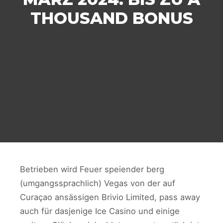
THOUSAND BONUS
Betrieben wird Feuer speiender berg
(umgangssprachlich) Vegas von der auf
Curaçao ansässigen Brivio Limited, pass away
auch für dasjenige Ice Casino und einige