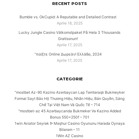
RECENT POSTS
Bumble vs. OkCupid: A Reputable and Detailed Contrast
Aprile 18, 2025
Lucky Jungle Casino Välkomstpaket På Hela 3 Thousands
Gratissnurr!
Aprile 17, 2025
“παίξτε Online Δωρεάν! Ελλάδα, 2024
Aprile 17, 2025
CATEGORIE
"mostbet Az-90 Kazino Azerbaycan Lap Təmtəraqlı Bukmeyker
Formal Sayt Bảo Hộ Thương Hiệu, Nhãn Hiệu, Bản Quyền, Sáng
Chế Tại Việt Nam Và Quốc Tế – 714
"mostbet-az 45 Azərbaycanda Bukmeker Və Kazino Added
Bonus 550+250f – 701
1win Aviator Seyrək ᐉ Məşhur Casino Oyununu Harada Oynaya
Bilərəm – 11
1Win AZ Casino