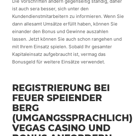
Die Vorschriften ändern gegenseitig ständig, daher
ist auch sera besser, sich unter den
Kundendienstmitarbeitern zu informieren. Wenn Sie
dann allesamt Umsätze erfüllt haben, können Sie
einander den Bonus und Gewinne auszahlen
lassen. Jetzt können Sie auch schon rangehen und
mit Ihrem Einsatz spielen. Sobald Ihr gesamter
Kapitaleinsatz aufgebraucht ist, vermag das
Bonusgeld für weitere Einsätze verwendet.
REGISTRIERUNG BEI
FEUER SPEIENDER
BERG
(UMGANGSSPRACHLICH)
VEGAS CASINO UND