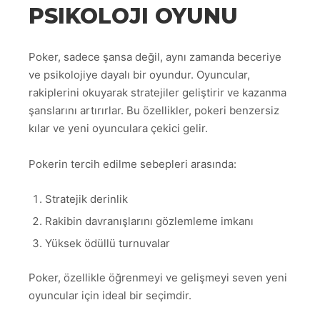
PSIKOLOJI OYUNU
Poker, sadece şansa değil, aynı zamanda beceriye
ve psikolojiye dayalı bir oyundur. Oyuncular,
rakiplerini okuyarak stratejiler geliştirir ve kazanma
şanslarını artırırlar. Bu özellikler, pokeri benzersiz
kılar ve yeni oyunculara çekici gelir.
Pokerin tercih edilme sebepleri arasında:
Stratejik derinlik
Rakibin davranışlarını gözlemleme imkanı
Yüksek ödüllü turnuvalar
Poker, özellikle öğrenmeyi ve gelişmeyi seven yeni
oyuncular için ideal bir seçimdir.