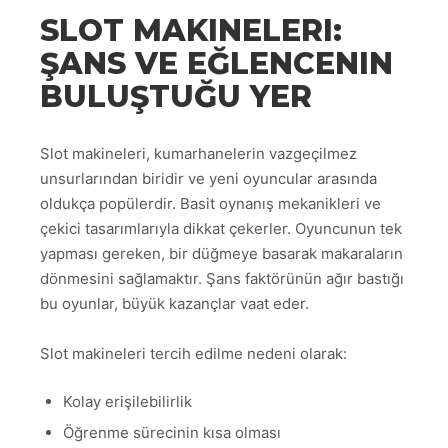
SLOT MAKINELERI:
ŞANS VE EĞLENCENIN
BULUŞTUĞU YER
Slot makineleri, kumarhanelerin vazgeçilmez
unsurlarından biridir ve yeni oyuncular arasında
oldukça popülerdir. Basit oynanış mekanikleri ve
çekici tasarımlarıyla dikkat çekerler. Oyuncunun tek
yapması gereken, bir düğmeye basarak makaraların
dönmesini sağlamaktır. Şans faktörünün ağır bastığı
bu oyunlar, büyük kazançlar vaat eder.
Slot makineleri tercih edilme nedeni olarak:
Kolay erişilebilirlik
Öğrenme sürecinin kısa olması