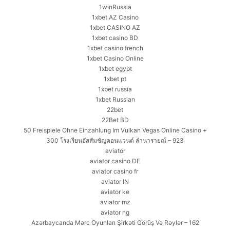
1winRussia
1xbet AZ Casino
1xbet CASINO AZ
1xbet casino BD
1xbet casino french
1xbet Casino Online
1xbet egypt
1xbet pt
1xbet russia
1xbet Russian
22bet
22Bet BD
50 Freispiele Ohne Einzahlung Im Vulkan Vegas Online Casino +
300 โรงเรียนอัสสัมชัญคอนแวนต์ ลำนารายณ์ – 923
aviator
aviator casino DE
aviator casino fr
aviator IN
aviator ke
aviator mz
aviator ng
Azərbaycanda Mərc Oyunları Şirkəti Görüş Və Rəylər – 162