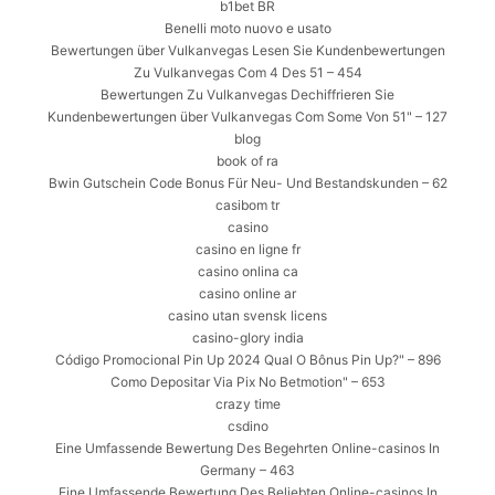
b1bet BR
Benelli moto nuovo e usato
Bewertungen über Vulkanvegas Lesen Sie Kundenbewertungen
Zu Vulkanvegas Com 4 Des 51 – 454
Bewertungen Zu Vulkanvegas Dechiffrieren Sie
Kundenbewertungen über Vulkanvegas Com Some Von 51" – 127
blog
book of ra
Bwin Gutschein Code Bonus Für Neu- Und Bestandskunden – 62
casibom tr
casino
casino en ligne fr
casino onlina ca
casino online ar
casino utan svensk licens
casino-glory india
Código Promocional Pin Up 2024 Qual O Bônus Pin Up?" – 896
Como Depositar Via Pix No Betmotion" – 653
crazy time
csdino
Eine Umfassende Bewertung Des Begehrten Online-casinos In
Germany – 463
Eine Umfassende Bewertung Des Beliebten Online-casinos In