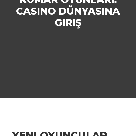
CASINO DÜNYASINA
GIRIŞ
YENI OYUNCULAR