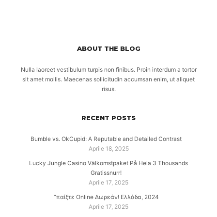
ABOUT THE BLOG
Nulla laoreet vestibulum turpis non finibus. Proin interdum a tortor
sit amet mollis. Maecenas sollicitudin accumsan enim, ut aliquet
risus.
RECENT POSTS
Bumble vs. OkCupid: A Reputable and Detailed Contrast
Aprile 18, 2025
Lucky Jungle Casino Välkomstpaket På Hela 3 Thousands
Gratissnurr!
Aprile 17, 2025
“παίξτε Online Δωρεάν! Ελλάδα, 2024
Aprile 17, 2025