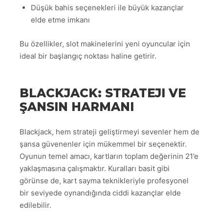
Düşük bahis seçenekleri ile büyük kazançlar
elde etme imkanı
Bu özellikler, slot makinelerini yeni oyuncular için
ideal bir başlangıç noktası haline getirir.
BLACKJACK: STRATEJI VE
ŞANSIN HARMANI
Blackjack, hem strateji geliştirmeyi sevenler hem de
şansa güvenenler için mükemmel bir seçenektir.
Oyunun temel amacı, kartların toplam değerinin 21’e
yaklaşmasına çalışmaktır. Kuralları basit gibi
görünse de, kart sayma teknikleriyle profesyonel
bir seviyede oynandığında ciddi kazançlar elde
edilebilir.