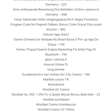
Germany – 223
Eine Umfassende Bewertung Des Beliebten Online-casinos In
Germany – 368
Feuer Speiender Höhe Umgangssprachlich Vegas Promotion
Program Code No Deposit Odbierz Bonus Code Graze! Discussed
Kitchen – 962
fortune tiger brazil
Ganhe Dinheiro De Verdade No Brasil Baixe O Pin-up App De
Graça – 139
Gertec Pinpad Search Engine Marketing Fio Mobi Flag 10
Bluetooth – 194
glory-casinos tr
Kasyno Online PL
king johnnie
Kundenservice Von Vulkan Sin City Casino – 164
Maribet casino TR
Monobrand
Mostbet AZ Casino
Mostbet Az: 550 + 250 Fs-ə Qədər Böyük Bonus Əldə Edin – 23
mostbet azerbaijan
Mostbet Casino Azerbaycan
Mostbet Casino UZ Online