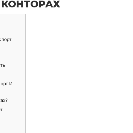
 КОНТОРАХ
Спорт
ить
порт И
ках?
рт