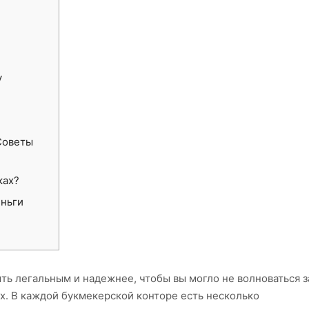
у
Советы
ках?
еньги
ть легальным и надежнее, чтобы вы могло не волноваться з
ах. В каждой букмекерской конторе есть несколько