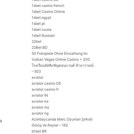
1xbet casino french
1xbet Casino Online
1xbet egypt
1xbet pt
1xbet russia
1xbet Russian
22bet
22Bet BD
50 Freispiele Ohne Einzahlung Im
Vulkan Vegas Online Casino + 300
โรงเรียนอัสสัมชัญคอนแวนต์ ลำนารายณ์
– 923
aviator
aviator casino DE
aviator casino fr
aviator IN
aviator ke
aviator mz
aviator ng
Azərbaycanda Mərc Oyunları Şirkəti
а
Görüş Və Rəylər – 162
b1bet BR