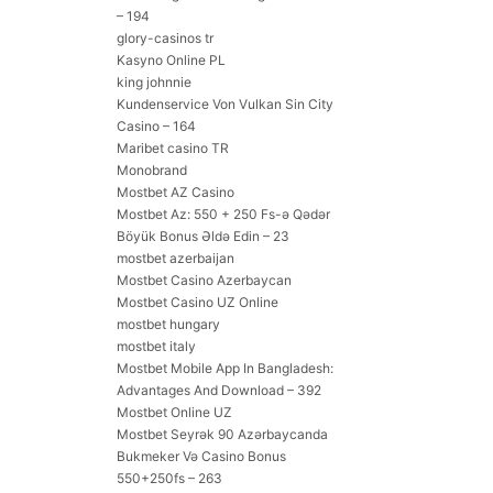
– 194
glory-casinos tr
Kasyno Online PL
king johnnie
Kundenservice Von Vulkan Sin City
Casino – 164
Maribet casino TR
Monobrand
Mostbet AZ Casino
Mostbet Az: 550 + 250 Fs-ə Qədər
Böyük Bonus Əldə Edin – 23
mostbet azerbaijan
Mostbet Casino Azerbaycan
Mostbet Casino UZ Online
mostbet hungary
mostbet italy
Mostbet Mobile App In Bangladesh:
Advantages And Download – 392
Mostbet Online UZ
Mostbet Seyrək 90 Azərbaycanda
Bukmeker Və Casino Bonus
550+250fs – 263