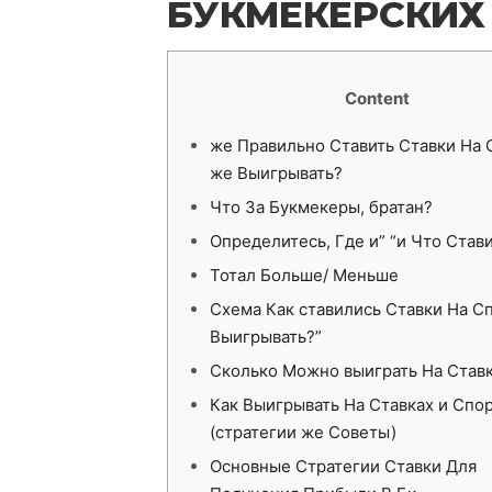
БУКМЕКЕРСКИХ
Content
же Правильно Ставить Ставки На 
же Выигрывать?
Что За Букмекеры, братан?
Определитесь, Где и” “и Что Став
Тотал Больше/ Меньше
Схема Как ставились Ставки На С
Выигрывать?”
Сколько Можно выиграть На Став
Как Выигрывать На Ставках и Спо
(стратегии же Советы)
Основные Стратегии Ставки Для