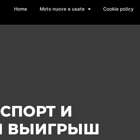
Home
Moto nuove e usate
Cookie policy
 СПОРТ И
ЛЯ ВЫИГРЫШ