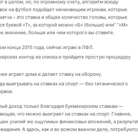
т в целом, но, по огромному счету, алгоритм всюду
авок на футбол подойдет начинающим игрокам, которые
матча – это ставка и общее количество головы, которые
ся буквой «Т», за которой можно «Б» (больше) или” “«М»
е значение, больше или чем которого вы ставите.
м конца 2015 года, сейчас играю в ЛФЛ.
ерских контор из списка и пройдите простую процедуру
ее играет дома и делает ставку на оборону.
гда выигрывать на ставках на спорт — без титанического
ервов.
ый доход только благодаря букмекерским ставкам —
ющая, что можно выиграет на ставках на спорт. Главное,
ьших усилий же ощутимых финансовых вложений, а результа
жидания. А здесь, как и во всяком важном деле, потребуютс