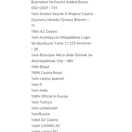
Bukmeker Və Kazino Added Bonus
550+250f – 701
1win Aviator Seyrək ᐉ Məşhur Casino
Oyununu Harada Oynaya Bilərəm –
11
1Win AZ Casino
1win Azerbaycan Müqəddimə Login
Və Qeydiyyat Yukle 12 223 Archives
– 26
1win Bonusları Necə Əldə Görmək Və
Aktivləşdirmək Olar – 680
1Win Brasil
1WIN Casino Brasil
1win casino spanish
1win fr
1win India
1WIN Official In Russia
1win Turkiye
1win uzbekistan
1winRussia
1xbet AZ Casino
1xbet CASINO AZ
1xbet casino BD