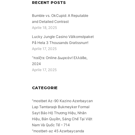
RECENT POSTS
Bumble vs. OkCupid: A Reputable
and Detailed Contrast
Aprile 18, 2025
Lucky Jungle Casino Välkomstpaket
På Hela 3 Thousands Gratissnurr!
Aprile 17, 2025
“παίξτε Online Δωρεάν! Ελλάδα,
2024
Aprile 17, 2025
CATEGORIE
"mostbet Az-90 Kazino Azerbaycan
Lap Təmtəraqlı Bukmeyker Formal
Sayt Bảo Hộ Thương Hiệu, Nhãn
Hiệu, Bản Quyền, Sáng Chế Tại Việt
Nam Và Quốc Tế – 714
"mostbet-az 45 Azərbaycanda