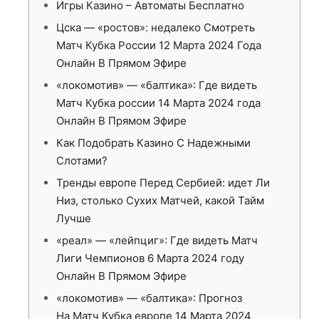
Игры Казино – Автоматы Бесплатно
Цска — «ростов»: недалеко Смотреть
Матч Кубка России 12 Марта 2024 Года
Онлайн В Прямом Эфире
«локомотив» — «балтика»: Где видеть
Матч Кубка россии 14 Марта 2024 года
Онлайн В Прямом Эфире
Как Подобрать Казино С Надежными
Слотами?
Тренды европе Перед Сербией: идет Ли
Низ, столько Сухих Матчей, какой Тайм
Лучше
«реал» — «лейпциг»: Где видеть Матч
Лиги Чемпионов 6 Марта 2024 году
Онлайн В Прямом Эфире
«локомотив» — «балтика»: Прогноз
На Матч Кубка европе 14 Марта 2024