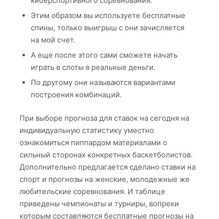
киберспортивного соревнования.
Этим образом вы используете бесплатные
спины, только выигрыш с они зачисляется
на мой счет.
А еще после этого сами сможете начать
играть в слоты в реальные деньги.
По другому они называются вариантами
построения комбинаций.
При выборе прогноза для ставок на сегодня на
индивидуальную статистику уместно
ознакомиться пиппардом материалами о
сильный сторонах конкретных баскетболистов.
Дополнительно предлагается сделано ставки на
спорт и прогнозы на женские, молодежные же
любительские соревнования. И таблице
приведены чемпионаты и турниры, вопреки
которым составляются бесплатные прогнозы на