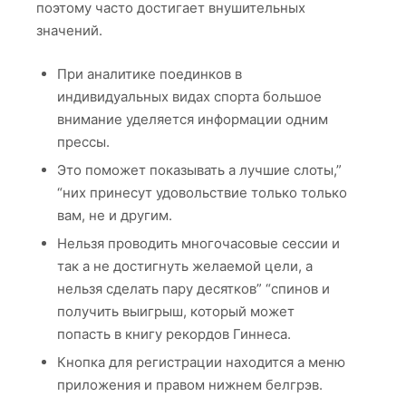
поэтому часто достигает внушительных
значений.
При аналитике поединков в
индивидуальных видах спорта большое
внимание уделяется информации одним
прессы.
Это поможет показывать а лучшие слоты,”
“них принесут удовольствие только только
вам, не и другим.
Нельзя проводить многочасовые сессии и
так а не достигнуть желаемой цели, а
нельзя сделать пару десятков” “спинов и
получить выигрыш, который может
попасть в книгу рекордов Гиннеса.
Кнопка для регистрации находится а меню
приложения и правом нижнем белгрэв.