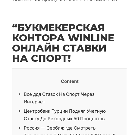
“БУКМЕКЕРСКАЯ
КОНТОРА WINLINE
ОНЛАЙН СТАВКИ
НА СПОРТ!
Content
Всё ддя Ставок На Спорт Через
Интернет
Центробанк Турции Поднял Учетную
Ставку До Рекордных 50 Процентов
Россия — Сербия: где Смотреть