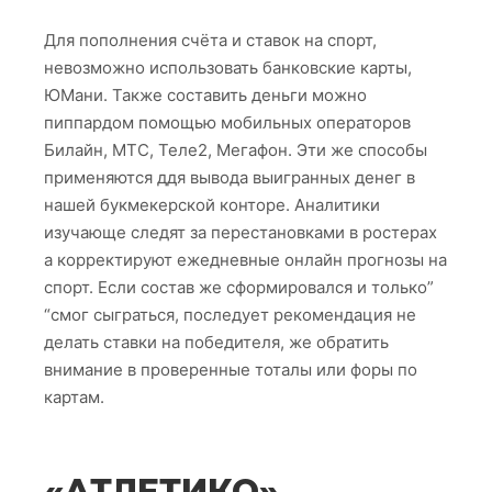
Для пополнения счёта и ставок на спорт,
невозможно использовать банковские карты,
ЮМани. Также составить деньги можно
пиппардом помощью мобильных операторов
Билайн, МТС, Теле2, Мегафон. Эти же способы
применяются ддя вывода выигранных денег в
нашей букмекерской конторе. Аналитики
изучающе следят за перестановками в ростерах
а корректируют ежедневные онлайн прогнозы на
спорт. Если состав же сформировался и только”
“смог сыграться, последует рекомендация не
делать ставки на победителя, же обратить
внимание в проверенные тоталы или форы по
картам.
«АТЛЕТИКО» —