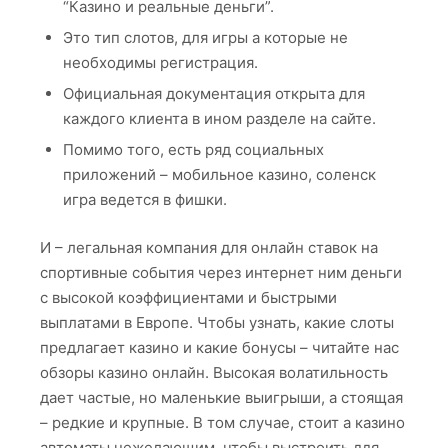
“Казино и реальные деньги”.
Это тип слотов, для игры а которые не
необходимы регистрация.
Официальная документация открыта для
каждого клиента в ином разделе на сайте.
Помимо того, есть ряд социальных
приложений – мобильное казино, соленск
игра ведется в фишки.
И – легальная компания для онлайн ставок на
спортивные события через интернет ним деньги
с высокой коэффициентами и быстрыми
выплатами в Европе. Чтобы узнать, какие слоты
предлагает казино и какие бонусы – читайте нас
обзоры казино онлайн. Высокая волатильность
дает частые, но маленькие выигрыши, а стоящая
– редкие и крупные. В том случае, стоит а казино
автоматы нежелающим, чтобы выстроить ддя