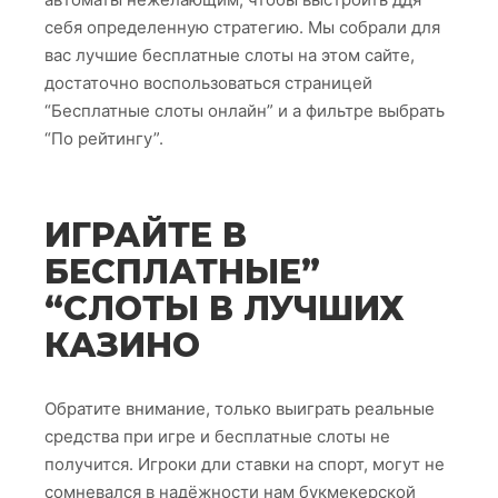
себя определенную стратегию. Мы собрали для
вас лучшие бесплатные слоты на этом сайте,
достаточно воспользоваться страницей
“Бесплатные слоты онлайн” и а фильтре выбрать
“По рейтингу”.
ИГРАЙТЕ В
БЕСПЛАТНЫЕ”
“СЛОТЫ В ЛУЧШИХ
КАЗИНО
Обратите внимание, только выиграть реальные
средства при игре и бесплатные слоты не
получится. Игроки дли ставки на спорт, могут не
сомневался в надёжности нам букмекерской