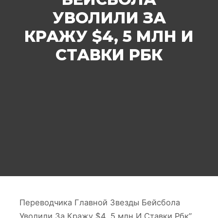
УВОЛИЛИ ЗА
КРАЖУ $4, 5 МЛН И
СТАВКИ РБК
Переводчика Главной Звезды Бейсбола
Уволили За Кражу $4, 5 млн И Ставки Рбк”