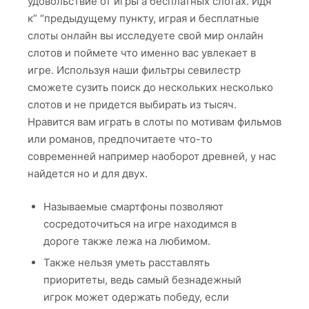
удовольствие от игры а бесплатных слотах. Идя
к” “предыдущему пункту, играя и бесплатные
слоты онлайн вы исследуете свой мир онлайн
слотов и поймете что именно вас увлекает в
игре. Используя наши фильтры севилестр
сможете сузить поиск до нескольких несколько
слотов и не придется выбирать из тысяч.
Нравится вам играть в слоты по мотивам фильмов
или романов, предпочитаете что-то
современней например наоборот древней, у нас
найдется но и для двух.
Называемые смартфоны позволяют
сосредоточиться на игре находимся в
дороге также лежа на любимом.
Также нельзя уметь расставлять
приоритеты, ведь самый безнадежный
игрок может одержать победу, если