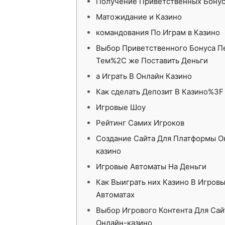
Получение Приветственных Бону
Матожидание и Казино
командования По Играм в Казино
Выбор Приветственного Бонуса П
Тем%2C же Поставить Деньги
а Играть В Онлайн Казино
Как сделать Депозит В Казино%3F
Игровые Шоу
Рейтинг Самих Игроков
Создание Сайта Для Платформы О
казино
Игровые Автоматы На Деньги
Как Выиграть них Казино В Игров
Автоматах
Выбор Игрового Контента Для Сай
Онлайн-казино