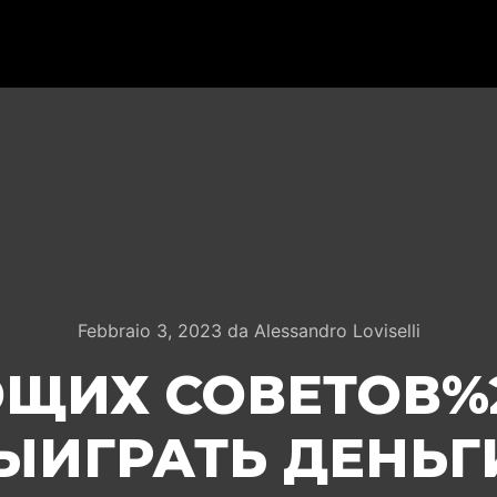
Febbraio 3, 2023
da
Alessandro Loviselli
ЮЩИХ СОВЕТОВ%
ЫИГРАТЬ ДЕНЬГ