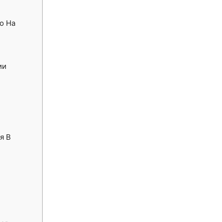
о На
ии
я В