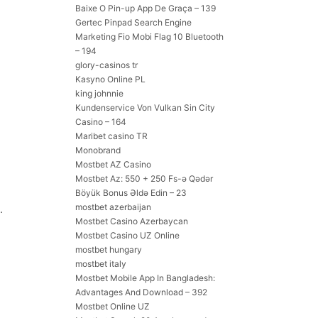
Baixe O Pin-up App De Graça – 139
Gertec Pinpad Search Engine
Marketing Fio Mobi Flag 10 Bluetooth
– 194
glory-casinos tr
Kasyno Online PL
king johnnie
Kundenservice Von Vulkan Sin City
Casino – 164
Maribet casino TR
Monobrand
Mostbet AZ Casino
Mostbet Az: 550 + 250 Fs-ə Qədər
Böyük Bonus Əldə Edin – 23
mostbet azerbaijan
.
Mostbet Casino Azerbaycan
Mostbet Casino UZ Online
mostbet hungary
mostbet italy
Mostbet Mobile App In Bangladesh:
Advantages And Download – 392
Mostbet Online UZ