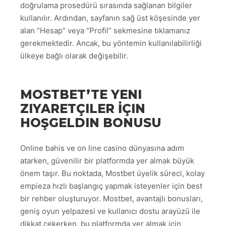
doğrulama prosedürü sırasında sağlanan bilgiler
kullanılır. Ardından, sayfanın sağ üst köşesinde yer
alan “Hesap” veya “Profil” sekmesine tıklamanız
gerekmektedir. Ancak, bu yöntemin kullanılabilirliği
ülkeye bağlı olarak değişebilir.
MOSTBET’TE YENI
ZIYARETÇILER İÇIN
HOŞGELDIN BONUSU
Online bahis ve on line casino dünyasına adım
atarken, güvenilir bir platformda yer almak büyük
önem taşır. Bu noktada, Mostbet üyelik süreci, kolay
empieza hızlı başlangıç yapmak isteyenler için best
bir rehber oluşturuyor. Mostbet, avantajlı bonusları,
geniş oyun yelpazesi ve kullanıcı dostu arayüzü ile
dikkat çekerken, bu platformda yer almak için