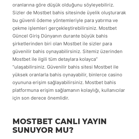
oranlarına göre düşük olduğunu söyleyebiliriz.
Sizler de Mostbet bahis sitesinde üyelik oluşturarak
bu güvenli ödeme yöntemleriyle para yatırma ve
çekme işlemleri gerçekleştirebilirsiniz. Mostbet
Güncel Giriş Dünyanın durante büyük bahis
şirketlerinden biri olan Mostbet ile sizler para
güvenilir bahis oynayabilirsiniz. Sitemiz üzerinden
Mostbet ile ilgili tüm detaylara kolayca”
“ulaşabilirsiniz. Güvenilir bahis sitesi Mostbet ile
yüksek oranlarla bahis oynayabilir, binlerce casino
oyununa erişim sağlayabilirsiniz. Mostbet bahis
platformuna erişim sağlamanın kolaylığı, kullanıcılar
için son derece önemlidir.
MOSTBET CANLI YAYIN
SUNUYOR MU?