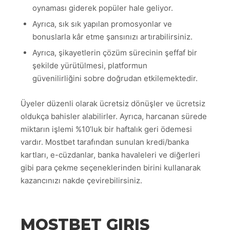
oynaması giderek popüler hale geliyor.
Ayrıca, sık sık yapılan promosyonlar ve
bonuslarla kâr etme şansınızı artırabilirsiniz.
Ayrıca, şikayetlerin çözüm sürecinin şeffaf bir
şekilde yürütülmesi, platformun
güvenilirliğini sobre doğrudan etkilemektedir.
Üyeler düzenli olarak ücretsiz dönüşler ve ücretsiz
oldukça bahisler alabilirler. Ayrıca, harcanan sürede
miktarın işlemi %10’luk bir haftalık geri ödemesi
vardır. Mostbet tarafından sunulan kredi/banka
kartları, e-cüzdanlar, banka havaleleri ve diğerleri
gibi para çekme seçeneklerinden birini kullanarak
kazancınızı nakde çevirebilirsiniz.
MOSTBET GIRIŞ