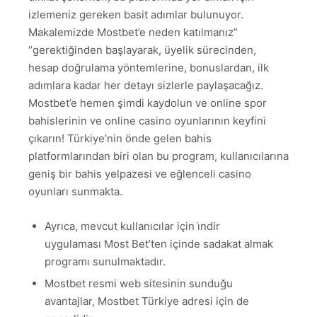
izlemeniz gereken basit adımlar bulunuyor.
Makalemizde Mostbet’e neden katılmanız”
“gerektiğinden başlayarak, üyelik sürecinden,
hesap doğrulama yöntemlerine, bonuslardan, ilk
adımlara kadar her detayı sizlerle paylaşacağız.
Mostbet’e hemen şimdi kaydolun ve online spor
bahislerinin ve online casino oyunlarının keyfini
çıkarın! Türkiye’nin önde gelen bahis
platformlarından biri olan bu program, kullanıcılarına
geniş bir bahis yelpazesi ve eğlenceli casino
oyunları sunmakta.
Ayrıca, mevcut kullanıcılar için i̇ndir
uygulaması Most Bet’ten içinde sadakat almak
programı sunulmaktadır.
Mostbet resmi web sitesinin sunduğu
avantajlar, Mostbet Türkiye adresi için de