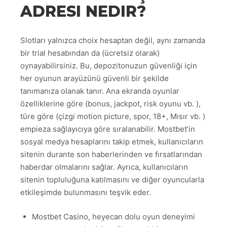
ADRESI NEDIR?
Slotları yalnızca choix hesaptan değil, aynı zamanda
bir trial hesabından da (ücretsiz olarak)
oynayabilirsiniz. Bu, depozitonuzun güvenliği için
her oyunun arayüzünü güvenli bir şekilde
tanımanıza olanak tanır. Ana ekranda oyunlar
özelliklerine göre (bonus, jackpot, risk oyunu vb. ),
türe göre (çizgi motion picture, spor, 18+, Mısır vb. )
empieza sağlayıcıya göre sıralanabilir. Mostbet’in
sosyal medya hesaplarını takip etmek, kullanıcıların
sitenin durante son haberlerinden ve fırsatlarından
haberdar olmalarını sağlar. Ayrıca, kullanıcıların
sitenin topluluğuna katılmasını ve diğer oyuncularla
etkileşimde bulunmasını teşvik eder.
Mostbet Casino, heyecan dolu oyun deneyimi