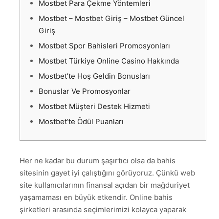
Mostbet Para Çekme Yöntemleri
Mostbet – Mostbet Giriş – Mostbet Güncel
Giriş
Mostbet Spor Bahisleri Promosyonları
Mostbet Türkiye Online Casino Hakkında
Mostbet’te Hoş Geldin Bonusları
Bonuslar Ve Promosyonlar
Mostbet Müşteri Destek Hizmeti
Mostbet’te Ödül Puanları
Her ne kadar bu durum şaşırtıcı olsa da bahis
sitesinin gayet iyi çalıştığını görüyoruz. Çünkü web
site kullanıcılarının finansal açıdan bir mağduriyet
yaşamaması en büyük etkendir. Online bahis
şirketleri arasında seçimlerimizi kolayca yaparak