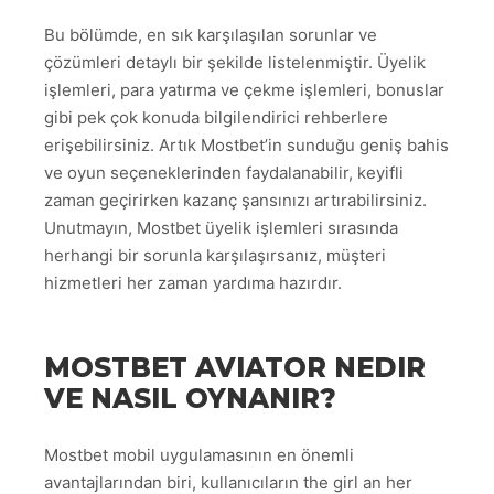
Bu bölümde, en sık karşılaşılan sorunlar ve
çözümleri detaylı bir şekilde listelenmiştir. Üyelik
işlemleri, para yatırma ve çekme işlemleri, bonuslar
gibi pek çok konuda bilgilendirici rehberlere
erişebilirsiniz. Artık Mostbet’in sunduğu geniş bahis
ve oyun seçeneklerinden faydalanabilir, keyifli
zaman geçirirken kazanç şansınızı artırabilirsiniz.
Unutmayın, Mostbet üyelik işlemleri sırasında
herhangi bir sorunla karşılaşırsanız, müşteri
hizmetleri her zaman yardıma hazırdır.
MOSTBET AVIATOR NEDIR
VE NASIL OYNANIR?
Mostbet mobil uygulamasının en önemli
avantajlarından biri, kullanıcıların the girl an her