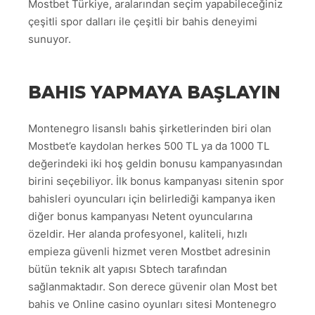
Mostbet Türkiye, aralarından seçim yapabileceğiniz
çeşitli spor dalları ile çeşitli bir bahis deneyimi
sunuyor.
BAHIS YAPMAYA BAŞLAYIN
Montenegro lisanslı bahis şirketlerinden biri olan
Mostbet’e kaydolan herkes 500 TL ya da 1000 TL
değerindeki iki hoş geldin bonusu kampanyasından
birini seçebiliyor. İlk bonus kampanyası sitenin spor
bahisleri oyuncuları için belirlediği kampanya iken
diğer bonus kampanyası Netent oyuncularına
özeldir. Her alanda profesyonel, kaliteli, hızlı
empieza güvenli hizmet veren Mostbet adresinin
bütün teknik alt yapısı Sbtech tarafından
sağlanmaktadır. Son derece güvenir olan Most bet
bahis ve Online casino oyunları sitesi Montenegro