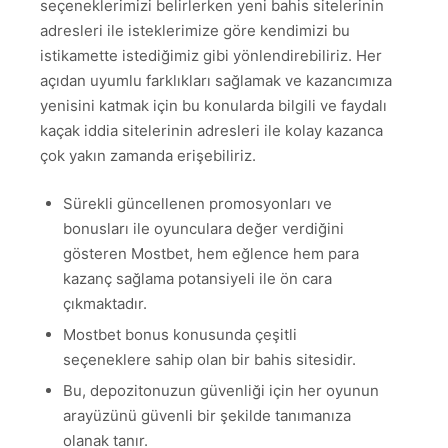
seçeneklerimizi belirlerken yeni bahis sitelerinin
adresleri ile isteklerimize göre kendimizi bu
istikamette istediğimiz gibi yönlendirebiliriz. Her
açıdan uyumlu farklıkları sağlamak ve kazancımıza
yenisini katmak için bu konularda bilgili ve faydalı
kaçak iddia sitelerinin adresleri ile kolay kazanca
çok yakın zamanda erişebiliriz.
Sürekli güncellenen promosyonları ve
bonusları ile oyunculara değer verdiğini
gösteren Mostbet, hem eğlence hem para
kazanç sağlama potansiyeli ile ön cara
çıkmaktadır.
Mostbet bonus konusunda çeşitli
seçeneklere sahip olan bir bahis sitesidir.
Bu, depozitonuzun güvenliği için her oyunun
arayüzünü güvenli bir şekilde tanımanıza
olanak tanır.