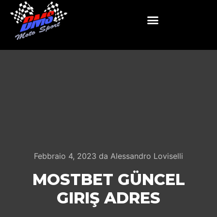
Febbraio 4, 2023
da
Alessandro Loviselli
MOSTBET GÜNCEL
GIRIŞ ADRES