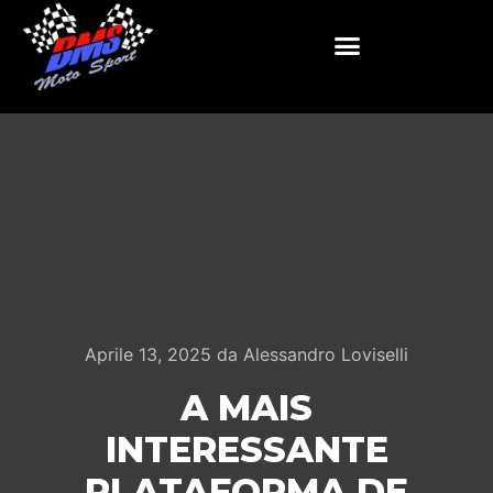
Aprile 13, 2025
da
Alessandro Loviselli
A MAIS
INTERESSANTE
PLATAFORMA DE