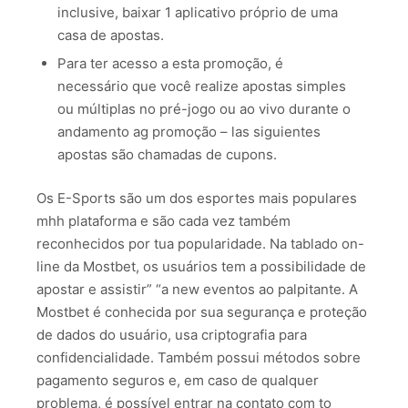
inclusive, baixar 1 aplicativo próprio de uma
casa de apostas.
Para ter acesso a esta promoção, é
necessário que você realize apostas simples
ou múltiplas no pré-jogo ou ao vivo durante o
andamento ag promoção – las siguientes
apostas são chamadas de cupons.
Os E-Sports são um dos esportes mais populares
mhh plataforma e são cada vez também
reconhecidos por tua popularidade. Na tablado on-
line da Mostbet, os usuários tem a possibilidade de
apostar e assistir” “a new eventos ao palpitante. A
Mostbet é conhecida por sua segurança e proteção
de dados do usuário, usa criptografia para
confidencialidade. Também possui métodos sobre
pagamento seguros e, em caso de qualquer
problema, é possível entrar na contato com to