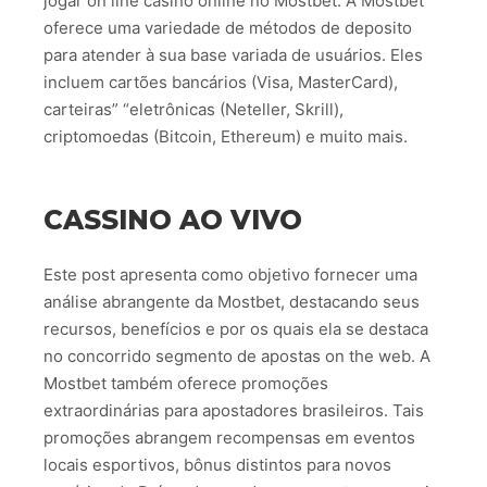
jogar on line casino online no Mostbet. A Mostbet
oferece uma variedade de métodos de deposito
para atender à sua base variada de usuários. Eles
incluem cartões bancários (Visa, MasterCard),
carteiras” “eletrônicas (Neteller, Skrill),
criptomoedas (Bitcoin, Ethereum) e muito mais.
CASSINO AO VIVO
Este post apresenta como objetivo fornecer uma
análise abrangente da Mostbet, destacando seus
recursos, benefícios e por os quais ela se destaca
no concorrido segmento de apostas on the web. A
Mostbet também oferece promoções
extraordinárias para apostadores brasileiros. Tais
promoções abrangem recompensas em eventos
locais esportivos, bônus distintos para novos