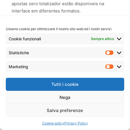
apostas zero totalizador estão disponíveis na
interface em diferentes formatos.
Usiamo cookie per ottimizzare il nostro sito web ed i nostri servizi.
MOSTBET BRASIL –
Cookie funzionali
Sempre attivo
CASSINO ONLINE &
APOSTAS ESPORTIVAS
Statistiche
Maior agilidade na organizacion, consumo reduzido
Marketing
de internet e alertas em tempo real.”
“[newline]Depois de concluir some sort of retirada,
Tutti i cookie
basta aguardar que os fundos sejam creditados no
ano de sua conta. A Mostbet Brasil vem se
Nega
destacando muito pelo valor sobre bônus que está
oferecendo em sua promoção de boas-vindas. Nós
Salva preferenze
enviamos uma mensagem para u time de suporte
via chat da Mostbet e fomos respondidos em
Cookie policy
Privacy Policy
questão de segundos apresentando uma prontidão