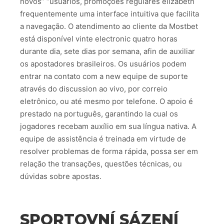
novos” “usuários, promoções regulares elizabeth
frequentemente uma interface intuitiva que facilita
a navegação. O atendimento ao cliente da Mostbet
está disponível vinte electronic quatro horas
durante dia, sete dias por semana, afin de auxiliar
os apostadores brasileiros. Os usuários podem
entrar na contato com a new equipe de suporte
através do discussion ao vivo, por correio
eletrônico, ou até mesmo por telefone. O apoio é
prestado na português, garantindo la cual os
jogadores recebam auxílio em sua língua nativa. A
equipe de assistência é treinada em virtude de
resolver problemas de forma rápida, possa ser em
relação the transações, questões técnicas, ou
dúvidas sobre apostas.
SPORTOVNÍ SÁZENÍ