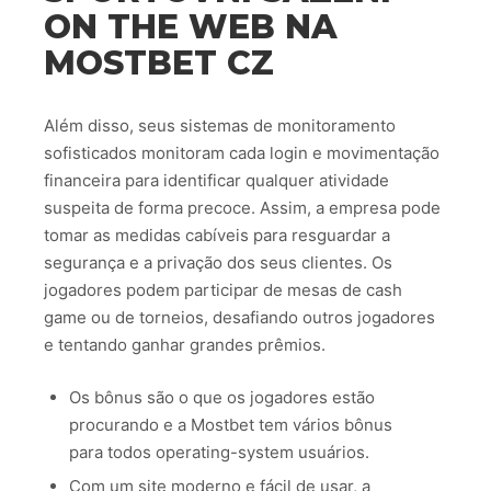
ON THE WEB NA
MOSTBET CZ
Além disso, seus sistemas de monitoramento
sofisticados monitoram cada login e movimentação
financeira para identificar qualquer atividade
suspeita de forma precoce. Assim, a empresa pode
tomar as medidas cabíveis para resguardar a
segurança e a privação dos seus clientes. Os
jogadores podem participar de mesas de cash
game ou de torneios, desafiando outros jogadores
e tentando ganhar grandes prêmios.
Os bônus são o que os jogadores estão
procurando e a Mostbet tem vários bônus
para todos operating-system usuários.
Com um site moderno e fácil de usar, a