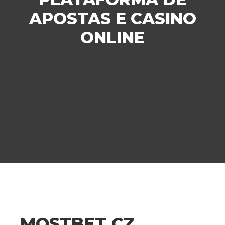
APOSTAS E CASINO
ONLINE
MOSTBET CZ