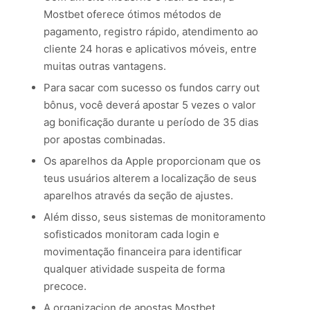
Mostbet oferece ótimos métodos de
pagamento, registro rápido, atendimento ao
cliente 24 horas e aplicativos móveis, entre
muitas outras vantagens.
Para sacar com sucesso os fundos carry out
bônus, você deverá apostar 5 vezes o valor
ag bonificação durante u período de 35 dias
por apostas combinadas.
Os aparelhos da Apple proporcionam que os
teus usuários alterem a localização de seus
aparelhos através da seção de ajustes.
Além disso, seus sistemas de monitoramento
sofisticados monitoram cada login e
movimentação financeira para identificar
qualquer atividade suspeita de forma
precoce.
A organizacion de apostas Mostbet