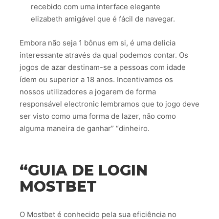
recebido com uma interface elegante
elizabeth amigável que é fácil de navegar.
Embora não seja 1 bônus em si, é uma delicia
interessante através da qual podemos contar. Os
jogos de azar destinam-se a pessoas com idade
ídem ou superior a 18 anos. Incentivamos os
nossos utilizadores a jogarem de forma
responsável electronic lembramos que to jogo deve
ser visto como uma forma de lazer, não como
alguma maneira de ganhar” “dinheiro.
“GUIA DE LOGIN
MOSTBET
O Mostbet é conhecido pela sua eficiência no