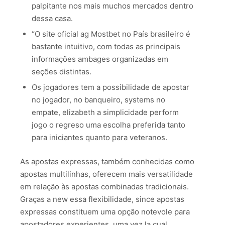
palpitante nos mais muchos mercados dentro
dessa casa.
“O site oficial ag Mostbet no País brasileiro é
bastante intuitivo, com todas as principais
informações ambages organizadas em
seções distintas.
Os jogadores tem a possibilidade de apostar
no jogador, no banqueiro, systems no
empate, elizabeth a simplicidade perform
jogo o regreso uma escolha preferida tanto
para iniciantes quanto para veteranos.
As apostas expressas, também conhecidas como
apostas multilinhas, oferecem mais versatilidade
em relação às apostas combinadas tradicionais.
Graças a new essa flexibilidade, since apostas
expressas constituem uma opção notevole para
apostadores experientes, uma vez la cual