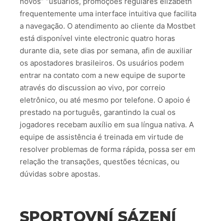
novos” “usuários, promoções regulares elizabeth
frequentemente uma interface intuitiva que facilita
a navegação. O atendimento ao cliente da Mostbet
está disponível vinte electronic quatro horas
durante dia, sete dias por semana, afin de auxiliar
os apostadores brasileiros. Os usuários podem
entrar na contato com a new equipe de suporte
através do discussion ao vivo, por correio
eletrônico, ou até mesmo por telefone. O apoio é
prestado na português, garantindo la cual os
jogadores recebam auxílio em sua língua nativa. A
equipe de assistência é treinada em virtude de
resolver problemas de forma rápida, possa ser em
relação the transações, questões técnicas, ou
dúvidas sobre apostas.
SPORTOVNÍ SÁZENÍ