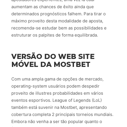
aumentam as chances de êxito ainda que
determinados prognósticos falhem. Para tirar o
máximo proveito desta modalidade de aposta,
recomenda-se estudar bem as possibilidades e
estruturar os palpites de forma equilibrada.
VERSÃO DO WEB SITE
MÓVEL DA MOSTBET
Com uma ampla gama de opções de mercado,
operating-system usuários podem despedir
proveito de illustres probabilidades em vários
eventos esportivos. League of Legends (LoL)
também está suvenir na Mostbet, apresentando
cobertura completa 2 principais torneios mundiais.
Embora não venha a ser tão popular quanto o