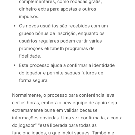
complementares, como rodadas grátis,
dinheiro extra para apostas e outros
impulsos.
Os novos usuários são recebidos com um
grueso bônus de inscrição, enquanto os
usuários regulares podem curtir várias
promoções elizabeth programas de
fidelidade.
Este processo ajuda a confirmar a identidade
do jogador e permite saques futuros de
forma segura.
Normalmente, o processo para conferência leva
certas horas, embora a new equipe de apoio seja
extremamente bune em validar because
informações enviadas. Uma vez confirmada, a conta
do jogador” “está liberada para todas as
funcionalidades, u que inclui saques. Também é