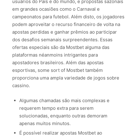
usuários do País e do mundo, e propostas sazonais
em grandes ocasiões como o Carnaval e
campeonatos para futebol. Além disto, os jogadores
podem aproveitar o recurso financeiro de volta na
apostas perdidas e ganhar prêmios ao participar
dos desafios semanais surpreendentes. Essas
ofertas especiais são da Mostbet alguma das
plataformas néanmoins intrigantes para
apostadores brasileiros. Além das apostas
esportivas, some sort of Mostbet também
proporciona uma ampla variedade de jogos sobre
cassino.
Algumas chamadas são mais complexas e
requerem tempo extra para serem
solucionadas, enquanto outras demoram
apenas muitos minutos.
É possível realizar apostas Mostbet ao