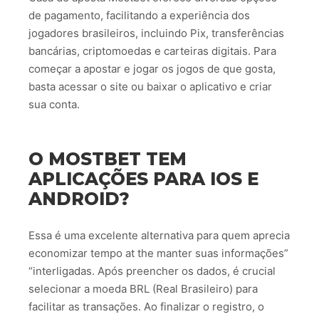
de pagamento, facilitando a experiência dos
jogadores brasileiros, incluindo Pix, transferências
bancárias, criptomoedas e carteiras digitais. Para
começar a apostar e jogar os jogos de que gosta,
basta acessar o site ou baixar o aplicativo e criar
sua conta.
O MOSTBET TEM
APLICAÇÕES PARA IOS E
ANDROID?
Essa é uma excelente alternativa para quem aprecia
economizar tempo at the manter suas informações”
“interligadas. Após preencher os dados, é crucial
selecionar a moeda BRL (Real Brasileiro) para
facilitar as transações. Ao finalizar o registro, o