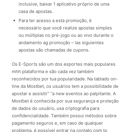
inclusive, baixar 1 aplicativo próprio de uma
casa de apostas.
Para ter acesso a esta promoção, é
necessário que você realize apostas simples
ou múltiplas no pré-jogo ou ao vivo durante o
andamento ag promoção – las siguientes
apostas são chamadas de cupons.
Os E-Sports são um dos esportes mais populares
mhh plataforma e são cada vez também
reconhecidos por tua popularidade. Na tablado on-
line da Mostbet, os usuários tem a possibilidade de
apostar e assistir” “a new eventos ao palpitante. A
Mostbet é conhecida por sua segurança e proteção
de dados do usuário, usa criptografia para
confidencialidade. Também possui métodos sobre
pagamento seguros e, em caso de qualquer
problema, é possível entrar na contato com to