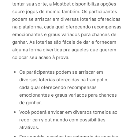
tentar sua sorte, a Mostbet disponibiliza opções
sobre jogos de momio também. Os participantes
podem se arriscar em diversas loterias oferecidas
na plataforma, cada qual oferecendo recompensas
emocionantes e graus variados para chances de
ganhar. As loterias são fáceis de dar e fornecem
alguma forma divertida pra aqueles que querem
colocar seu acaso à prova.
Os participantes podem se arriscar em
diversas loterias oferecidas na trampolín,
cada qual oferecendo recompensas
emocionantes e graus variados para chances
de ganhar.
Você poderá envidar em diversos torneios ao
redor carry out mundo com possibilities
atrativos.
Em seguida, escolha the categoria de apostas