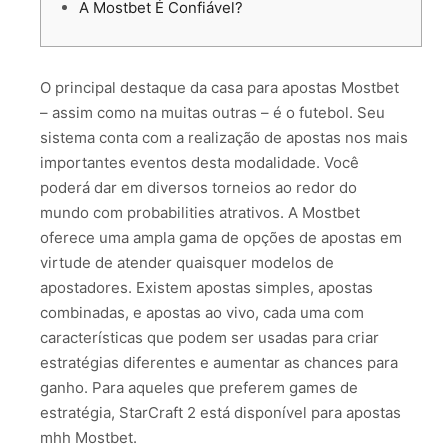
A Mostbet É Confiável?
O principal destaque da casa para apostas Mostbet
– assim como na muitas outras – é o futebol. Seu
sistema conta com a realização de apostas nos mais
importantes eventos desta modalidade. Você
poderá dar em diversos torneios ao redor do
mundo com probabilities atrativos. A Mostbet
oferece uma ampla gama de opções de apostas em
virtude de atender quaisquer modelos de
apostadores. Existem apostas simples, apostas
combinadas, e apostas ao vivo, cada uma com
características que podem ser usadas para criar
estratégias diferentes e aumentar as chances para
ganho. Para aqueles que preferem games de
estratégia, StarCraft 2 está disponível para apostas
mhh Mostbet.