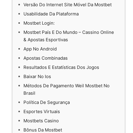
Versão Do Internet Site Móvel Da Mostbet
Usabilidade Da Plataforma
Mostbet Login:
Mostbet País E Do Mundo – Cassino Online
& Apostas Esportivas
App No Android
Apostas Combinadas
Resultados E Estatísticas Dos Jogos
Baixar No Ios
Métodos De Pagamento Weil Mostbet No
Brasil
Política De Segurança
Esportes Virtuais
Mostbets Casino
Bônus Da Mostbet