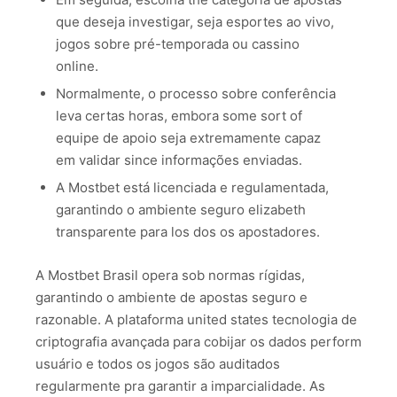
que deseja investigar, seja esportes ao vivo,
jogos sobre pré-temporada ou cassino
online.
Normalmente, o processo sobre conferência
leva certas horas, embora some sort of
equipe de apoio seja extremamente capaz
em validar since informações enviadas.
A Mostbet está licenciada e regulamentada,
garantindo o ambiente seguro elizabeth
transparente para los dos os apostadores.
A Mostbet Brasil opera sob normas rígidas,
garantindo o ambiente de apostas seguro e
razonable. A plataforma united states tecnologia de
criptografia avançada para cobijar os dados perform
usuário e todos os jogos são auditados
regularmente pra garantir a imparcialidade. As