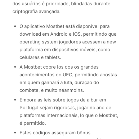
dos usuários é prioridade, blindadas durante
criptografia avançada.
O aplicativo Mostbet está disponível para
download em Android e iOS, permitindo que
operating system jogadores acessem a new
plataforma em dispositivos móveis, como
celulares e tablets.
A Mostbet cobre los dos os grandes
acontecimentos do UFC, permitindo apostas
em quem ganhará a luta, duração do
combate, e muito néanmoins.
Embora as leis sobre jogos de albur em
Portugal sejam rigorosas, jogar no ano de
plataformas internacionais, lo que o Mostbet,
é permitido.
Estes códigos asseguram bônus