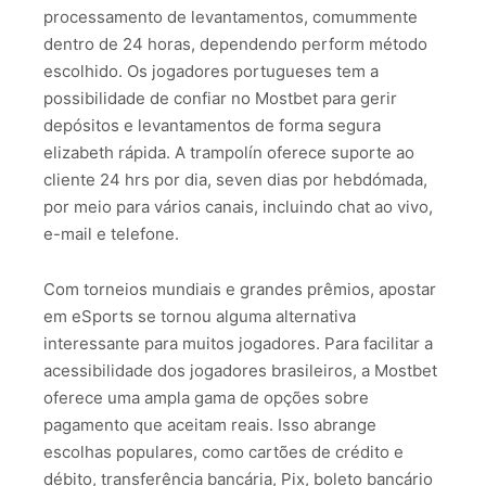
processamento de levantamentos, comummente
dentro de 24 horas, dependendo perform método
escolhido. Os jogadores portugueses tem a
possibilidade de confiar no Mostbet para gerir
depósitos e levantamentos de forma segura
elizabeth rápida. A trampolín oferece suporte ao
cliente 24 hrs por dia, seven dias por hebdómada,
por meio para vários canais, incluindo chat ao vivo,
e-mail e telefone.
Com torneios mundiais e grandes prêmios, apostar
em eSports se tornou alguma alternativa
interessante para muitos jogadores. Para facilitar a
acessibilidade dos jogadores brasileiros, a Mostbet
oferece uma ampla gama de opções sobre
pagamento que aceitam reais. Isso abrange
escolhas populares, como cartões de crédito e
débito, transferência bancária, Pix, boleto bancário