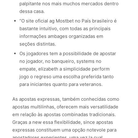
palpitante nos mais muchos mercados dentro
dessa casa.
“O site oficial ag Mostbet no País brasileiro é
bastante intuitivo, com todas as principais
informações ambages organizadas em
seções distintas.
Os jogadores tem a possibilidade de apostar
no jogador, no banqueiro, systems no
empate, elizabeth a simplicidade perform
jogo o regreso uma escolha preferida tanto
para iniciantes quanto para veteranos.
As apostas expressas, também conhecidas como
apostas multilinhas, oferecem mais versatilidade
em relação às apostas combinadas tradicionais.
Graças a new essa flexibilidade, since apostas
expressas constituem uma opção notevole para
apostadores experientes, uma vez la cual