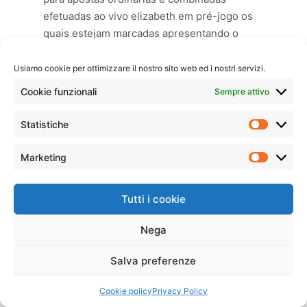
efetuadas ao vivo elizabeth em pré-jogo os
quais estejam marcadas apresentando o
símbolo sobre recompra.
Usiamo cookie per ottimizzare il nostro sito web ed i nostri servizi.
Essas estatísticas incluem detalhes sobre
vitórias, derrotas, gols, adversários e outras
Cookie funzionali
Sempre attivo
ocasiões tanto para jogadores particulares
quanto afin de equipes inteiras.
Statistiche
Para se registrar na casa para apostas
Marketing
Mostbet, você deve escolher uma das cinco
opções de cadastro presentes no site,
preencher since informações” “solicitadas e
Tutti i cookie
finalizar u processo de criação de conta.
Nega
Para ter acesso a la cual promoção, você
deve realizar apostas no ano de jogos de
Salva preferenze
futebol ao vivo, ou pré-jogo, com possibilities
maiores ou iguais a 2. zero.
Cookie policy
Privacy Policy