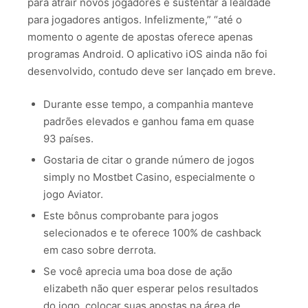
para atrair novos jogadores e sustentar a lealdade
para jogadores antigos. Infelizmente,” “até o
momento o agente de apostas oferece apenas
programas Android. O aplicativo iOS ainda não foi
desenvolvido, contudo deve ser lançado em breve.
Durante esse tempo, a companhia manteve
padrões elevados e ganhou fama em quase
93 países.
Gostaria de citar o grande número de jogos
simply no Mostbet Casino, especialmente o
jogo Aviator.
Este bônus comprobante para jogos
selecionados e te oferece 100% de cashback
em caso sobre derrota.
Se você aprecia uma boa dose de ação
elizabeth não quer esperar pelos resultados
do jogo, colocar suas apostas na área de