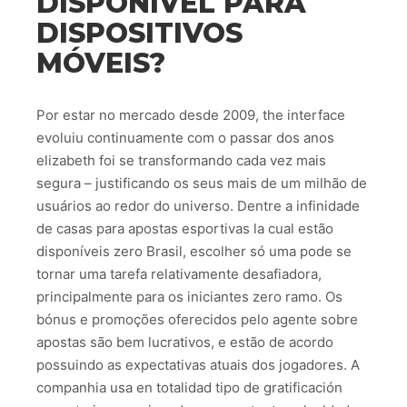
DISPONÍVEL PARA
DISPOSITIVOS
MÓVEIS?
Por estar no mercado desde 2009, the interface
evoluiu continuamente com o passar dos anos
elizabeth foi se transformando cada vez mais
segura – justificando os seus mais de um milhão de
usuários ao redor do universo. Dentre a infinidade
de casas para apostas esportivas la cual estão
disponíveis zero Brasil, escolher só uma pode se
tornar uma tarefa relativamente desafiadora,
principalmente para os iniciantes zero ramo. Os
bónus e promoções oferecidos pelo agente sobre
apostas são bem lucrativos, e estão de acordo
possuindo as expectativas atuais dos jogadores. A
companhia usa en totalidad tipo de gratificación