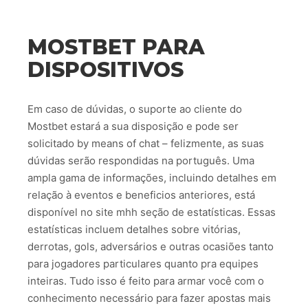
MOSTBET PARA
DISPOSITIVOS
Em caso de dúvidas, o suporte ao cliente do
Mostbet estará a sua disposição e pode ser
solicitado by means of chat – felizmente, as suas
dúvidas serão respondidas na português. Uma
ampla gama de informações, incluindo detalhes em
relação à eventos e beneficios anteriores, está
disponível no site mhh seção de estatísticas. Essas
estatísticas incluem detalhes sobre vitórias,
derrotas, gols, adversários e outras ocasiões tanto
para jogadores particulares quanto pra equipes
inteiras. Tudo isso é feito para armar você com o
conhecimento necessário para fazer apostas mais