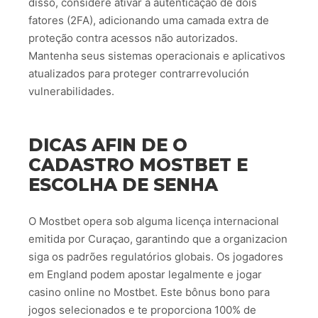
disso, considere ativar a autenticação de dois
fatores (2FA), adicionando uma camada extra de
proteção contra acessos não autorizados.
Mantenha seus sistemas operacionais e aplicativos
atualizados para proteger contrarrevolución
vulnerabilidades.
DICAS AFIN DE O
CADASTRO MOSTBET E
ESCOLHA DE SENHA
O Mostbet opera sob alguma licença internacional
emitida por Curaçao, garantindo que a organizacion
siga os padrões regulatórios globais. Os jogadores
em England podem apostar legalmente e jogar
casino online no Mostbet. Este bônus bono para
jogos selecionados e te proporciona 100% de