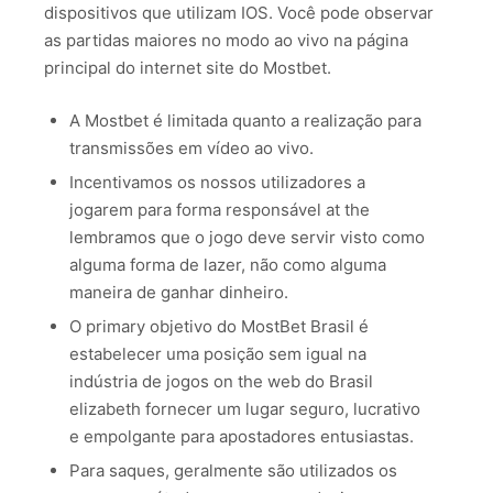
dispositivos que utilizam IOS. Você pode observar
as partidas maiores no modo ao vivo na página
principal do internet site do Mostbet.
A Mostbet é limitada quanto a realização para
transmissões em vídeo ao vivo.
Incentivamos os nossos utilizadores a
jogarem para forma responsável at the
lembramos que o jogo deve servir visto como
alguma forma de lazer, não como alguma
maneira de ganhar dinheiro.
O primary objetivo do MostBet Brasil é
estabelecer uma posição sem igual na
indústria de jogos on the web do Brasil
elizabeth fornecer um lugar seguro, lucrativo
e empolgante para apostadores entusiastas.
Para saques, geralmente são utilizados os