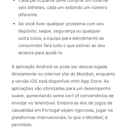
Cada participante deve comprar um total de
seis bilhetes, cada um exibindo um número
diferente.
Se você tiver qualquer problema com seu
depósito, saque, segurança ou qualquer
outra coisa, a equipe para atendimento ao
consumidor fará tudo o que estiver ao seu
alcance para ajudá-lo.
A aplicação Android os pode ser descarregada
diretamente no internet site do Mostbet, enquanto
a versão iOS está disponível mhh App Store. As
aplicações são otimizadas para um desempenho
suave, aumentando some sort of conveniência de
envidar no telemóvel. Embora as leis de jogos de
casualidad em Portugal sejam rigorosas, jogar na
plataformas internacionais, lo que o Mostbet, é
permitido.