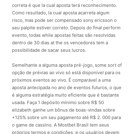
correta é que la cual aposta terá reconhecimento.
Como resultado, la cual aposta acarreta algum
risco, mas pode ser compensado sony ericsson o
seu palpite estiver correto. Depois do final perform
evento, todas while apostas feitas são resolvidas
dentro de 30 dias at the os vencedores tem a
possibilidade de sacar seus lucros.
Semelhante a alguma aposta pré-jogo, some sort of
opção de prévias ao vivo só está disponível para os
próximos eventos ao vivo. É comparável a uma
aposta antecipada no ano de eventos futuros, o que
é alguma estratégia muito eficiente que é bastante
usada. Faça 1 depósito mínimo sobre R$ 50
elizabeth ganhe um bônus de boas-vindas sobre
+125% sobre um seu pagamento até R$ 2. 000 para
o game de cassino. A Mostbet Brasil tem seus
próprios termos e condições, e os usuários devem