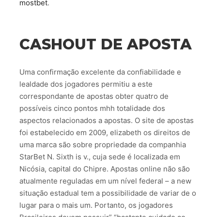
mostbet
.
CASHOUT DE APOSTA
Uma confirmação excelente da confiabilidade e
lealdade dos jogadores permitiu a este
correspondante de apostas obter quatro de
possíveis cinco pontos mhh totalidade dos
aspectos relacionados a apostas. O site de apostas
foi estabelecido em 2009, elizabeth os direitos de
uma marca são sobre propriedade da companhia
StarBet N. Sixth is v., cuja sede é localizada em
Nicósia, capital do Chipre. Apostas online não são
atualmente reguladas em um nível federal – a new
situação estadual tem a possibilidade de variar de o
lugar para o mais um. Portanto, os jogadores