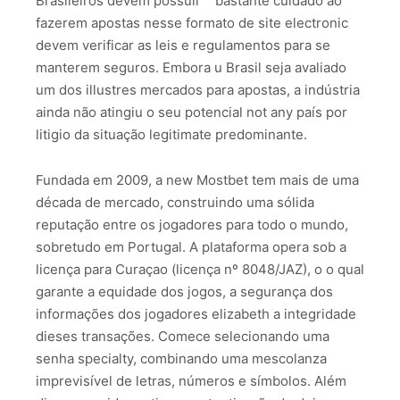
Brasileiros devem possuir” “bastante cuidado ao
fazerem apostas nesse formato de site electronic
devem verificar as leis e regulamentos para se
manterem seguros. Embora u Brasil seja avaliado
um dos illustres mercados para apostas, a indústria
ainda não atingiu o seu potencial not any país por
litigio da situação legitimate predominante.
Fundada em 2009, a new Mostbet tem mais de uma
década de mercado, construindo uma sólida
reputação entre os jogadores para todo o mundo,
sobretudo em Portugal. A plataforma opera sob a
licença para Curaçao (licença nº 8048/JAZ), o o qual
garante a equidade dos jogos, a segurança dos
informações dos jogadores elizabeth a integridade
dieses transações. Comece selecionando uma
senha specialty, combinando uma mescolanza
imprevisível de letras, números e símbolos. Além