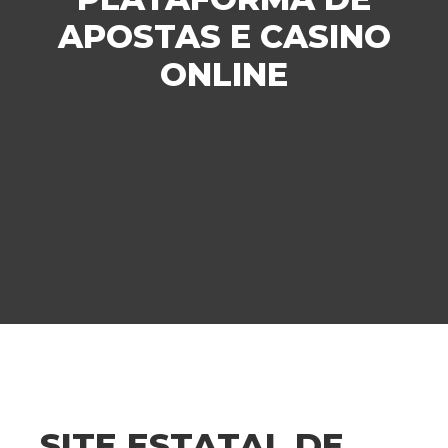
APOSTAS E CASINO
ONLINE
SITE ESTATAL DE