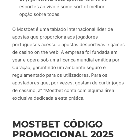
esportes ao vivo é some sort of melhor
opção sobre todas.
O Mostbet é uma tablado internacional líder de
apostas que proporciona aos jogadores
portugueses acesso a apostas desportivas e games
de casino on the web. A empresa foi fundada em
year e opera sob uma licença mundial emitida por
Curaçao, garantindo um ambiente seguro e
regulamentado para os utilizadores. Para os
apostadores que, por vezes, gostam de curtir jogos
de cassino, a” “Mostbet conta com alguma área
exclusiva dedicada a esta prática.
MOSTBET CÓDIGO
PROMOCIONAL 2025