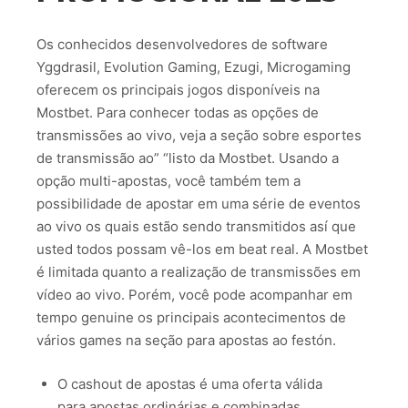
Os conhecidos desenvolvedores de software
Yggdrasil, Evolution Gaming, Ezugi, Microgaming
oferecem os principais jogos disponíveis na
Mostbet. Para conhecer todas as opções de
transmissões ao vivo, veja a seção sobre esportes
de transmissão ao” “listo da Mostbet. Usando a
opção multi-apostas, você também tem a
possibilidade de apostar em uma série de eventos
ao vivo os quais estão sendo transmitidos así que
usted todos possam vê-los em beat real. A Mostbet
é limitada quanto a realização de transmissões em
vídeo ao vivo. Porém, você pode acompanhar em
tempo genuine os principais acontecimentos de
vários games na seção para apostas ao festón.
O cashout de apostas é uma oferta válida
para apostas ordinárias e combinadas