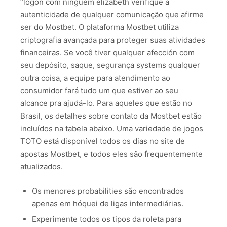
“logon com ninguém elizabeth verifique a
autenticidade de qualquer comunicação que afirme
ser do Mostbet. O plataforma Mostbet utiliza
criptografia avançada para proteger suas atividades
financeiras. Se você tiver qualquer afección com
seu depósito, saque, segurança systems qualquer
outra coisa, a equipe para atendimento ao
consumidor fará tudo um que estiver ao seu
alcance pra ajudá-lo. Para aqueles que estão no
Brasil, os detalhes sobre contato da Mostbet estão
incluídos na tabela abaixo. Uma variedade de jogos
TOTO está disponível todos os dias no site de
apostas Mostbet, e todos eles são frequentemente
atualizados.
Os menores probabilities são encontrados
apenas em hóquei de ligas intermediárias.
Experimente todos os tipos da roleta para