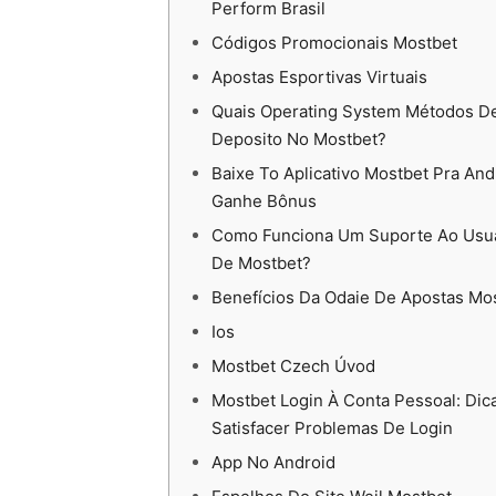
Perform Brasil
Códigos Promocionais Mostbet
Apostas Esportivas Virtuais
Quais Operating System Métodos D
Deposito No Mostbet?
Baixe To Aplicativo Mostbet Pra And
Ganhe Bônus
Como Funciona Um Suporte Ao Usu
De Mostbet?
Benefícios Da Odaie De Apostas Mo
Ios
Mostbet Czech Úvod
Mostbet Login À Conta Pessoal: Dic
Satisfacer Problemas De Login
App No Android