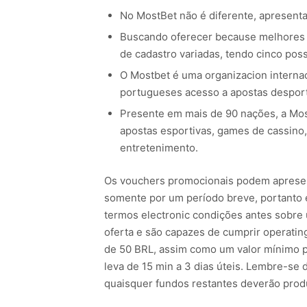
No MostBet não é diferente, apresent
Buscando oferecer because melhores op
de cadastro variadas, tendo cinco poss
O Mostbet é uma organizacion internac
portugueses acesso a apostas desporti
Presente em mais de 90 nações, a Mos
apostas esportivas, games de cassino,
entretenimento.
Os vouchers promocionais podem apresen
somente por um período breve, portanto é
termos electronic condições antes sobre
oferta e são capazes de cumprir operati
de 50 BRL, assim como um valor mínimo 
leva de 15 min a 3 dias úteis. Lembre-se 
quaisquer fundos restantes deverão prod