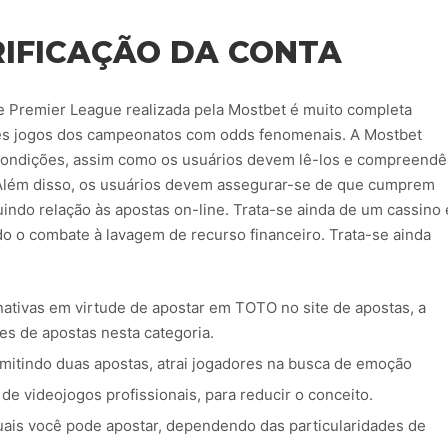
RIFICAÇÃO DA CONTA
e Premier League realizada pela Mostbet é muito completa
res jogos dos campeonatos com odds fenomenais. A Mostbet
 condições, assim como os usuários devem lê-los e compreendê
a. Além disso, os usuários devem assegurar-se de que cumprem
uindo relação às apostas on-line. Trata-se ainda de um cassino 
 o combate à lavagem de recurso financeiro. Trata-se ainda
rnativas em virtude de apostar em TOTO no site de apostas, a
es de apostas nesta categoria.
rmitindo duas apostas, atrai jogadores na busca de emoção
e videojogos profissionais, para reducir o conceito.
uais você pode apostar, dependendo das particularidades de