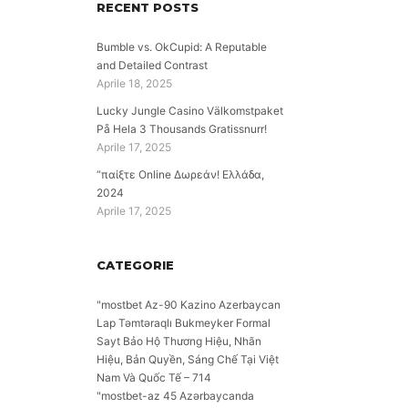
RECENT POSTS
Bumble vs. OkCupid: A Reputable
and Detailed Contrast
Aprile 18, 2025
Lucky Jungle Casino Välkomstpaket
På Hela 3 Thousands Gratissnurr!
Aprile 17, 2025
“παίξτε Online Δωρεάν! Ελλάδα,
2024
Aprile 17, 2025
CATEGORIE
"mostbet Az-90 Kazino Azerbaycan
Lap Təmtəraqlı Bukmeyker Formal
Sayt Bảo Hộ Thương Hiệu, Nhãn
Hiệu, Bản Quyền, Sáng Chế Tại Việt
Nam Và Quốc Tế – 714
"mostbet-az 45 Azərbaycanda