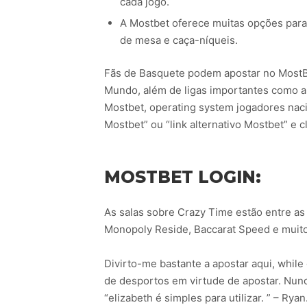
cada jogo.
A Mostbet oferece muitas opções para j
de mesa e caça-níqueis.
Fãs de Basquete podem apostar no MostB
Mundo, além de ligas importantes como a 
Mostbet, operating system jogadores naci
Mostbet” ou “link alternativo Mostbet” e c
MOSTBET LOGIN:
As salas sobre Crazy Time estão entre a
Monopoly Reside, Baccarat Speed e muito
Divirto-me bastante a apostar aqui, whil
de desportos em virtude de apostar. Nun
“elizabeth é simples para utilizar. ” – Ry