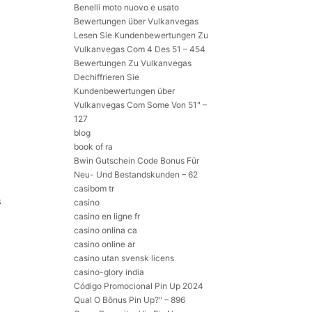
Benelli moto nuovo e usato
Bewertungen über Vulkanvegas
Lesen Sie Kundenbewertungen Zu
Vulkanvegas Com 4 Des 51 – 454
Bewertungen Zu Vulkanvegas
Dechiffrieren Sie
Kundenbewertungen über
Vulkanvegas Com Some Von 51" –
127
blog
book of ra
Bwin Gutschein Code Bonus Für
Neu- Und Bestandskunden – 62
casibom tr
s
casino
casino en ligne fr
casino onlina ca
casino online ar
casino utan svensk licens
casino-glory india
Código Promocional Pin Up 2024
Qual O Bônus Pin Up?" – 896