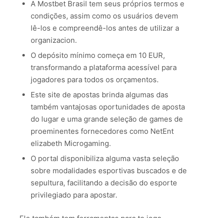
A Mostbet Brasil tem seus próprios termos e
condições, assim como os usuários devem
lê-los e compreendê-los antes de utilizar a
organizacion.
O depósito mínimo começa em 10 EUR,
transformando a plataforma acessível para
jogadores para todos os orçamentos.
Este site de apostas brinda algumas das
também vantajosas oportunidades de aposta
do lugar e uma grande seleção de games de
proeminentes fornecedores como NetEnt
elizabeth Microgaming.
O portal disponibiliza alguma vasta seleção
sobre modalidades esportivas buscados e de
sepultura, facilitando a decisão do esporte
privilegiado para apostar.