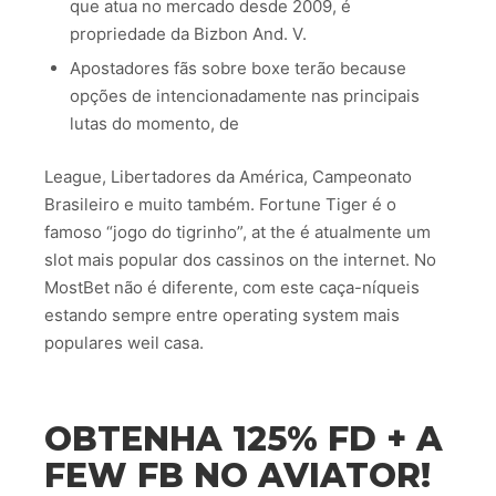
que atua no mercado desde 2009, é
propriedade da Bizbon And. V.
Apostadores fãs sobre boxe terão because
opções de intencionadamente nas principais
lutas do momento, de
League, Libertadores da América, Campeonato
Brasileiro e muito também. Fortune Tiger é o
famoso “jogo do tigrinho”, at the é atualmente um
slot mais popular dos cassinos on the internet. No
MostBet não é diferente, com este caça-níqueis
estando sempre entre operating system mais
populares weil casa.
OBTENHA 125% FD + A
FEW FB NO AVIATOR!