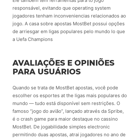
Ele também tem ferramentas para to jogo
responsável, evitando que operating system
jogadores tenham inconveniencias relacionados ao
jogo. A casa sobre apostas MostBet possui opções
de arriesgar em ligas populares pelo mundo lo que
a Uefa Champions
AVALIAÇÕES E OPINIÕES
PARA USUÁRIOS
Quando se trata de MostBet apostas, você pode
escolher os esportes at the ligas mais populares do
mundo — tudo está disponível sem restrições. O
famoso “jogo do avião”, lançado através da Spribe,
é o crash game para maior destaque no cassino
MostBet. De jogabilidade simples electronic
permitindo duas apostas, atrai jogadores no ano de