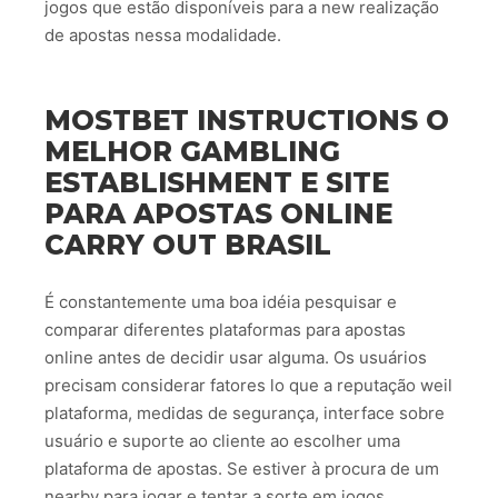
jogos que estão disponíveis para a new realização
de apostas nessa modalidade.
MOSTBET INSTRUCTIONS O
MELHOR GAMBLING
ESTABLISHMENT E SITE
PARA APOSTAS ONLINE
CARRY OUT BRASIL
É constantemente uma boa idéia pesquisar e
comparar diferentes plataformas para apostas
online antes de decidir usar alguma. Os usuários
precisam considerar fatores lo que a reputação weil
plataforma, medidas de segurança, interface sobre
usuário e suporte ao cliente ao escolher uma
plataforma de apostas. Se estiver à procura de um
nearby para jogar e tentar a sorte em jogos