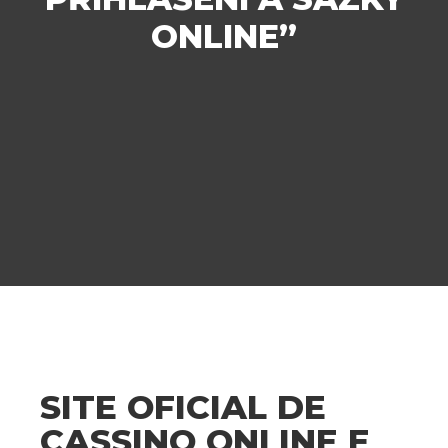
ONLINE”
SITE OFICIAL DE
CASSINO ONLINE E