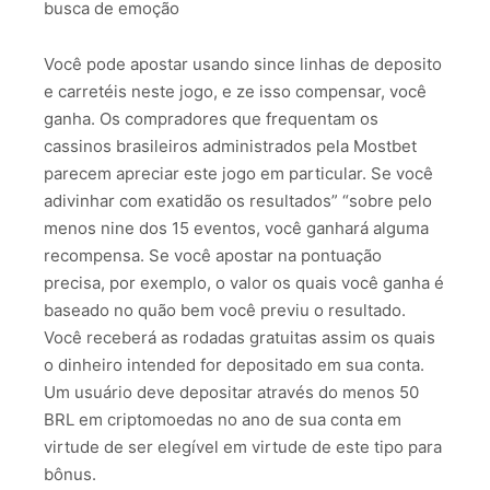
busca de emoção
Você pode apostar usando since linhas de deposito
e carretéis neste jogo, e ze isso compensar, você
ganha. Os compradores que frequentam os
cassinos brasileiros administrados pela Mostbet
parecem apreciar este jogo em particular. Se você
adivinhar com exatidão os resultados” “sobre pelo
menos nine dos 15 eventos, você ganhará alguma
recompensa. Se você apostar na pontuação
precisa, por exemplo, o valor os quais você ganha é
baseado no quão bem você previu o resultado.
Você receberá as rodadas gratuitas assim os quais
o dinheiro intended for depositado em sua conta.
Um usuário deve depositar através do menos 50
BRL em criptomoedas no ano de sua conta em
virtude de ser elegível em virtude de este tipo para
bônus.