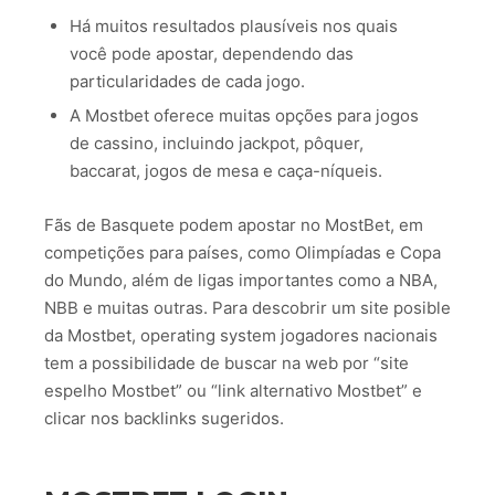
Há muitos resultados plausíveis nos quais
você pode apostar, dependendo das
particularidades de cada jogo.
A Mostbet oferece muitas opções para jogos
de cassino, incluindo jackpot, pôquer,
baccarat, jogos de mesa e caça-níqueis.
Fãs de Basquete podem apostar no MostBet, em
competições para países, como Olimpíadas e Copa
do Mundo, além de ligas importantes como a NBA,
NBB e muitas outras. Para descobrir um site posible
da Mostbet, operating system jogadores nacionais
tem a possibilidade de buscar na web por “site
espelho Mostbet” ou “link alternativo Mostbet” e
clicar nos backlinks sugeridos.