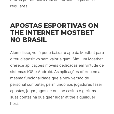
regulares.
APOSTAS ESPORTIVAS ON
THE INTERNET MOSTBET
NO BRASIL
Além disso, você pode baixar u app da Mostbet para
o teu dispositivo sem valor algum. Sim, um Mostbet
oferece aplicações móveis dedicadas em virtude de
sistemas iOS e Android. As aplicações oferecem a
mesma funcionalidade que a new versão de
personal computer, permitindo aos jogadores fazer
apostas, jogar jogos de on line casino e gerir as
suas contas na qualquer lugar at the a qualquer
hora.