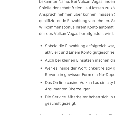
bekannter Name. Bei Vulcan Vegas finden 
Spielleidenschaft freien Lauf lassen zu
Anspruch nehmen über können, müssen Sie
qualifizierende Einzahlung vornehmen. So
Willkommensbonus Ihrem Konto automati
der des Vulkan Vegas bereitgestellt wird.
Sobald die Einzahlung erfolgreich wa
aktiviert und Einem Konto gutgeschrie
Auch bei kleinen Einsätzen machen di
Wer es inside der Wörtlichkeit relativ
Revenu in gewisser Form ein No-Depos
Das On line casino Vulkan Las sin cit
Argumenten überzeugen.
Die Service-Mitarbeiter haben sich i
geschult gezeigt.