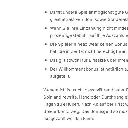
Damit unsere Spieler möglichst gute 
great attraktiven Boni sowie Sonderak
Wenn Sie Ihre Einzahlung nicht minde
prozentige Gebühr auf Ihre Auszahlung
Die Spielerin head wear keinen Bonus 
hat, die in der tat nicht berechtigt war.
Das gilt sowohl für Einsätze über Ihr
Der Willkommensbonus ist natürlich a
aufgeteilt.
Wesentlich ist auch, dass während jeder F
Spin and rewrite, Hand oder Durchgang ei
Tagen zu erfüllen. Nach Ablauf der Frist
Spielerkonto weg. Das Bonusgeld so muss
ausgezahlt werden kann.