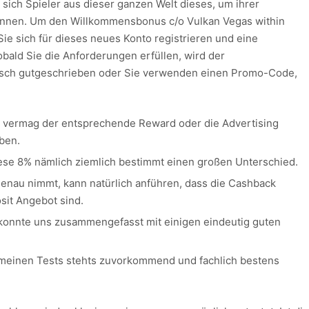
sich Spieler aus dieser ganzen Welt dieses, um ihrer
 können. Um den Willkommensbonus c/o Vulkan Vegas within
 sich für dieses neues Konto registrieren und eine
bald Sie die Anforderungen erfüllen, wird der
sch gutgeschrieben oder Sie verwenden einen Promo-Code,
r, vermag der entsprechende Reward oder die Advertising
ben.
ese 8% nämlich ziemlich bestimmt einen großen Unterschied.
 genau nimmt, kann natürlich anführen, dass die Cashback
it Angebot sind.
y konnte uns zusammengefasst mit einigen eindeutig guten
n meinen Tests stehts zuvorkommend und fachlich bestens