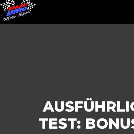
AUSFÜHRLI
TEST: BONU