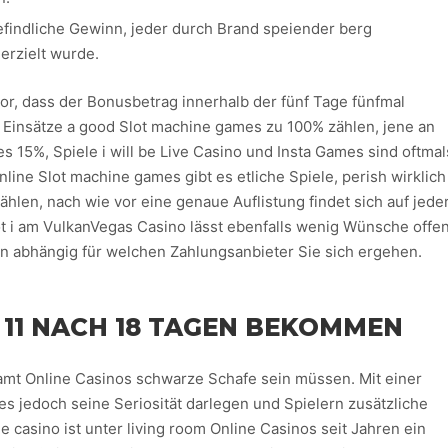
efindliche Gewinn, jeder durch Brand speiender berg
erzielt wurde.
, dass der Bonusbetrag innerhalb der fünf Tage fünfmal
ie Einsätze a good Slot machine games zu 100% zählen, jene an
s 15%, Spiele i will be Live Casino und Insta Games sind oftmal
ine Slot machine games gibt es etliche Spiele, perish wirklich
hlen, nach wie vor eine genaue Auflistung findet sich auf jede
t i am VulkanVegas Casino lässt ebenfalls wenig Wünsche offen
on abhängig für welchen Zahlungsanbieter Sie sich ergehen.
 11 NACH 18 TAGEN BEKOMMEN
mt Online Casinos schwarze Schafe sein müssen. Mit einer
es jedoch seine Seriosität darlegen und Spielern zusätzliche
e casino ist unter living room Online Casinos seit Jahren ein