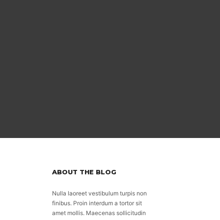
ABOUT THE BLOG
Nulla laoreet vestibulum turpis non
finibus. Proin interdum a tortor sit
amet mollis. Maecenas sollicitudin