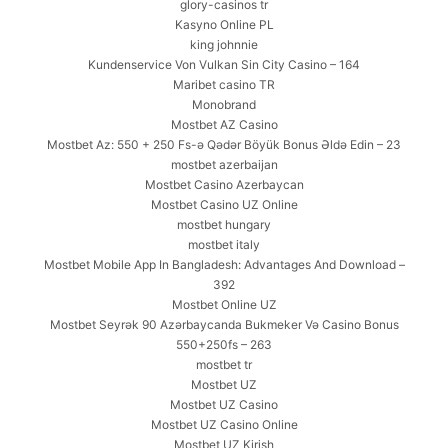
glory-casinos tr
Kasyno Online PL
king johnnie
Kundenservice Von Vulkan Sin City Casino – 164
Maribet casino TR
Monobrand
Mostbet AZ Casino
Mostbet Az: 550 + 250 Fs-ə Qədər Böyük Bonus Əldə Edin – 23
mostbet azerbaijan
Mostbet Casino Azerbaycan
Mostbet Casino UZ Online
mostbet hungary
mostbet italy
Mostbet Mobile App In Bangladesh: Advantages And Download –
392
Mostbet Online UZ
Mostbet Seyrək 90 Azərbaycanda Bukmeker Və Casino Bonus
550+250fs – 263
mostbet tr
Mostbet UZ
Mostbet UZ Casino
Mostbet UZ Casino Online
Mostbet UZ Kirish