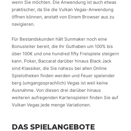
wenn Sie möchten. Die Anwendung ist auch etwas
praktischer, da Sie die Vulkan Vegas-Anwendung
öffnen können, anstatt von Einem Browser aus zu
navigieren.
Für Bestandskunden hält Sunmaker noch eine
Bonusleiter bereit, die Ihr Guthaben um 100% bis
über 100€ und one hundred fifty Freispiele steigern
kann. Poker, Baccarat darüber hinaus Black Jack
sind Klassiker, die Sie nahezu bei allen Online
Spielotheken finden werden und Feuer speiender
berg (umgangssprachlich) Vegas ist weil keine
Ausnahme. Von diesen drei darüber hinaus
weiteren aufregenden Kartenspielen finden Sie auf
Vulkan Vegas jede menge Variationen.
DAS SPIELANGEBOTE