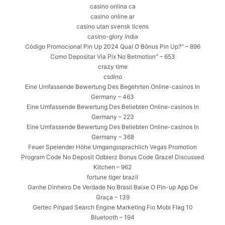
casino onlina ca
casino online ar
casino utan svensk licens
casino-glory india
Código Promocional Pin Up 2024 Qual O Bônus Pin Up?" – 896
Como Depositar Via Pix No Betmotion" – 653
crazy time
csdino
Eine Umfassende Bewertung Des Begehrten Online-casinos In
Germany – 463
Eine Umfassende Bewertung Des Beliebten Online-casinos In
Germany – 223
Eine Umfassende Bewertung Des Beliebten Online-casinos In
Germany – 368
Feuer Speiender Höhe Umgangssprachlich Vegas Promotion
Program Code No Deposit Odbierz Bonus Code Graze! Discussed
Kitchen – 962
fortune tiger brazil
Ganhe Dinheiro De Verdade No Brasil Baixe O Pin-up App De
Graça – 139
Gertec Pinpad Search Engine Marketing Fio Mobi Flag 10
Bluetooth – 194