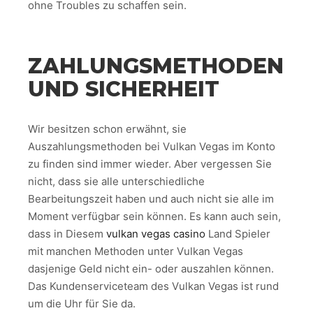
ohne Troubles zu schaffen sein.
ZAHLUNGSMETHODEN
UND SICHERHEIT
Wir besitzen schon erwähnt, sie
Auszahlungsmethoden bei Vulkan Vegas im Konto
zu finden sind immer wieder. Aber vergessen Sie
nicht, dass sie alle unterschiedliche
Bearbeitungszeit haben und auch nicht sie alle im
Moment verfügbar sein können. Es kann auch sein,
dass in Diesem
vulkan vegas casino
Land Spieler
mit manchen Methoden unter Vulkan Vegas
dasjenige Geld nicht ein- oder auszahlen können.
Das Kundenserviceteam des Vulkan Vegas ist rund
um die Uhr für Sie da.