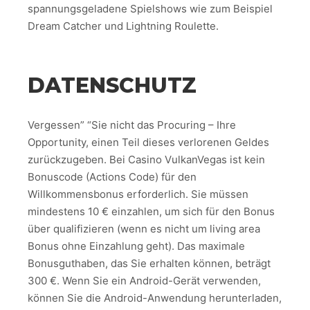
spannungsgeladene Spielshows wie zum Beispiel
Dream Catcher und Lightning Roulette.
DATENSCHUTZ
Vergessen” “Sie nicht das Procuring – Ihre
Opportunity, einen Teil dieses verlorenen Geldes
zurückzugeben. Bei Casino VulkanVegas ist kein
Bonuscode (Actions Code) für den
Willkommensbonus erforderlich. Sie müssen
mindestens 10 € einzahlen, um sich für den Bonus
über qualifizieren (wenn es nicht um living area
Bonus ohne Einzahlung geht). Das maximale
Bonusguthaben, das Sie erhalten können, beträgt
300 €. Wenn Sie ein Android-Gerät verwenden,
können Sie die Android-Anwendung herunterladen,