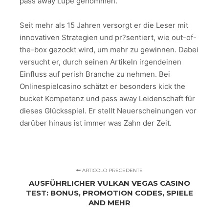
pass away Lupe genommen.
Seit mehr als 15 Jahren versorgt er die Leser mit
innovativen Strategien und pr?sentiert, wie out-of-
the-box gezockt wird, um mehr zu gewinnen. Dabei
versucht er, durch seinen Artikeln irgendeinen
Einfluss auf perish Branche zu nehmen. Bei
Onlinespielcasino schätzt er besonders kick the
bucket Kompetenz und pass away Leidenschaft für
dieses Glücksspiel. Er stellt Neuerscheinungen vor
darüber hinaus ist immer was Zahn der Zeit.
ARTICOLO PRECEDENTE
AUSFÜHRLICHER VULKAN VEGAS CASINO
TEST: BONUS, PROMOTION CODES, SPIELE
AND MEHR