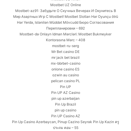
Mostbet UZ Online
Mostbet-az91: Забудьте О Скучных Вечерах И Окунитесь В
Мир Азартных Игр С Mostbet! Mostbet Slotları Hər Oyunçu ötrü
Hər Yerdə, Istənilən Müddət Mövcudd Бюро Согласования
Перепланировки – 692
Mostbet-də Onlayn Idman Mərcləri: Mostbet Bukmeyker
Kontorasına Mərc – 408
mostbet-ru-serg
Mr Bet casino DE
mr jack bet brazil
mx-bbrbet-casino
onlone casino ES
ozwin au casino
pelican casino PL
Pin UP
Pin UP AZ Casino
pin up azerbaijan
Pin Up Brazil
pin up casino
Pin UP Casino AZ
Pin Up Casino Azerbaycan, Pinup Cazino Seyrək Pin Up Kazin ครู
ประถม คอม – 55