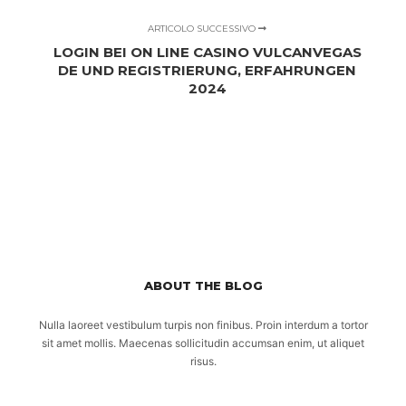
ARTICOLO SUCCESSIVO
LOGIN BEI ON LINE CASINO VULCANVEGAS
DE UND REGISTRIERUNG, ERFAHRUNGEN
2024
ABOUT THE BLOG
Nulla laoreet vestibulum turpis non finibus. Proin interdum a tortor
sit amet mollis. Maecenas sollicitudin accumsan enim, ut aliquet
risus.