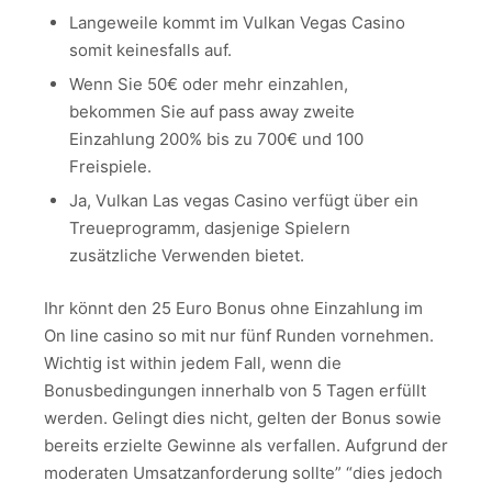
Langeweile kommt im Vulkan Vegas Casino
somit keinesfalls auf.
Wenn Sie 50€ oder mehr einzahlen,
bekommen Sie auf pass away zweite
Einzahlung 200% bis zu 700€ und 100
Freispiele.
Ja, Vulkan Las vegas Casino verfügt über ein
Treueprogramm, dasjenige Spielern
zusätzliche Verwenden bietet.
Ihr könnt den 25 Euro Bonus ohne Einzahlung im
On line casino so mit nur fünf Runden vornehmen.
Wichtig ist within jedem Fall, wenn die
Bonusbedingungen innerhalb von 5 Tagen erfüllt
werden. Gelingt dies nicht, gelten der Bonus sowie
bereits erzielte Gewinne als verfallen. Aufgrund der
moderaten Umsatzanforderung sollte” “dies jedoch