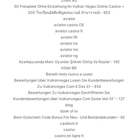
22Bet BD
50 Freispiele Ohne Einzahlung Im Vulkan Vegas Online Casino +
300 โรงเรียนอัสสัมชัญคอนแวนต์ ลำนารายณ์ – 923
aviator
aviator casino DE
aviator casino fr
aviator IN
aviator ke
aviator mz
aviator ng
Azərbaycanda Mərc Oyunları Şirkəti Görüş Və Rəylər – 162
b1bet BR
Benelli moto nuovo e usato
Bewertungen über Vulkanvegas Lesen Sie Kundenbewertungen
Zu Vulkanvegas Com 4 Des 51 – 454
Bewertungen Zu Vulkanvegas Dechiffrieren Sie
Kundenbewertungen über Vulkanvegas Com Some Von 51" – 127
blog
book of ra
Bwin Gutschein Code Bonus Für Neu- Und Bestandskunden – 62
casibom tr
casino
casino en ligne fr