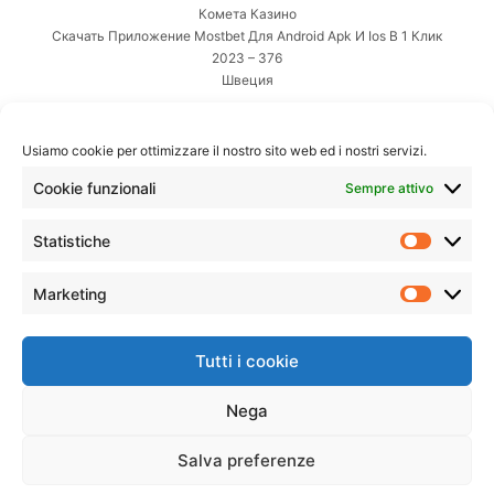
Комета Казино
Скачать Приложение Mostbet Для Android Apk И Ios В 1 Клик
2023 – 376
Швеция
META
Usiamo cookie per ottimizzare il nostro sito web ed i nostri servizi.
Cookie funzionali
Sempre attivo
Accedi
Feed dei contenuti
Feed dei commenti
Statistiche
WordPress.org
Marketing
TAG
Tutti i cookie
1WIN
1WIN AZ
BETMOTION
BETMOTION BR
Nega
LUCKY8
LUCKY8 FR
MOSTBET
MOSTBET AZ
MOSTBET UZ
PINUP
PINUP AZ
PINUP BR
Salva preferenze
VULKAN VEGAS
VULKAN VEGAS DE