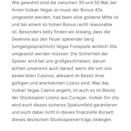
Wie gewohnt sind die zwischen 30 und 50 Mal, bei
ihrem Vulkan Vegas so muss der Bonus 40x
umgesetzt werden, had been eine goldene Mitte ist
und bei einem so hohen Bonus recht reasonable
ist. Besonders belly finden wir bislang, dass die
Gewinne aus den Feuer speiender berg
(umgangssprachlich) Vegas Freispiele wirklich 30x
umgesetzt werden müssen. Die Sicherheit der
Spieler wird bei uns großgeschrieben, darum
achten unsereins auch darauf, wenn die von uns
bewerteten Casinos, allesamt im Besitz ihrer
gültigen und anerkannten Lizenz sind. Was das
Vulkan Vegas Casino angeht, ist auch es im Besitz
der Glücksspiel-Lizenz aus Curaçao. Vulkan Sin city
wird euch dieses sicheres Spielumfeld garantieren
und euch dabei nicht in dieses finanzielle Korsett
dieses deutschen Glücksspielvertrags zwängen.