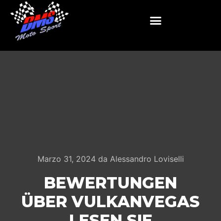
Marzo 31, 2024
da
Alessandro Loviselli
BEWERTUNGEN
ÜBER VULKANVEGAS
LESEN SIE