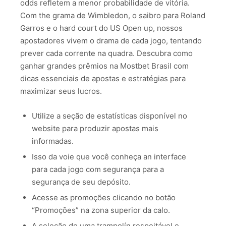
odds refletem a menor probabilidade de vitória.
Com the grama de Wimbledon, o saibro para Roland
Garros e o hard court do US Open up, nossos
apostadores vivem o drama de cada jogo, tentando
prever cada corrente na quadra. Descubra como
ganhar grandes prêmios na Mostbet Brasil com
dicas essenciais de apostas e estratégias para
maximizar seus lucros.
Utilize a seção de estatísticas disponível no
website para produzir apostas mais
informadas.
Isso da voie que você conheça an interface
para cada jogo com segurança para a
segurança de seu depósito.
Acesse as promoções clicando no botão
“Promoções” na zona superior da calo.
A seleção de uma trampolín respeitável e