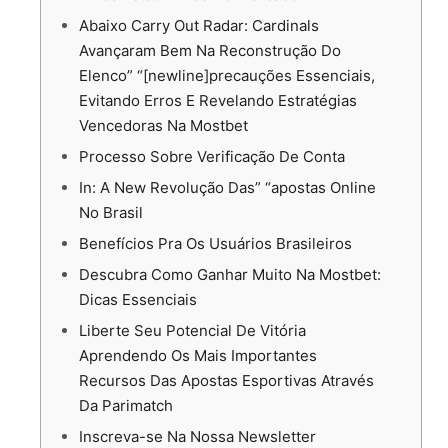
Abaixo Carry Out Radar: Cardinals
Avançaram Bem Na Reconstrução Do
Elenco” “[newline]precauções Essenciais,
Evitando Erros E Revelando Estratégias
Vencedoras Na Mostbet
Processo Sobre Verificação De Conta
In: A New Revolução Das” “apostas Online
No Brasil
Benefícios Pra Os Usuários Brasileiros
Descubra Como Ganhar Muito Na Mostbet:
Dicas Essenciais
Liberte Seu Potencial De Vitória
Aprendendo Os Mais Importantes
Recursos Das Apostas Esportivas Através
Da Parimatch
Inscreva-se Na Nossa Newsletter