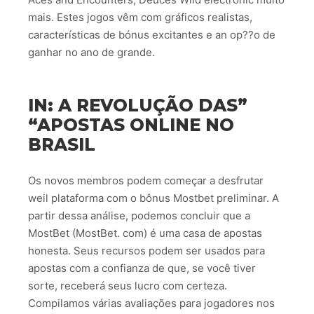
mais. Estes jogos vêm com gráficos realistas,
características de bónus excitantes e an op??o de
ganhar no ano de grande.
IN: A REVOLUÇÃO DAS”
“APOSTAS ONLINE NO
BRASIL
Os novos membros podem começar a desfrutar
weil plataforma com o bônus Mostbet preliminar. A
partir dessa análise, podemos concluir que a
MostBet (MostBet. com) é uma casa de apostas
honesta. Seus recursos podem ser usados para
apostas com a confianza de que, se você tiver
sorte, receberá seus lucro com certeza.
Compilamos várias avaliações para jogadores nos