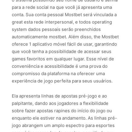
para a rede social na que você já apresenta uma
conta. Sua conta pessoal Mostbet será vinculada a
great esta rede interpersonal, e todos operating
system dados pessoais serão preenchidos
automaticamente mostbet. Além disso, the Mostbet
oferece 1 aplicativo móvel fácil de usar, garantindo
que você tenha a possibilidade de acessar seus
games favoritos em qualquer lugar. Esse nível de
conveniência e acessibilidade é uma prova do
compromisso da plataforma na oferecer uma
experiência de jogo perfeita para seus usuários.
Ela apresenta linhas de apostas pré-jogo e ao
palpitante, dando aos jogadores a flexibilidade
sobre fazer apostas rapines do início do jogo ou
enquanto ele estiver na andamento. As linhas pré-
jogo abrangem um amplo espectro para esportes