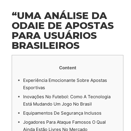
“UMA ANÁLISE DA
ODAIE DE APOSTAS
PARA USUÁRIOS
BRASILEIROS
Content
Experiência Emocionante Sobre Apostas
Esportivas
Inovações No Futebol: Como A Tecnologia
Está Mudando Um Jogo No Brasil
Equipamentos De Segurança Inclusos
Jogadores Para Ataque Famosos O Qual
Ainda Estão Livres No Mercado