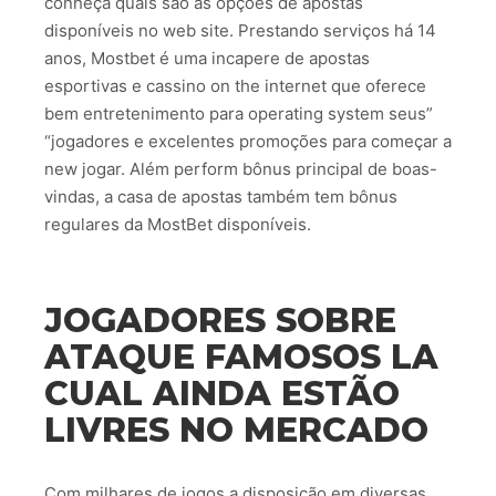
conheça quais são as opções de apostas
disponíveis no web site. Prestando serviços há 14
anos, Mostbet é uma incapere de apostas
esportivas e cassino on the internet que oferece
bem entretenimento para operating system seus”
“jogadores e excelentes promoções para começar a
new jogar. Além perform bônus principal de boas-
vindas, a casa de apostas também tem bônus
regulares da MostBet disponíveis.
JOGADORES SOBRE
ATAQUE FAMOSOS LA
CUAL AINDA ESTÃO
LIVRES NO MERCADO
Com milhares de jogos a disposição em diversas