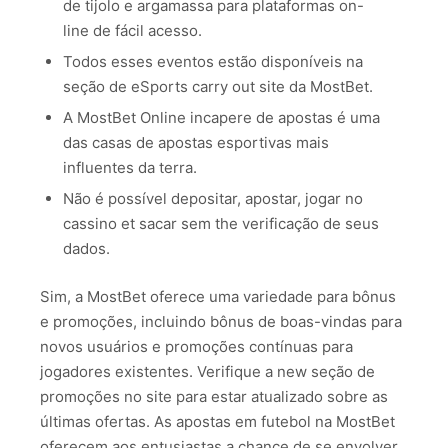
de tijolo e argamassa para plataformas on-
line de fácil acesso.
Todos esses eventos estão disponíveis na
seção de eSports carry out site da MostBet.
A MostBet Online incapere de apostas é uma
das casas de apostas esportivas mais
influentes da terra.
Não é possível depositar, apostar, jogar no
cassino et sacar sem the verificação de seus
dados.
Sim, a MostBet oferece uma variedade para bônus
e promoções, incluindo bônus de boas-vindas para
novos usuários e promoções contínuas para
jogadores existentes. Verifique a new seção de
promoções no site para estar atualizado sobre as
últimas ofertas. As apostas em futebol na MostBet
oferecem aos entusiastas a chance de se envolver