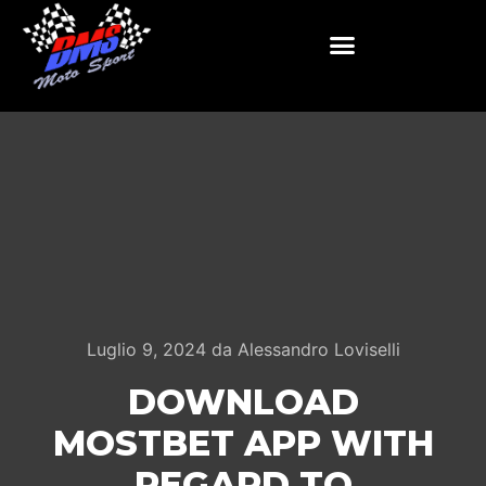
Luglio 9, 2024
da
Alessandro Loviselli
DOWNLOAD
MOSTBET APP WITH
REGARD TO