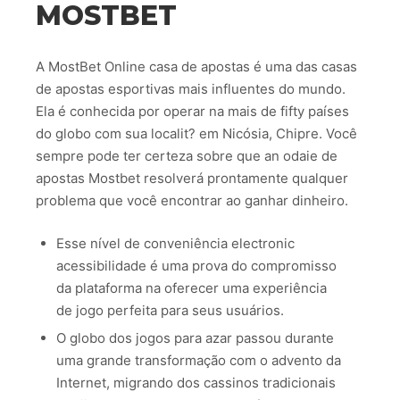
MOSTBET
A MostBet Online casa de apostas é uma das casas
de apostas esportivas mais influentes do mundo.
Ela é conhecida por operar na mais de fifty países
do globo com sua localit? em Nicósia, Chipre. Você
sempre pode ter certeza sobre que an odaie de
apostas Mostbet resolverá prontamente qualquer
problema que você encontrar ao ganhar dinheiro.
Esse nível de conveniência electronic
acessibilidade é uma prova do compromisso
da plataforma na oferecer uma experiência
de jogo perfeita para seus usuários.
O globo dos jogos para azar passou durante
uma grande transformação com o advento da
Internet, migrando dos cassinos tradicionais