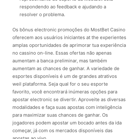
respondendo ao feedback e ajudando a
resolver o problema.
Os bônus electronic promoções do MostBet Casino
oferecem aos usuários iniciantes at the experientes
amplas oportunidades de aprimorar tua experiência
no cassino on-line. Essas ofertas não apenas
aumentam a banca preliminar, mas também
aumentam as chances de ganhar. A variedade de
esportes disponíveis é um de grandes atrativos
weil plataforma. Seja qual for o seu esporte
favorito, você encontrará inúmeras opções para
apostar electronic se divertir. Aproveite as diversas
modalidades e faça suas apostas com inteligência
para maximizar suas chances de ganhar​. Os
jogadores podem apostar um bocado antes da ida
começar, já com os mercados disponíveis das
apostas ao vivo.