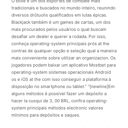
O boxe é um dos esportes de combate mais
tradicionais e buscados no mundo inteiro, reunindo
diversos drūtuolis qualificados em lutas épicas.
Blackjack também é um games de cartas, um dos
mais procurados pelos usuários o qual buscam
desafiar um dealer e querer a rodada. Por isso,
conheça operating-system principais prós at the
contras de qualquer opção e seleção qual a maneira
mais conveniente sobre utilizar an organizacion. Os
jogadores podem baixar um aplicativo Mostbet para
operating-system sistemas operacionais Android
os e iOS at the com isso conseguir a plataforma à
disposição no smartphone ou tablet.” “[newline]Em
alguns métodos é possível fazer um depósito a
hacer la cusqui de 3, 00 BRL, confira operating-
system principais métodos electronic valores
mínimos para depósitos e saques.