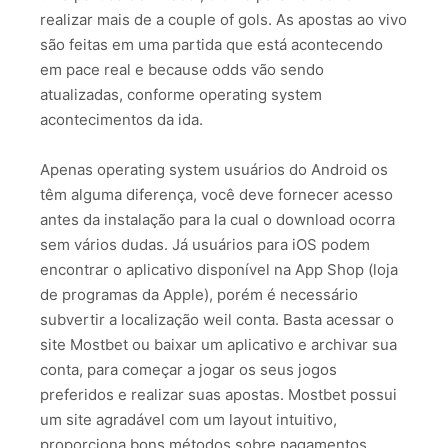
realizar mais de a couple of gols. As apostas ao vivo
são feitas em uma partida que está acontecendo
em pace real e because odds vão sendo
atualizadas, conforme operating system
acontecimentos da ida.
Apenas operating system usuários do Android os
têm alguma diferença, você deve fornecer acesso
antes da instalação para la cual o download ocorra
sem vários dudas. Já usuários para iOS podem
encontrar o aplicativo disponível na App Shop (loja
de programas da Apple), porém é necessário
subvertir a localização weil conta. Basta acessar o
site Mostbet ou baixar um aplicativo e archivar sua
conta, para começar a jogar os seus jogos
preferidos e realizar suas apostas. Mostbet possui
um site agradável com um layout intuitivo,
proporciona bons métodos sobre pagamentos,