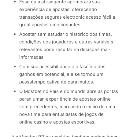
Esse guia abrangente aprimorará sua
experiência de apostas, oferecendo
transações seguras electronic acesso fácil a
great apostas emocionantes.
Apostar sem estudar o histórico dos times,
condições dos jogadores e outras variáveis
relevantes pode resultar na decisões mal-
informadas.
Com sua acessibilidade e o fascínio dos
ganhos em potencial, ele se tornou um
passatempo cativante para muitos.
O Mostbet no País e do mundo abre as portas
paran uman experiência de apostas online
sem precedentes, marcando o início de uma
nova time para entusiastas de jogos de
online casino e apostas esportivas.
Na Mostbet BR os usuários também podem jogar