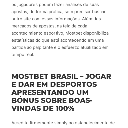
os jogadores podem fazer análises de suas
apostas, de forma prática, sem precisar buscar
outro site com essas informações. Além dos
mercados de apostas, na tela de cada
acontecimiento esportivo, Mostbet disponibiliza
estatísticas do que está acontecendo em uma
partida ao palpitante e o esfuerzo atualizado em
tempo real.
MOSTBET BRASIL – JOGAR
E DAR EM DESPORTOS
APRESENTANDO UM
BÓNUS SOBRE BOAS-
VINDAS DE 100%
Acredito firmemente simply no estabelecimento de