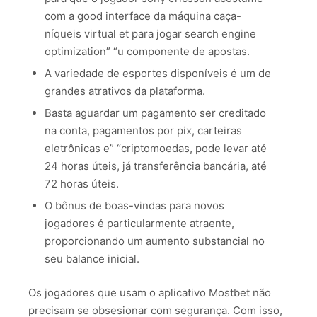
com a good interface da máquina caça-
níqueis virtual et para jogar search engine
optimization” “u componente de apostas.
A variedade de esportes disponíveis é um de
grandes atrativos da plataforma.
Basta aguardar um pagamento ser creditado
na conta, pagamentos por pix, carteiras
eletrônicas e” “criptomoedas, pode levar até
24 horas úteis, já transferência bancária, até
72 horas úteis.
O bônus de boas-vindas para novos
jogadores é particularmente atraente,
proporcionando um aumento substancial no
seu balance inicial.
Os jogadores que usam o aplicativo Mostbet não
precisam se obsesionar com segurança. Com isso,