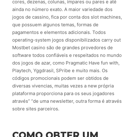
cores, dezenas, colunas, ímpares ou pares e até
ainda no número exato. A maior variedade dos
jogos de cassino, fica por conta dos slot machines,
que possuem algunos temas, formas de
pagamentos e elementos adicionais. Todos
operating-system jogos disponibilizados carry out
Mostbet casino são de grandes provedores de
software todos confiáveis e respeitados no mundo
dos jogos de azar, como Pragmatic Have fun with,
Playtech, Yggdrasil, SPribe e muito mais. Os
códigos promocionais podem ser obtidos de
diversas vivencias, muitas vezes a new própria
plataforma proporciona para os seus jogadores
através” “de uma newsletter, outra forma é através
sobre sites parceiros.
COMO OBTER UM