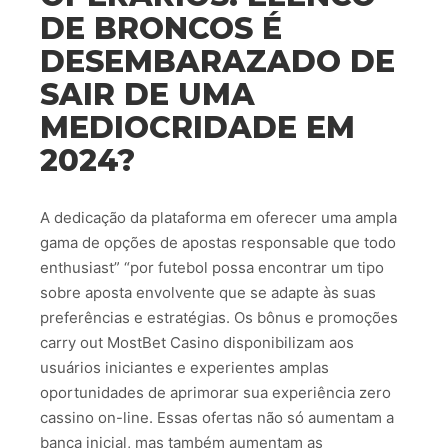
DE BRONCOS É
DESEMBARAZADO DE
SAIR DE UMA
MEDIOCRIDADE EM
2024?
A dedicação da plataforma em oferecer uma ampla
gama de opções de apostas responsable que todo
enthusiast” “por futebol possa encontrar um tipo
sobre aposta envolvente que se adapte às suas
preferências e estratégias. Os bônus e promoções
carry out MostBet Casino disponibilizam aos
usuários iniciantes e experientes amplas
oportunidades de aprimorar sua experiência zero
cassino on-line. Essas ofertas não só aumentam a
banca inicial, mas também aumentam as