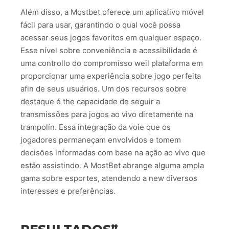
Além disso, a Mostbet oferece um aplicativo móvel
fácil para usar, garantindo o qual você possa
acessar seus jogos favoritos em qualquer espaço.
Esse nível sobre conveniência e acessibilidade é
uma controllo do compromisso weil plataforma em
proporcionar uma experiência sobre jogo perfeita
afin de seus usuários. Um dos recursos sobre
destaque é the capacidade de seguir a
transmissões para jogos ao vivo diretamente na
trampolín. Essa integração da voie que os
jogadores permaneçam envolvidos e tomem
decisões informadas com base na ação ao vivo que
estão assistindo. A MostBet abrange alguma ampla
gama sobre esportes, atendendo a new diversos
interesses e preferências.