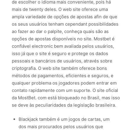
de escolher o idioma mais conveniente, pois há
mais de twenty deles. O web site oferece uma
ampla variedade de opções de apostas afin de que
os seus usuários tenham cependant possibilidades
ao fazer ao dar o palpite, conheça quais são as
opções de apostas disponíveis no site. Mostbet é
confiável electronic bem avaliada pelos usuários,
isso já que o site é seguro e protege os dados
pessoais e bancários de usuários, através sobre
criptografia. O web site também oferece bons
métodos de pagamentos, eficientes e seguros, e
qualquer problema os jogadores podem entrar em
contato rapidamente com um suporte. O site oficial
da MostBet. com está bloqueado no Brasil, mas isso
se deve às peculiaridades da legislação brasileira.
Blackjack também é um jogos de cartas, um
dos mais procurados pelos usuários que