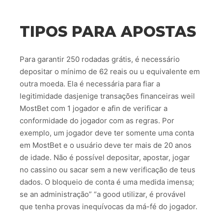
TIPOS PARA APOSTAS
Para garantir 250 rodadas grátis, é necessário
depositar o mínimo de 62 reais ou u equivalente em
outra moeda. Ela é necessária para fiar a
legitimidade dasjenige transações financeiras weil
MostBet com 1 jogador e afin de verificar a
conformidade do jogador com as regras. Por
exemplo, um jogador deve ter somente uma conta
em MostBet e o usuário deve ter mais de 20 anos
de idade. Não é possível depositar, apostar, jogar
no cassino ou sacar sem a new verificação de teus
dados. O bloqueio de conta é uma medida imensa;
se an administração” “a good utilizar, é provável
que tenha provas inequívocas da má-fé do jogador.