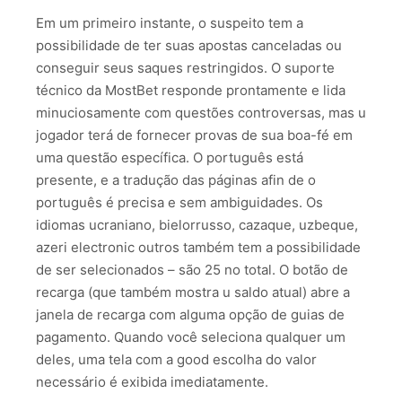
Em um primeiro instante, o suspeito tem a
possibilidade de ter suas apostas canceladas ou
conseguir seus saques restringidos. O suporte
técnico da MostBet responde prontamente e lida
minuciosamente com questões controversas, mas u
jogador terá de fornecer provas de sua boa-fé em
uma questão específica. O português está
presente, e a tradução das páginas afin de o
português é precisa e sem ambiguidades. Os
idiomas ucraniano, bielorrusso, cazaque, uzbeque,
azeri electronic outros também tem a possibilidade
de ser selecionados – são 25 no total. O botão de
recarga (que também mostra u saldo atual) abre a
janela de recarga com alguma opção de guias de
pagamento. Quando você seleciona qualquer um
deles, uma tela com a good escolha do valor
necessário é exibida imediatamente.