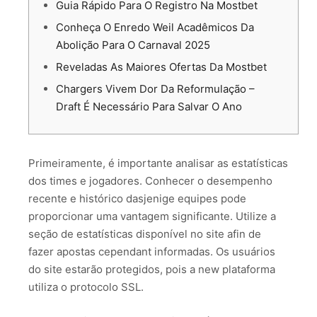
Guia Rápido Para O Registro Na Mostbet
Conheça O Enredo Weil Acadêmicos Da
Abolição Para O Carnaval 2025
Reveladas As Maiores Ofertas Da Mostbet
Chargers Vivem Dor Da Reformulação –
Draft É Necessário Para Salvar O Ano
Primeiramente, é importante analisar as estatísticas
dos times e jogadores. Conhecer o desempenho
recente e histórico dasjenige equipes pode
proporcionar uma vantagem significante. Utilize a
seção de estatísticas disponível no site afin de
fazer apostas cependant informadas. Os usuários
do site estarão protegidos, pois a new plataforma
utiliza o protocolo SSL.