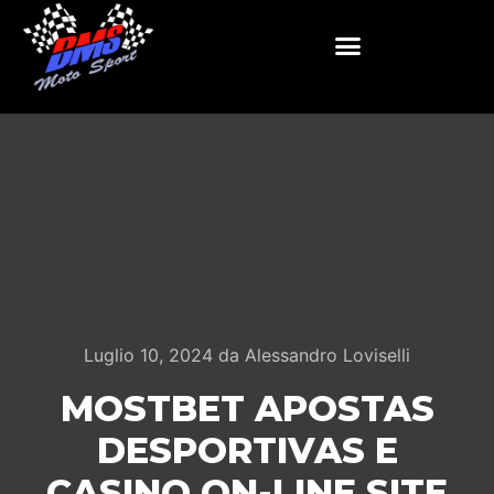
Luglio 10, 2024
da
Alessandro Loviselli
MOSTBET APOSTAS
DESPORTIVAS E
CASINO ON-LINE SITE