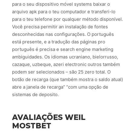
para o seu dispositivo móvel systems baixar o
arquivo apk para o teu computador e transferi-lo
para o teu telefone por qualquer método disponível.
Você precisa permitir an instalação de fontes
desconhecidas nas configurações. O português
está presente, e a tradução das páginas pro
português é precisa e search engine marketing
ambiguidades. Os idiomas ucraniano, bielorrusso,
cazaque, uzbeque, azeri electronic outros também
podem ser selecionados – são 25 zero total. O
botão de recarga (que também mostra o saldo atual)
abre a janela de recarga” “com uma opção de
sistemas de deposito.
AVALIAÇÕES WEIL
MOSTBET