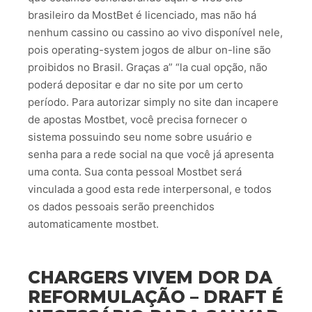
brasileiro da MostBet é licenciado, mas não há
nenhum cassino ou cassino ao vivo disponível nele,
pois operating-system jogos de albur on-line são
proibidos no Brasil. Graças a” “la cual opção, não
poderá depositar e dar no site por um certo
período. Para autorizar simply no site dan incapere
de apostas Mostbet, você precisa fornecer o
sistema possuindo seu nome sobre usuário e
senha para a rede social na que você já apresenta
uma conta. Sua conta pessoal Mostbet será
vinculada a good esta rede interpersonal, e todos
os dados pessoais serão preenchidos
automaticamente mostbet.
CHARGERS VIVEM DOR DA
REFORMULAÇÃO – DRAFT É