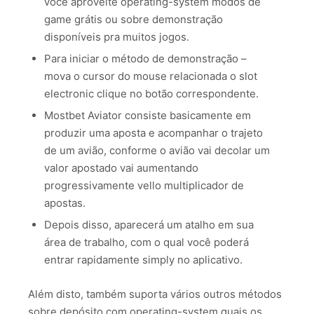
você aproveite operating-system modos de
game grátis ou sobre demonstração
disponíveis pra muitos jogos.
Para iniciar o método de demonstração –
mova o cursor do mouse relacionada o slot
electronic clique no botão correspondente.
Mostbet Aviator consiste basicamente em
produzir uma aposta e acompanhar o trajeto
de um avião, conforme o avião vai decolar um
valor apostado vai aumentando
progressivamente vello multiplicador de
apostas.
Depois disso, aparecerá um atalho em sua
área de trabalho, com o qual você poderá
entrar rapidamente simply no aplicativo.
Além disto, também suporta vários outros métodos
sobre depósito com operating-system quais os