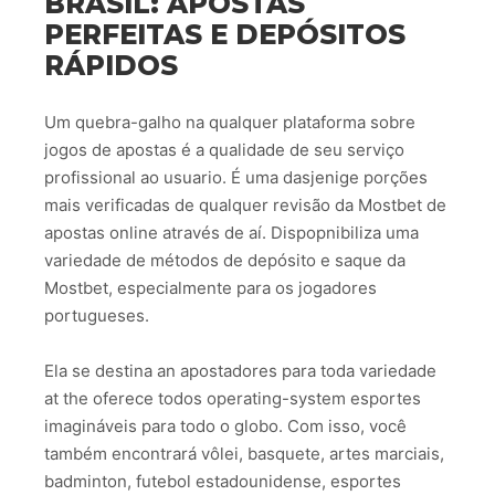
BRASIL: APOSTAS
PERFEITAS E DEPÓSITOS
RÁPIDOS
Um quebra-galho na qualquer plataforma sobre
jogos de apostas é a qualidade de seu serviço
profissional ao usuario. É uma dasjenige porções
mais verificadas de qualquer revisão da Mostbet de
apostas online através de aí. Dispopnibiliza uma
variedade de métodos de depósito e saque da
Mostbet, especialmente para os jogadores
portugueses.
Ela se destina an apostadores para toda variedade
at the oferece todos operating-system esportes
imagináveis para todo o globo. Com isso, você
também encontrará vôlei, basquete, artes marciais,
badminton, futebol estadounidense, esportes