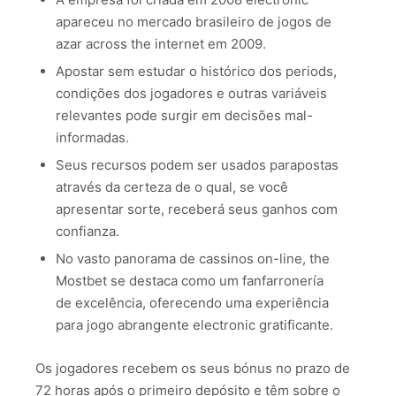
apareceu no mercado brasileiro de jogos de
azar across the internet em 2009.
Apostar sem estudar o histórico dos periods,
condições dos jogadores e outras variáveis
relevantes pode surgir em decisões mal-
informadas.
Seus recursos podem ser usados parapostas
através da certeza de o qual, se você
apresentar sorte, receberá seus ganhos com
confianza.
No vasto panorama de cassinos on-line, the
Mostbet se destaca como um fanfarronería
de excelência, oferecendo uma experiência
para jogo abrangente electronic gratificante.
Os jogadores recebem os seus bónus no prazo de
72 horas após o primeiro depósito e têm sobre o