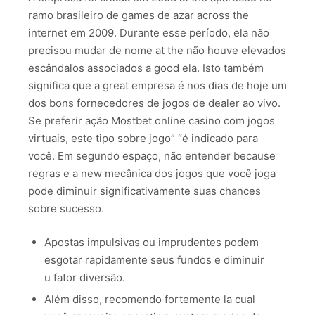
ramo brasileiro de games de azar across the
internet em 2009. Durante esse período, ela não
precisou mudar de nome at the não houve elevados
escândalos associados a good ela. Isto também
significa que a great empresa é nos dias de hoje um
dos bons fornecedores de jogos de dealer ao vivo.
Se preferir ação Mostbet online casino com jogos
virtuais, este tipo sobre jogo” “é indicado para
você. Em segundo espaço, não entender because
regras e a new mecânica dos jogos que você joga
pode diminuir significativamente suas chances
sobre sucesso.
Apostas impulsivas ou imprudentes podem
esgotar rapidamente seus fundos e diminuir
u fator diversão.
Além disso, recomendo fortemente la cual