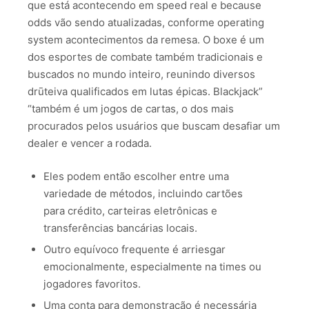
que está acontecendo em speed real e because
odds vão sendo atualizadas, conforme operating
system acontecimentos da remesa. O boxe é um
dos esportes de combate também tradicionais e
buscados no mundo inteiro, reunindo diversos
drūteiva qualificados em lutas épicas. Blackjack”
“também é um jogos de cartas, o dos mais
procurados pelos usuários que buscam desafiar um
dealer e vencer a rodada.
Eles podem então escolher entre uma
variedade de métodos, incluindo cartões
para crédito, carteiras eletrônicas e
transferências bancárias locais.
Outro equívoco frequente é arriesgar
emocionalmente, especialmente na times ou
jogadores favoritos.
Uma conta para demonstração é necessária