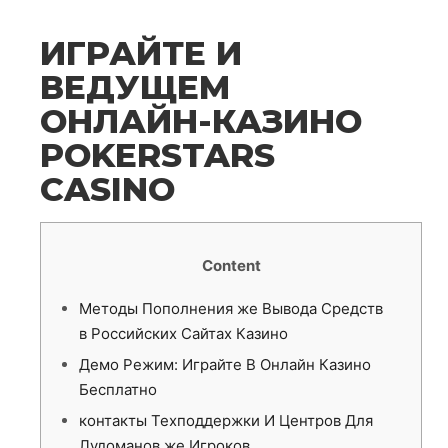
ИГРАЙТЕ И
ВЕДУЩЕМ
ОНЛАЙН-КАЗИНО
POKERSTARS
CASINO
Content
Методы Пополнения же Вывода Средств
в Российских Сайтах Казино
Демо Режим: Играйте В Онлайн Казино
Бесплатно
контакты Техподдержки И Центров Для
Лудоманов же Игроков