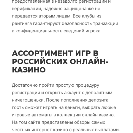
предоставленная в незадолго регистрации и
верификации, надежно защищена же не
передается вторым лицам. Все клубы из
рейтинга гарантируют безопасность транзакций
а конфиденциальность сведений игрока.
АССОРТИМЕНТ ИГР В
РОССИЙСКИХ ОНЛАЙН-
КАЗИНО
Достаточно пройти простую процедуру
регистрации и открыть аккаунт с депозитным
ничегошеньки. После пополнения депозита,
гость сможет играть на деньги, выбрать любые
игровые автоматы в коллекции онлайн казино.
На том сайте представлены обзоры самых
честных интернет казино с реальных выплатами.