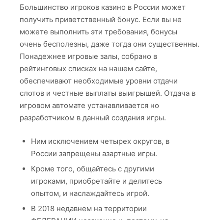
Большинство игроков казино в России может
получить приветственный бонус. Если вы не
можете выполнить эти требования, бонусы
очень бесполезны, даже тогда они существенны.
Понадежнее игровые залы, собрано в
рейтинговых списках на нашем сайте,
обеспечивают необходимые уровни отдачи
слотов и честные выплаты выигрышей. Отдача в
игровом автомате устанавливается но
разработчиком в данный создания игры.
Ним исключением четырех округов, в
России запрещены азартные игры.
Кроме того, общайтесь с другими
игроками, приобретайте и делитесь
опытом, и наслаждайтесь игрой.
В 2018 недавнем на территории