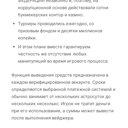
ФЕДЕРАЦИИ незаконно и, поэтому, на
коррупционной основе действовали сотни
букмекерских контор и казино.
Турниры проводились ежегодно, со
призовым фондом и десятки миллионов
копейки.
И этом плане вместе гарантируем
честность же отсутствие любых
манипуляций во время игрового процесса.
Функция выведения средств предназначена в
каждом верифицированном аккаунте. Сроки
определяются выбранной платежной системой и
обычно занимает от нескольких астросуток до
нескольких несколькс. Игрок не тратит деньги
при его использовании, а суммы может вывести
после выполнения вейджера.