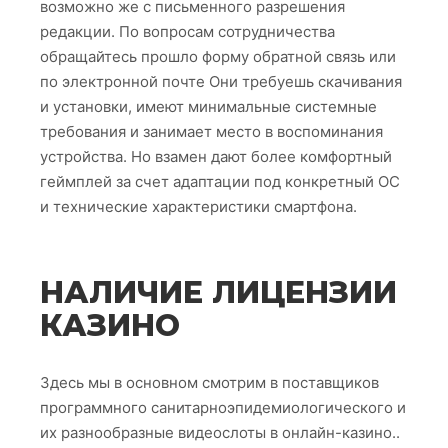
возможно же с письменного разрешения
редакции. По вопросам сотрудничества
обращайтесь прошло форму обратной связь или
по электронной почте Они требуешь скачивания
и установки, имеют минимальные системные
требования и занимает место в воспоминания
устройства. Но взамен дают более комфортный
геймплей за счет адаптации под конкретный ОС
и технические характеристики смартфона.
НАЛИЧИЕ ЛИЦЕНЗИИ
КАЗИНО
Здесь мы в основном смотрим в поставщиков
программного санитарноэпидемиологического и
их разнообразные видеослоты в онлайн-казино..