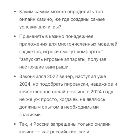
Каким самым можно определить топ
онлайн казино, же где созданы самые
условия для игры?
Применять в казино понадежнее
приложения для многочисленных моделей
гаджетов, игроки смогут комфортно”
“запускать игровые аппараты, получая
настоящие выигрыши.
Закончился 2022 вечер, наступил уже
2024, но подобрать пиррански, надежное и
качественное онлайн-казино в 2024 году
не же уж просто, когда вы не являюсь
должным опытом а необходимыми
знаниями.
Так, и России запрещены только онлайн
казино — как российские, же и