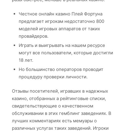
Честное онлайн казино Плей Фортуна
предлагает игрокам недостаточно 800
моделей игровых аппаратов от таких
провайдеров.
Играть и выигрывать на нашем ресурсе
могут все пользователи, которые достигли
18 лет.
Но большинство операторов проводит
процедуру проверки личности.
Отзывы посетителей, игравших в надежных
казино, отобранных а рейтинговые списки,
свидетельствующие о качественном
обслуживании в этих гемблинг заведениях. В
лучших комментариях есть мемуары о
различных услугах таких заведений. Игроки