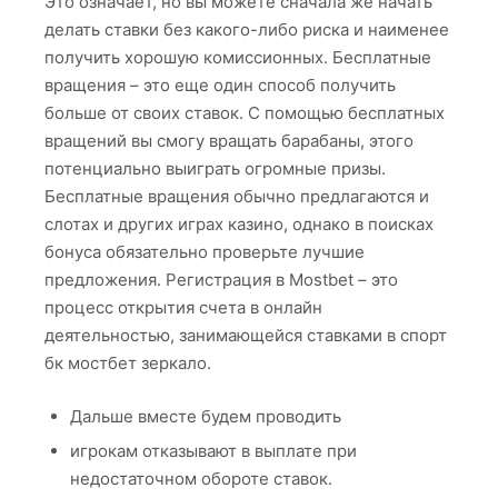
Это означает, но вы можете сначала же начать
делать ставки без какого-либо риска и наименее
получить хорошую комиссионных. Бесплатные
вращения – это еще один способ получить
больше от своих ставок. С помощью бесплатных
вращений вы смогу вращать барабаны, этого
потенциально выиграть огромные призы.
Бесплатные вращения обычно предлагаются и
слотах и других играх казино, однако в поисках
бонуса обязательно проверьте лучшие
предложения. Регистрация в Mostbet – это
процесс открытия счета в онлайн
деятельностью, занимающейся ставками в спорт
бк мостбет зеркало.
Дальше вместе будем проводить
игрокам отказывают в выплате при
недостаточном обороте ставок.