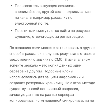
Пользователь вынужден скачивать
анонимайзеры, другой софт, подписываться
на каналы например рассылку по
электронной почте.
Посетители смогут легко найти на ресурсе
функцию, отвечающую за регистрацию.
По желанию сами можете активировать а другие
способы рассылок, получать результаты ставок и
уведомления о акциях по СМС. В изначальном
аспекте зеркало – это копия данных один
сервера на другом. Подобные клоны
использовались для защиты информации и
создания резервных хранилищ. Но а этом методе
существуют свой неприятный вопросик,
зачастую данные на разных серверах
копировались, но мгновенной синхронизации не