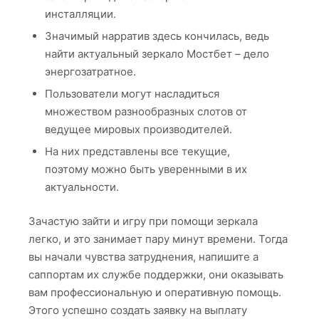
инсталляции.
Значимый нарратив здесь кончилась, ведь
найти актуальный зеркало Мостбет – дело
энергозатратное.
Пользователи могут насладиться
множеством разнообразных слотов от
ведущее мировых производителей.
На них представлены все текущие,
поэтому можно быть уверенными в их
актуальности.
Зачастую зайти и игру при помощи зеркала
легко, и это занимает пару минут времени. Тогда
вы начали чувства затруднения, напишите а
саппортам их службе поддержки, они оказывать
вам профессиональную и оперативную помощь.
Этого успешно создать заявку на выплату