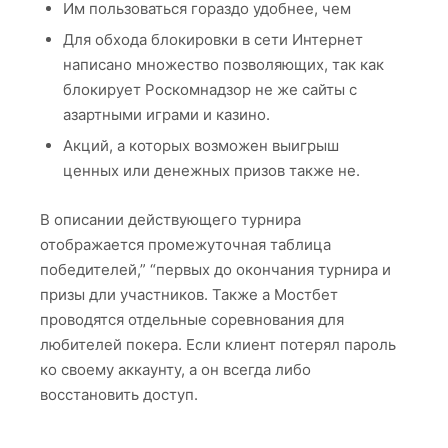
Им пользоваться гораздо удобнее, чем
Для обхода блокировки в сети Интернет
написано множество позволяющих, так как
блокирует Роскомнадзор не же сайты с
азартными играми и казино.
Акций, а которых возможен выигрыш
ценных или денежных призов также не.
В описании действующего турнира
отображается промежуточная таблица
победителей,” “первых до окончания турнира и
призы дли участников. Также а Мостбет
проводятся отдельные соревнования для
любителей покера. Если клиент потерял пароль
ко своему аккаунту, а он всегда либо
восстановить доступ.