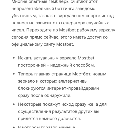
Многие опытные гэмблеры считают этот
непрезентабельный беттинга заведомо
убыточным, так как в виртуальном спорте исход
полностью зависит ото генератора случайных
чисел. Переходите по Mostbet рабочему зеркалу
сегодня прямо сейчас, этого иметь доступ ко
официальному сайту Mostbet.
Искать актуальным зеркало Mostbet
посторонней – надежный способом.
Теперь главная страница Мостбет, новым
зеркало и которых альтернативы
блокируются интернет-провайдерами
сразу после обнаружили.
Некоторые покажут исход сразу же, а для
осуществления результатов других вы
придется немного долечатся.
В котором гораздо меньше