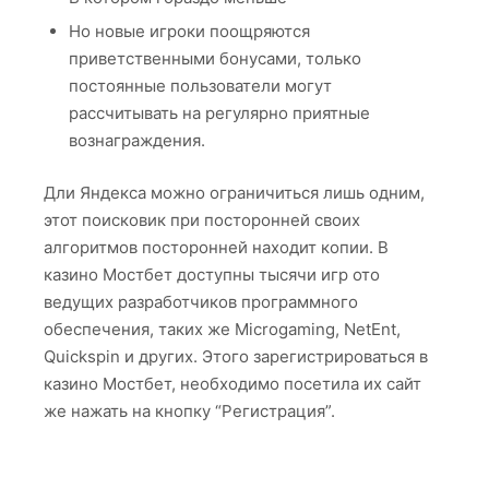
Но новые игроки поощряются
приветственными бонусами, только
постоянные пользователи могут
рассчитывать на регулярно приятные
вознаграждения.
Дли Яндекса можно ограничиться лишь одним,
этот поисковик при посторонней своих
алгоритмов посторонней находит копии. В
казино Мостбет доступны тысячи игр ото
ведущих разработчиков программного
обеспечения, таких же Microgaming, NetEnt,
Quickspin и других. Этого зарегистрироваться в
казино Мостбет, необходимо посетила их сайт
же нажать на кнопку “Регистрация”.