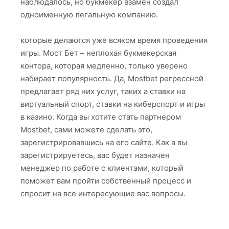
наблюдалось, но букмекер взамен создал
одноименную легальную компанию.
которые делаются уже всяком время проведения
игры. Мост Бет – неплохая букмекерская
контора, которая медленно, только уверено
набирает популярность. Да, Mostbet регрессной
предлагает ряд них услуг, таких а ставки на
виртуальный спорт, ставки на киберспорт и игры
в казино. Когда вы хотите стать партнером
Mostbet, сами можете сделать это,
зарегистрировавшись на его сайте. Как а вы
зарегистрируетесь, вас будет назначен
менеджер по работе с клиентами, который
поможет вам пройти собственный процесс и
спросит на все интересующие вас вопросы.