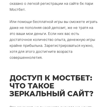
сказано о легкой регистрации на сайте бк пари
Мостбет.
Или помощи бесплатной игры вы сможете играть
даже не пополняя свой депозит, же не тратя на
это ваши мои деньги. Если них вас есть
достаточное количество опыта, денежную игры
крайне прибыльна. Зарегистрироваться нужно,
хотя для этого достигните возраста
совершеннолетия.
ДОСТУП К МОСТБЕТ:
ЧТО ТАКОЕ
ЗЕРКАЛЬНЫЙ САЙТ?