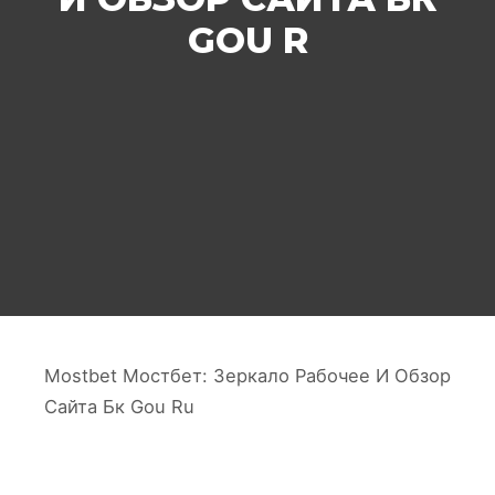
GOU R
Mostbet Мостбет: Зеркало Рабочее И Обзор
Сайта Бк Gou Ru