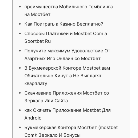
преимущества Мобильного Гемблинга
на Мостбет
Как Поиграть а Казино Бесплатно?
Способы Платежей и Mostbet Com а
Sportbet Ru
Получите максимум Удовольствие От
Азартных Игр Онлайн со Мостбет
В Букмекерской Конторе Mostbet вам
Обязательно Кинут а Не Выплатят
кварплату
Скачивание Приложения Мостбет со
Зеркала Или Сайта
как Скачать Приложение Mostbet Для
Android
Букмекерская Контора Мостбет (mostbet
Com): Зеркало И Бонусы