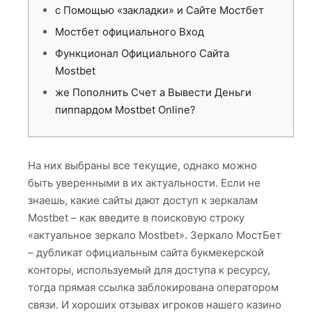
с Помощью «закладки» и Сайте Мостбет
Мостбет официального Вход
Функционал Официального Сайта
Mostbet
же Пополнить Счет а Вывести Деньги
пиппардом Mostbet Online?
На них выбраны все текущие, однако можно
быть уверенными в их актуальности. Если не
знаешь, какие сайты дают доступ к зеркалам
Mostbet – как введите в поисковую строку
«актуальное зеркало Mostbet». Зеркало МостБет
– дубликат официальным сайта букмекерской
конторы, используемый для доступа к ресурсу,
тогда прямая ссылка заблокирована оператором
связи. И хороших отзывах игроков нашего казино