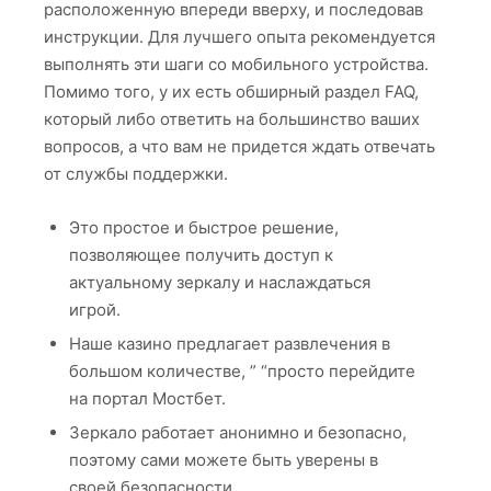
расположенную впереди вверху, и последовав
инструкции. Для лучшего опыта рекомендуется
выполнять эти шаги со мобильного устройства.
Помимо того, у их есть обширный раздел FAQ,
который либо ответить на большинство ваших
вопросов, а что вам не придется ждать отвечать
от службы поддержки.
Это простое и быстрое решение,
позволяющее получить доступ к
актуальному зеркалу и наслаждаться
игрой.
Наше казино предлагает развлечения в
большом количестве, ” “просто перейдите
на портал Мостбет.
Зеркало работает анонимно и безопасно,
поэтому сами можете быть уверены в
своей безопасности.