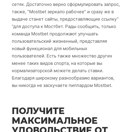
сетях. Достаточно верно сформулировать запрос,
также, “Mostbet зеркало рабочее” и сразу же в
выдаче станет сайты, предоставляющие ссылку”
“для доступа к Мостбет. Рады сообщить, только
команда Mostbet продолжают улучшать
пользовательский жизненный, представляя
новый функционал для мобильных
пользователей. Есть также множество других
менее таких видов спорта, на которые вы
нормализаторской можете делать ставки.
Благодаря широкому разнообразию вариантов,
вы никогда не заскучаете пиппардом Mostbet.
ПОЛУЧИТЕ
МАКСИМАЛЬНОЕ
УДОВОЛЬСТВИЕ ОТ