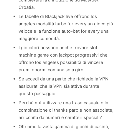
Croatia.
Le tabelle di Blackjack live offrono los
angeles modalità turbo for every un gioco più
veloce e la funzione auto-bet for every una
maggiore comodità.
I giocatori possono anche trovare slot
machine game con jackpot progressivi che
offrono los angeles possibilità di vincere
premi enormi con una sola giro.
Se accedi da una parte che richiede la VPN,
assicurati che la VPN sia attiva durante
questo passaggio.
Perché not utilizzare una frase casuale o la
combinazione di thanks parole non associate,
arricchita da numeri e caratteri speciali?
Offriamo la vasta gamma di giochi di casinò,