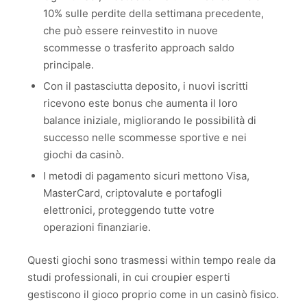
10% sulle perdite della settimana precedente,
che può essere reinvestito in nuove
scommesse o trasferito approach saldo
principale.
Con il pastasciutta deposito, i nuovi iscritti
ricevono este bonus che aumenta il loro
balance iniziale, migliorando le possibilità di
successo nelle scommesse sportive e nei
giochi da casinò.
I metodi di pagamento sicuri mettono Visa,
MasterCard, criptovalute e portafogli
elettronici, proteggendo tutte votre
operazioni finanziarie.
Questi giochi sono trasmessi within tempo reale da
studi professionali, in cui croupier esperti
gestiscono il gioco proprio come in un casinò fisico.