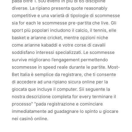
pada oltre 1. 500 eventi in più di 65 discipline
diverse. La ripiano presenta quote reasonably
competitive e una varietà di tipologie di scommesse
sia for each le scommesse pre-partita che live. Gli
sport più popolari includono il calcio, il tennis, elle
basket e arianne cricket, mentre opzioni niche
come arianne kabaddi e votre corse di cavalli
soddisfano interessi specializzati. Le scommesse
survive migliorano l’engagement permettendo
scommesse in speed reale durante le partite. Most-
Bet Italia è semplice da registrare, che ti consente
di accedere ad una ripiano sicura online per la
giocata que incluye il computer. Sii seguente la
nostra descrizione completa for every terminare il
processo” “pada registrazione e cominciare
immediatamente ad guadagnare lo spinto u giocare
nei casinò online.