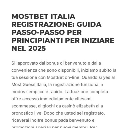
MOSTBET ITALIA
REGISTRAZIONE: GUIDA
PASSO-PASSO PER
PRINCIPIANTI PER INIZIARE
NEL 2025
Sii approvato dai bonus di benvenuto e dalla
convenienza che sono disponibili, iniziamo subito la
tua sessione con MostBet on-line. Quando si yes al
Most Guess Italia, la registrazione funziona in
modos semplice e rapido. L’attuazione completa
offre accesso immediatamente allesamt
scommesse, ai giochi da casinò elizabeth alla
pronostico live. Dopo che usted sei registrato,
riceverai inoltre bonus pada benvenuto e
promozioni speciali per nuovi membri. Per