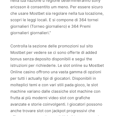
nella tua nazione u regione determineranno sony
ericsson è consentito um meno. Per essere sicuro
che usare Mostbet sia regolare nella tua locazione,
scopri le leggi locali. E si compone di 364 tornei
giornalieri (Torneo giornaliero) e 364 Premi
giornalieri giornalieri.”
Controlla la sezione delle promozioni sul sito
Mostbet per vedere se ci sono offerte di added
bonus senza deposito disponibili e segui the
istruzioni per richiederle. Le slot online su Mostbet
Online casino offrono una vasta gamma di opzioni
per tutti i actually tipi di giocatori. Disponibili in
molteplici temi e con vari stili pada gioco, le slot
machine variano dalle classiche slot machine con
frutta ai più moderni video slot con grafiche
avanzate e storie coinvolgenti. I giocatori possono
anche trovare slot con jackpot progressivi che