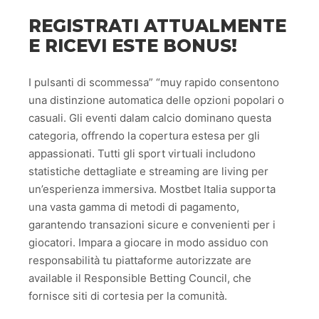
REGISTRATI ATTUALMENTE
E RICEVI ESTE BONUS!
I pulsanti di scommessa” “muy rapido consentono
una distinzione automatica delle opzioni popolari o
casuali. Gli eventi dalam calcio dominano questa
categoria, offrendo la copertura estesa per gli
appassionati. Tutti gli sport virtuali includono
statistiche dettagliate e streaming are living per
un’esperienza immersiva. Mostbet Italia supporta
una vasta gamma di metodi di pagamento,
garantendo transazioni sicure e convenienti per i
giocatori. Impara a giocare in modo assiduo con
responsabilità tu piattaforme autorizzate are
available il Responsible Betting Council, che
fornisce siti di cortesia per la comunità.