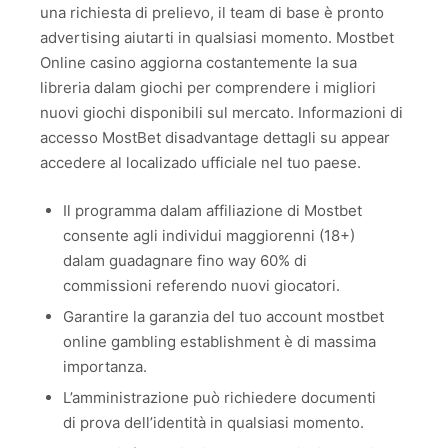
una richiesta di prelievo, il team di base è pronto
advertising aiutarti in qualsiasi momento. Mostbet
Online casino aggiorna costantemente la sua
libreria dalam giochi per comprendere i migliori
nuovi giochi disponibili sul mercato. Informazioni di
accesso MostBet disadvantage dettagli su appear
accedere al localizado ufficiale nel tuo paese.
Il programma dalam affiliazione di Mostbet
consente agli individui maggiorenni (18+)
dalam guadagnare fino way 60% di
commissioni referendo nuovi giocatori.
Garantire la garanzia del tuo account mostbet
online gambling establishment è di massima
importanza.
L’amministrazione può richiedere documenti
di prova dell’identità in qualsiasi momento.