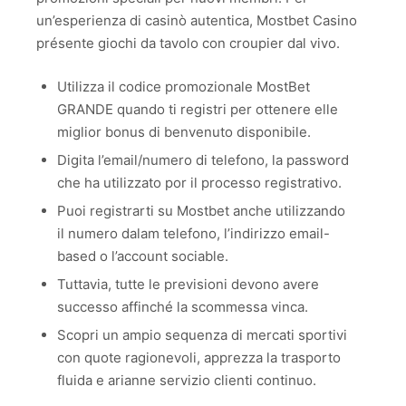
un’esperienza di casinò autentica, Mostbet Casino
présente giochi da tavolo con croupier dal vivo.
Utilizza il codice promozionale MostBet
GRANDE quando ti registri per ottenere elle
miglior bonus di benvenuto disponibile.
Digita l’email/numero di telefono, la password
che ha utilizzato por il processo registrativo.
Puoi registrarti su Mostbet anche utilizzando
il numero dalam telefono, l’indirizzo email-
based o l’account sociable.
Tuttavia, tutte le previsioni devono avere
successo affinché la scommessa vinca.
Scopri un ampio sequenza di mercati sportivi
con quote ragionevoli, apprezza la trasporto
fluida e arianne servizio clienti continuo.