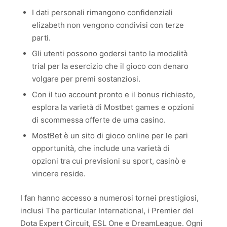
I dati personali rimangono confidenziali
elizabeth non vengono condivisi con terze
parti.
Gli utenti possono godersi tanto la modalità
trial per la esercizio che il gioco con denaro
volgare per premi sostanziosi.
Con il tuo account pronto e il bonus richiesto,
esplora la varietà di Mostbet games e opzioni
di scommessa offerte de uma casino.
MostBet è un sito di gioco online per le pari
opportunità, che include una varietà di
opzioni tra cui previsioni su sport, casinò e
vincere reside.
I fan hanno accesso a numerosi tornei prestigiosi,
inclusi The particular International, i Premier del
Dota Expert Circuit, ESL One e DreamLeague. Ogni