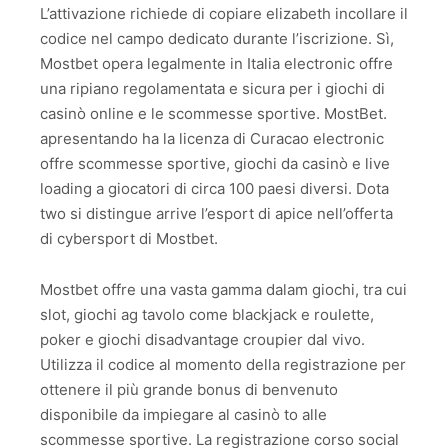
L’attivazione richiede di copiare elizabeth incollare il
codice nel campo dedicato durante l’iscrizione. Sì,
Mostbet opera legalmente in Italia electronic offre
una ripiano regolamentata e sicura per i giochi di
casinò online e le scommesse sportive. MostBet.
apresentando ha la licenza di Curacao electronic
offre scommesse sportive, giochi da casinò e live
loading a giocatori di circa 100 paesi diversi. Dota
two si distingue arrive l’esport di apice nell’offerta
di cybersport di Mostbet.
Mostbet offre una vasta gamma dalam giochi, tra cui
slot, giochi ag tavolo come blackjack e roulette,
poker e giochi disadvantage croupier dal vivo.
Utilizza il codice al momento della registrazione per
ottenere il più grande bonus di benvenuto
disponibile da impiegare al casinò to alle
scommesse sportive. La registrazione corso social