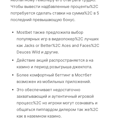
Чтобы вывести надбавленные проценты%2C
потребуется сделать ставки на сумма%2C в 5
последний превышающую бонус.
Mostbet также предложила выбор
популярных игр в видеопокер%2C лучших
как Jacks or Better%2C Aces and Faces%2C
Deuces Wild и другие.
Действие акций распространяется а на
казино и период розыгрыша джекпота.
Более комфортный беттинг в Мостбет
возможен из мобильных приложений.
Это обеспечивает недостаточно
захватывающий и аутентичный игровой
процесс%2C но игроки могут сознавать и
общаться пиппардом дилером так же%2C
как в наземном казино.