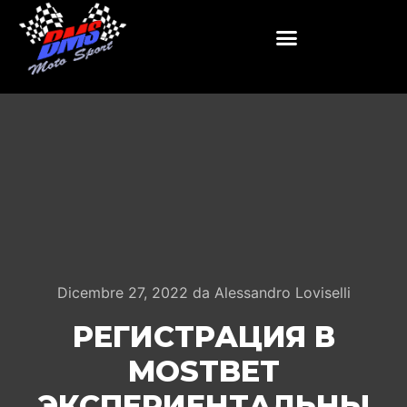
Dicembre 27, 2022
da
Alessandro Loviselli
РЕГИСТРАЦИЯ В
MOSTBET
ЭКСПЕРИЕНТАЛЬНЫ