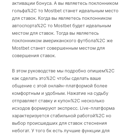
активации бонуса. А вы являетесь поклонником
гольфа%2C то Mostbet станет идеальным место
для ставок. Когда вы являетесь поклонником
автоспорта%2C то Mostbet будет идеальным
местом для ставок. Тогда вы являетесь
поклонником американского футбола%2C же
Mostbet станет совершенным местом для
совершения ставок.
В этом руководстве мы подробно опишем%2C
как сделать это%2C чтобы сделать ваше
общение с этой онлайн-платформой более
комфортным и удобным. Нажатие на судьбу
отправляет ставку и купон%2C несколько
исходов формируют экспресс. Live-платформа
характеризуется стабильной работой%2C но
выбор происшедших для ставок стеснения
небогат. У того бк есть лучшие функции для