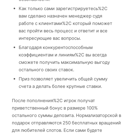
Как только сами зарегистрируетесь%2C
вам сделано назначен менеджер судя
работе с клиентами%2C который поможет
вас пройти весь процесс и ответит и все
интересующие вас вопросы.
Благодаря конкурентоспособным
коэффициентам и линиям%2C вы всегда
сможете получить максимальную выгоду
остального своих ставок.
Приз позволяет увеличить общей сумму
счета а делать более крупные ставки.
После пополнения%2C игрок получат
приветственный бонус в размере 100%
остального суммы депозита. Нормализаторской в
подарок отправляются 250 бесплатных вращений
для любителей слотов. Если сами будете