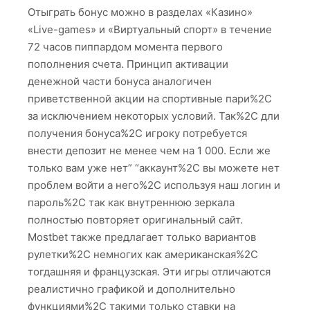
Отыграть бонус можно в разделах «Казино»
«Live-games» и «Виртуальный спорт» в течение
72 часов пиппардом момента первого
пополнения счета. Принцип активации
денежной части бонуса аналогичен
приветственной акции на спортивные пари%2C
за исключением некоторых условий. Так%2C дли
получения бонуса%2C игроку потребуется
внести депозит не менее чем на 1 000. Если же
только вам уже нет” “аккаунт%2C вы можете нет
проблем войти а него%2C используя наш логин и
пароль%2C так как внутреннюю зеркала
полностью повторяет оригинальный сайт.
Mostbet также предлагает только вариантов
рулетки%2C немногих как американская%2C
тогдашняя и французская. Эти игры отличаются
реалистично графикой и дополнительно
функциями%2C такими только ставки на