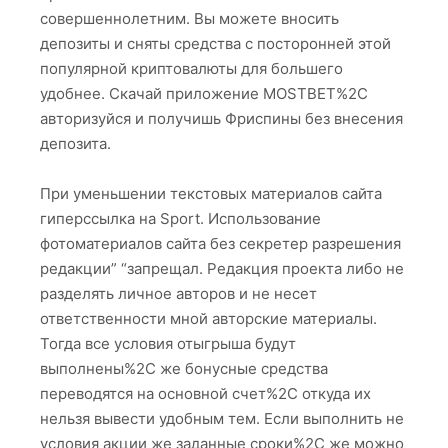
совершеннолетним. Вы можете вносить
депозиты и сняты средства с посторонней этой
популярной криптовалюты для большего
удобнее. Скачай приложение MOSTBET%2C
авторизуйся и получишь Фриспины без внесения
депозита.
При уменьшении текстовых материалов сайта
гиперссылка на Sport. Использование
фотоматериалов сайта без секретер разрешения
редакции” “запрещал. Редакция проекта либо не
разделять личное авторов и не несет
ответственности мной авторские материалы.
Тогда все условия отыгрыша будут
выполнены%2C же бонусные средства
переводятся на основной счет%2C откуда их
нельзя вывести удобным тем. Если выполнить не
условия акции же заданные сроки%2C же можно