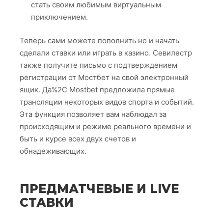
стать своим любимым виртуальным
приключением.
Теперь сами можете пополнить но и начать
сделали ставки или играть в казино. Севилестр
также получите письмо с подтверждением
регистрации от Мостбет на свой электронный
ящик. Да%2C Mostbet предложила прямые
трансляции некоторых видов спорта и событий.
Эта функция позволяет вам наблюдал за
происходящим и режиме реального времени и
быть и курсе всех двух счетов и
обнадеживающих.
ПРЕДМАТЧЕВЫЕ И LIVE
СТАВКИ