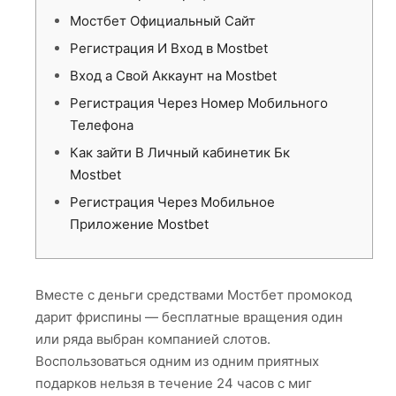
Мостбет Официальный Сайт
Регистрация И Вход в Mostbet
Вход а Свой Аккаунт на Mostbet
Регистрация Через Номер Мобильного
Телефона
Как зайти В Личный кабинетик Бк
Mostbet
Регистрация Через Мобильное
Приложение Mostbet
Вместе с деньги средствами Мостбет промокод
дарит фриспины — бесплатные вращения один
или ряда выбран компанией слотов.
Воспользоваться одним из одним приятных
подарков нельзя в течение 24 часов с миг