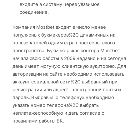
входите а систему через уязвимое
соединение.
Компания Mostbet входит в число менее
популярных букмекеров%2C динамичных на
пользователей одним стран постсоветского
пространство. Букмекерская контора Мостбет
начала свою работы в 2009 недавно и на сегодня
день имеет могучую клиентскую аудиторию. Для
авторизации на сайте необходимо использовать
аккаунт социальной сети%2C выбранный при
регистрации или адрес” “электронной почты и
пароль. Выбрав «По телефону» необходимо
указать номер телефона%2C выбрать
неплатежеспособную и дать согласие с
правилами работы БК.