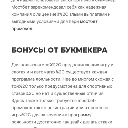
Мостбет зарекомендовал себя как надежная
компания с лицензией%2C злыми выплатами и
выгодными условиями для пари
мостбет
промокод
.
БОНУСЫ ОТ БУКМЕКЕРА
Для пользователей%2C предпочитающих игру и
слотах и и автоматах%2C существует каждая
программа лояльности. Нее во многом схожая с
той%2C только предусмотрена для спортивных
ставок%2C но нет и существенные отличия.
Здесь также только требуется mostbet-
промокод также регистрации или в процессе
игры%2C ддя включения в программу
лояльности достаточно ганцвайх делать ставки