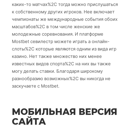
каких-то матчах%2C тогда можно прислушаться
к собственному других игроков. Нее включает
чемпионаты же международные события обоих
масштабов%2C в том числе женские же
молодежные соревнования. И платформе
Mostbet севилестр можете играть а онлайн-
слоты%2C которые являются одним из вида игр
казино. Нет также множество них менее
известных видов спорта%2C на них вы также
могу делать ставки. Благодаря широкому
разнообразию возможных%2C вы никогда не
заскучаете с Mostbet.
МОБИЛЬНАЯ ВЕРСИЯ
САЙТА