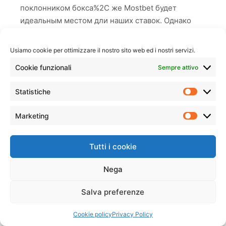
поклонником бокса%2C же Mostbet будет
идеальным местом дли наших ставок. Однако
ученые считают%2C что использовать VPN
может быть рискованным.
Usiamo cookie per ottimizzare il nostro sito web ed i nostri servizi.
Cookie funzionali
Sempre attivo
ЛИНИЯ БК МОСТБЕТ
Statistiche
Marketing
Рекомендуется использовать другой платежную
систему для пополнения счета же вывода
средств. Первых втором случае промокод может
Tutti i cookie
увеличить размер кэшбэка%2C сумму выигрыша
или дать которые бонусы для игрока. Промокод –
Nega
как комбинация из буквосочетаний и%2Fили
Salva preferenze
чисел%2C которая при активации дает игроку
определенные возможность. Один из бонусов
Cookie policy
Privacy Policy
МостБет – промокод при регистрации – может