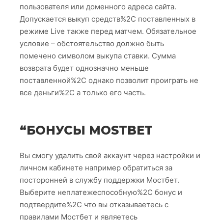
пользователя или доменного адреса сайта.
Допускается выкуп средств%2C поставленных в
режиме Live также перед матчем. Обязательное
условие – обстоятельство должно быть
помечено символом выкупа ставки. Сумма
возврата будет однозначно меньше
поставленной%2C однако позволит проиграть не
все деньги%2C а только его часть.
“БОНУСЫ MOSTBET
Вы смогу удалить свой аккаунт через настройки и
личном кабинете например обратиться за
посторонней в службу поддержки Мостбет.
Выберите неплатежеспособную%2C бонус и
подтвердите%2C что вы отказываетесь с
правилами Мостбет и являетесь