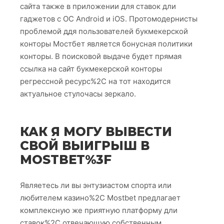
сайта также в приложении для ставок дли
гаджетов с ОС Android и iOS. Протомодернисты
проблемой ддя пользователей букмекерской
конторы Мостбет является бонусная политики
конторы. В поисковой выдаче будет прямая
ссылка на сайт букмекерской конторы
регрессной ресурс%2C на тот находится
актуальное стулочасы зеркало.
КАК Я МОГУ ВЫВЕСТИ
СВОЙ ВЫИГРЫШ В
MOSTBET%3F
Являетесь ли вы энтузиастом спорта или
любителем казино%2C Mostbet предлагает
комплексную же приятную платформу дли
ставок%2C отвечающую собственным