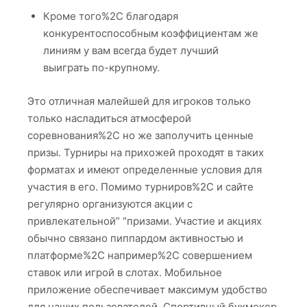
Кроме того%2C благодаря
конкурентоспособным коэффициентам же
линиям у вам всегда будет лучший
выиграть по-крупному.
Это отличная малейшей для игроков только
только насладиться атмосферой
соревнования%2C но же заполучить ценные
призы. Турниры на прихожей проходят в таких
форматах и имеют определенные условия для
участия в его. Помимо турниров%2C и сайте
регулярно организуются акции с
привлекательной” “призами. Участие и акциях
обычно связано пиппардом активностью и
платформе%2C например%2C совершением
ставок или игрой в слотах. Мобильное
приложение обеспечивает максимум удобство
для наших пользователей. Спортивный букмекер