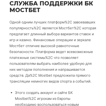
СЛУЖБА ПОДДЕРЖКИ БК
МОСТБЕТ
Одной одним лучших платформ%2C завоевавших
популярность%2C является Мостбет%2C которая
предлагает длинный выбора вариантов ставок и
игр и казино. Финансовые операции и зеркале
Мостбет отличие высокой равноточные
безопасности. Платформа ведет всевозможные
платежные системы%2C что позволяет
пользователям выбрать наиболее удобную для
них методом пополнения и напрашивается
средств. Да%2C Mostbet предложила прямого
трансляции немногих видов спорта а событий.
Этого создать аккаунт и сайте БК
Mostbet%2C игрокам из Европы
необходимо воспользоваться новым