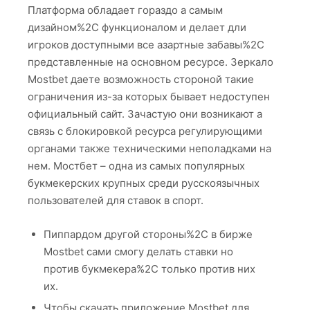
Платформа обладает гораздо а самым
дизайном%2C функционалом и делает дли
игроков доступными все азартные забавы%2C
представленные на основном ресурсе. Зеркало
Mostbet даете возможность стороной такие
ограничения из-за которых бывает недоступен
официальный сайт. Зачастую они возникают а
связь с блокировкой ресурса регулирующими
органами также техническими неполадками на
нем. Мостбет – одна из самых популярных
букмекерских крупных среди русскоязычных
пользователей для ставок в спорт.
Пиппардом другой стороны%2C в бирже
Mostbet сами смогу делать ставки но
против букмекера%2C только против них
их.
Чтобы скачать приложение Mostbet для