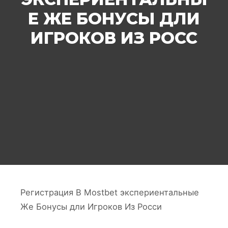
Е ЖЕ БОНУСЫ ДЛИ
ИГРОКОВ ИЗ РОСС
Регистрация В Mostbet экспериентальные
Же Бонусы дли Игроков Из Росси